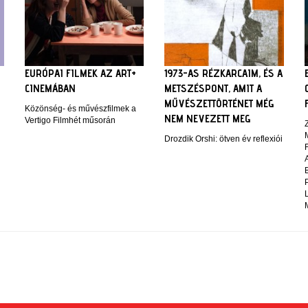
EURÓPAI FILMEK AZ ART+
1973-AS RÉZKARCAIM, ÉS A
CINEMÁBAN
METSZÉSPONT, AMIT A
MŰVÉSZETTÖRTÉNET MÉG
Közönség- és művészfilmek a
NEM NEVEZETT MEG
Vertigo Filmhét műsorán
Z
Drozdik Orshi: ötven év reflexiói
F
A
P
M