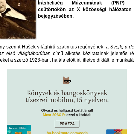
Írásbeliség Múzeumának (PNP) ig
csütörtökön az X közösségi hálózaton 
bejegyzésében.
y szerint Hašek világhírű szatirikus regényének, a
Svejk, a d
 az első világháborúban
című alkotás kéziratainak jelentős r
ket a szerző 1923-ban, halála előtt írt, illetve diktált le munkat