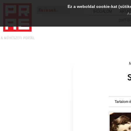
Ez a weboldal cookie-kat (sütik
IRODALOM
ART&
A 
portfól
M
Tartalom é