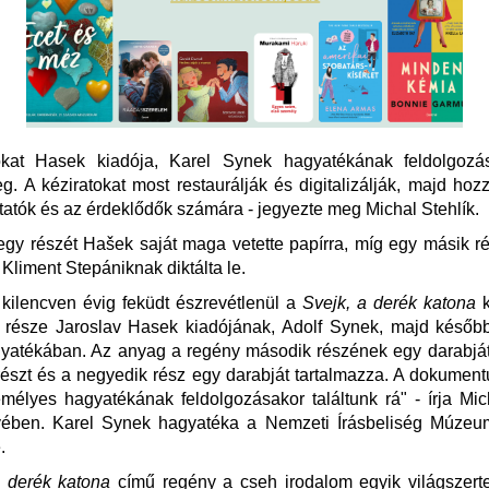
okat Hasek kiadója, Karel Synek hagyatékának feldolgoz
eg. A kéziratokat most restaurálják és digitalizálják, majd hoz
utatók és az érdeklődők számára - jegyezte meg Michal Stehlík.
gy részét Hašek saját maga vetette papírra, míg egy másik r
 Kliment Stepániknak diktálta le.
kilencven évig feküdt észrevétlenül a
Svejk, a derék katona
k
 része Jaroslav Hasek kiadójának, Adolf Synek, majd később 
yatékában. Az anyag a regény második részének egy darabját
észt és a negyedik rész egy darabját tartalmazza. A dokumen
élyes hagyatékának feldolgozásakor találtunk rá" - írja Mic
ében. Karel Synek hagyatéka a Nemzeti Írásbeliség Múze
.
a derék katona
című regény a cseh irodalom egyik világszerte