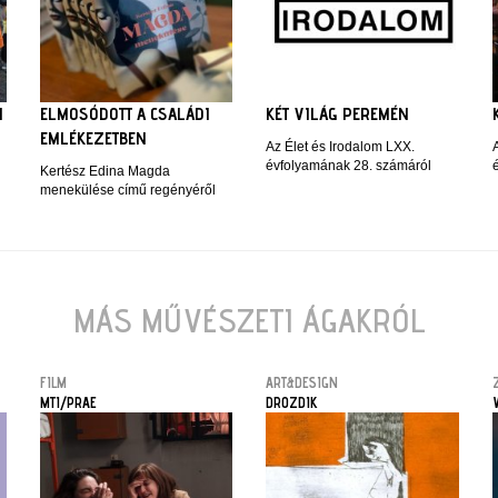
I
ELMOSÓDOTT A CSALÁDI
KÉT VILÁG PEREMÉN
EMLÉKEZETBEN
Az Élet és Irodalom LXX.
évfolyamának 28. számáról
Kertész Edina Magda
menekülése című regényéről
MÁS MŰVÉSZETI ÁGAKRÓL
FILM
ART&DESIGN
MTI/PRAE
DROZDIK