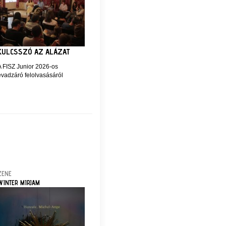
KULCSSZÓ AZ ALÁZAT
A FISZ Junior 2026-os
évadzáró felolvasásáról
ZENE
WINTER MIRJAM