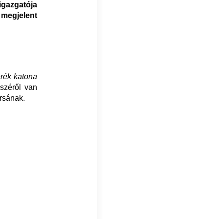
azgatója
megjelent
erék katona
észéről van
ársának.