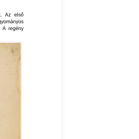
t. Az első
hagyományos
e. A regény