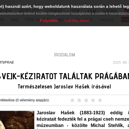
et) használ azért, hogy weboldalunk használata során a lehető leg
DESIGN
ÉPÍTÉSZET
SZÍNHÁZ
ZENE
FILM
GYEREK
K
weboldalunkon történő további böngészéssel hozzájárulsz a cookie-k használatáh
iók
blog
PRAE folyóirat
petíció
lapcsalád
könyvek
hírl
Folytatás
Tudj meg többet
IRODALOM
TI/PRAE
2025. 08. 
SVEJK-KÉZIRATOT TALÁLTAK PRÁGÁBA
Természetesen Jaroslav Hašek írásával
rtékelése (0 vélemény alapján):
Jaroslav Hašek (1883-1923) eddig i
kéziratait fedezték fel a prágai cseh nemze
múzeumban - közölte Michal Stehlík, 