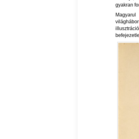
gyakran for
Magyarul 
világhábor
illusztrác
befejezetl