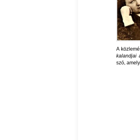
A közlemén
kalandjai
szó, amelye