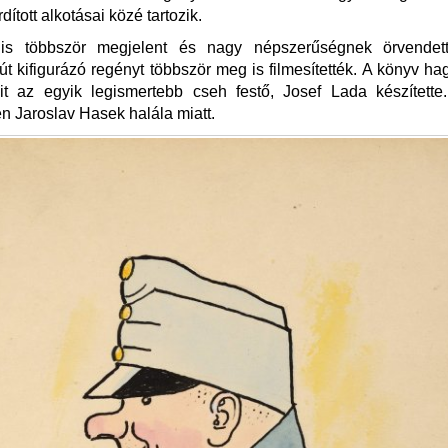
dított alkotásai közé tartozik.
is többször megjelent és nagy népszerűségnek örvendet
út kifigurázó regényt többször meg is filmesítették. A könyv 
ióit az egyik legismertebb cseh festő, Josef Lada készített
en Jaroslav Hasek halála miatt.