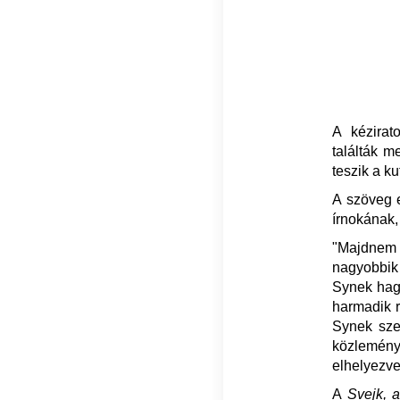
A kézirat
találták m
teszik a k
A szöveg e
írnokának,
"Majdnem 
nagyobbik
Synek hag
harmadik r
Synek szem
közlemény
elhelyezve
A
Svejk, 