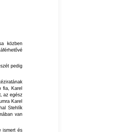
ása közben
záférhetővé
észét pedig
éziratának
fia, Karel
, az egész
tumra Karel
hal Stehlík
umában van
 ismert és