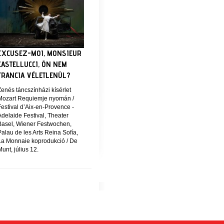
EXCUSEZ-MOI, MONSIEUR
CASTELLUCCI, ÖN NEM
FRANCIA VÉLETLENÜL?
enés táncszínházi kísérlet
Mozart Requiemje nyomán /
estival d’Aix-en-Provence -
delaide Festival, Theater
Basel, Wiener Festwochen,
alau de les Arts Reina Sofía,
La Monnaie koprodukció / De
unt, július 12.