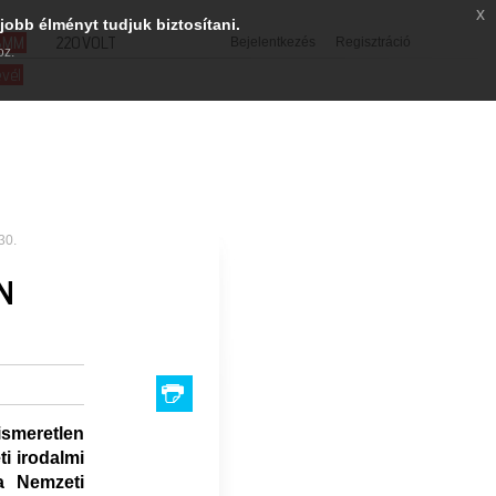
x
jobb élményt tudjuk biztosítani.
SMM
220VOLT
Bejelentkezés
Regisztráció
oz.
evél
30.
N
smeretlen
ti irodalmi
a Nemzeti