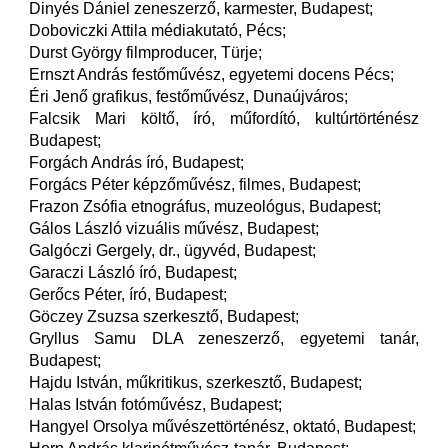
Dinyés Dániel zeneszerző, karmester, Budapest;
Doboviczki Attila médiakutató, Pécs;
Durst György filmproducer, Türje;
Ernszt András festőművész, egyetemi docens Pécs;
Éri Jenő grafikus, festőművész, Dunaújváros;
Falcsik Mari költő, író, műfordító, kultúrtörténész
Budapest;
Forgách András író, Budapest;
Forgács Péter képzőművész, filmes, Budapest;
Frazon Zsófia etnográfus, muzeológus, Budapest;
Gálos László vizuális művész, Budapest;
Galgóczi Gergely, dr., ügyvéd, Budapest;
Garaczi László író, Budapest;
Gerőcs Péter, író, Budapest;
Göczey Zsuzsa szerkesztő, Budapest;
Gryllus Samu DLA zeneszerző, egyetemi tanár,
Budapest;
Hajdu István, műkritikus, szerkesztő, Budapest;
Halas István fotóművész, Budapest;
Hangyel Orsolya művészettörténész, oktató, Budapest;