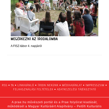
MEGÉRKEZNI AZ IRODALOMBA
A FISZ-tábor 4. napjáról
RSS
•
1%
•
LINKAJÁNLÓ
•
ÍRJON NEKÜNK
•
MÉDIAAJÁNLAT
•
IMPRESSZUM
•
FELHASZNÁLÁSI FELTÉTELEK
•
ADATKEZELÉSI TÁJÉKOZTATÓ
A prae.hu művészeti portál és a Prae folyóirat kiadását,
működését a Magyar Kultúráért Alapítvány – Petőfi Kulturális