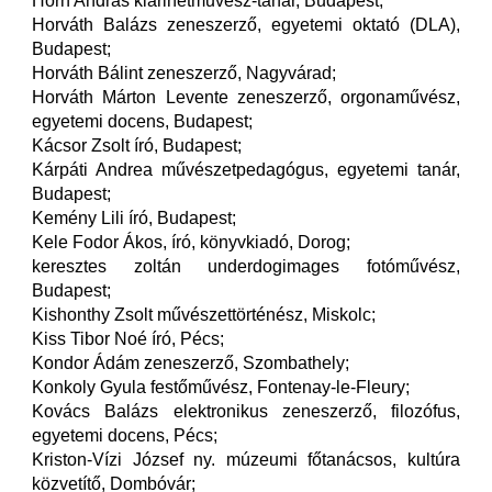
Horn András klarinétművész-tanár, Budapest;
Horváth Balázs zeneszerző, egyetemi oktató (DLA),
Budapest;
Horváth Bálint zeneszerző, Nagyvárad;
Horváth Márton Levente zeneszerző, orgonaművész,
egyetemi docens, Budapest;
Kácsor Zsolt író, Budapest;
Kárpáti Andrea művészetpedagógus, egyetemi tanár,
Budapest;
Kemény Lili író, Budapest;
Kele Fodor Ákos, író, könyvkiadó, Dorog;
keresztes zoltán underdogimages fotóművész,
Budapest;
Kishonthy Zsolt művészettörténész, Miskolc;
Kiss Tibor Noé író, Pécs;
Kondor Ádám zeneszerző, Szombathely;
Konkoly Gyula festőművész, Fontenay-le-Fleury;
Kovács Balázs elektronikus zeneszerző, filozófus,
egyetemi docens, Pécs;
Kriston-Vízi József ny. múzeumi főtanácsos, kultúra
közvetítő, Dombóvár;