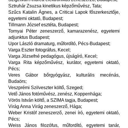
Sztruhár Zsuzsa kinetikus képzőművész, Tata;
Szűcs Katalin Ágnes, a Criticai Lapok főszerkesztője,
egyetemi oktató, Budapest;
Tillmann József esztéta, Budapest;
Tornyai Péter zeneszerző, kamarazenész, egyetemi
adjunktus Budapest;
Upor László dramaturg, műfordító, Pécs-Budapest;
Varga Eszter fotográfus, Kecel;
Varga Józsefné pedagógus, újságíró, Kecel;
Varga Rita képzőművész, kurátor, egyetemi oktató,
Pécs;
Veres Gábor bőrgyógyász, kulturális mecénás,
Budaörs;
Veszprémi Szilveszter költő, Szeged;
Vető János fotóművész, zenész, Koppenhága;
Vörös István költő, a SZIMA tagja, Budapest;
Virág Anna Virág zeneszerző, Hága;
Weber Kristóf zeneszerző, zenei író, egyetemi oktató,
Pécs;
Weiss János filozófus, műfordító, egyetemi tanár,