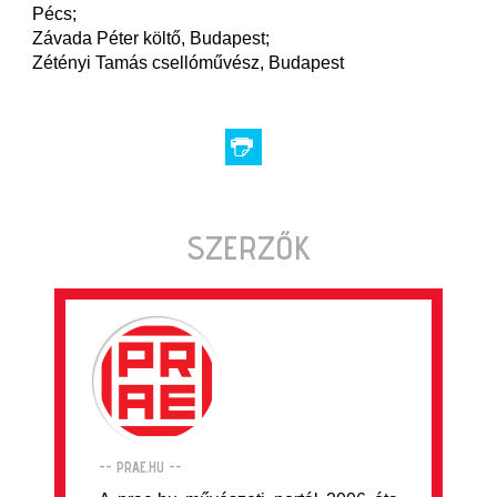
Pécs;
Závada Péter költő, Budapest;
Zétényi Tamás csellóművész, Budapest
SZERZŐK
-- PRAE.HU --