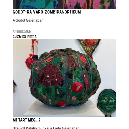
GODOT-RA VÁRÓ ZOMBIPANOPTIKUM
A Godot Galériában
ART&DESIGN
GUZMICS PETRA
MI TART MEG...?
Szeivolt Katalin munkái a Ladó Galériában