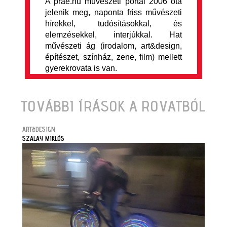
A prae.hu művészeti portál 2006 óta
jelenik meg, naponta friss művészeti
hírekkel, tudósításokkal, és
elemzésekkel, interjúkkal. Hat
művészeti ág (irodalom, art&design,
építészet, színház, zene, film) mellett
gyerekrovata is van.
TOVÁBBI ÍRÁSOK A ROVATBÓL
ART&DESIGN
SZALAY MIKLÓS