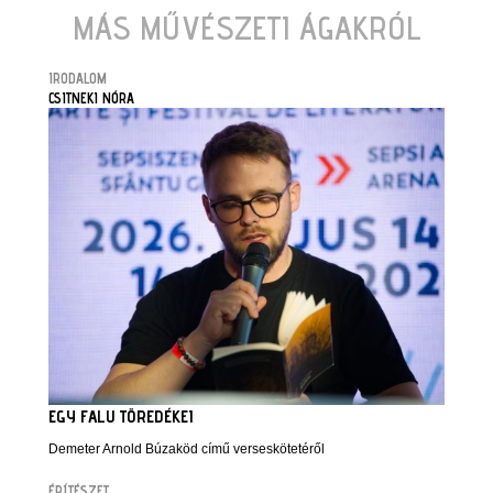
MÁS MŰVÉSZETI ÁGAKRÓL
IRODALOM
CSITNEKI NÓRA
EGY FALU TÖREDÉKEI
Demeter Arnold Búzaköd című verseskötetéről
ÉPÍTÉSZET