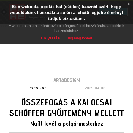
x
Ez a weboldal cookie-kat (sütiket) használ azért, hogy
PRAE.HU
×
TELEPÍTÉS
weboldalunk használata során a lehető legjobb élményt
Digital Evolution
Ingyenes - Google Play
tudjuk biztosítani.
A weboldalunkon történő további böngészéssel hozzájárulsz a cookie-k
használatához.
Folytatás
Tudj meg többet
ART&DESIGN
PRAE.HU
2025. 04. 02.
ÖSSZEFOGÁS A KALOCSAI
SCHÖFFER GYŰJTEMÉNY MELLETT
Nyílt levél a polgármesterhez