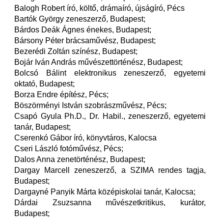
Balogh Robert író, költő, drámaíró, újságíró, Pécs
Bartók György zeneszerző, Budapest;
Bárdos Deák Ágnes énekes, Budapest;
Bársony Péter brácsaművész, Budapest;
Bezerédi Zoltán színész, Budapest;
Bojár Iván András művészettörténész, Budapest;
Bolcsó Bálint elektronikus zeneszerző, egyetemi
oktató, Budapest;
Borza Endre építész, Pécs;
Böszörményi István szobrászművész, Pécs;
Csapó Gyula Ph.D., Dr. Habil., zeneszerző, egyetemi
tanár, Budapest;
Cserenkó Gábor író, könyvtáros, Kalocsa
Cseri László fotóművész, Pécs;
Dalos Anna zenetörténész, Budapest;
Dargay Marcell zeneszerző, a SZIMA rendes tagja,
Budapest;
Dargayné Panyik Márta középiskolai tanár, Kalocsa;
Dárdai Zsuzsanna művészetkritikus, kurátor,
Budapest;