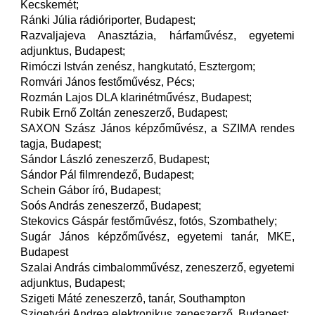
Kecskemét;
Ránki Júlia rádióriporter, Budapest;
Razvaljajeva Anasztázia, hárfaművész, egyetemi
adjunktus, Budapest;
Rimóczi István zenész, hangkutató, Esztergom;
Romvári János festőművész, Pécs;
Rozmán Lajos DLA klarinétművész, Budapest;
Rubik Ernő Zoltán zeneszerző, Budapest;
SAXON Szász János képzőművész, a SZIMA rendes
tagja, Budapest;
Sándor László zeneszerző, Budapest;
Sándor Pál filmrendező, Budapest;
Schein Gábor író, Budapest;
Soós András zeneszerző, Budapest;
Stekovics Gáspár festőművész, fotós, Szombathely;
Sugár János képzőművész, egyetemi tanár, MKE,
Budapest
Szalai András cimbalomművész, zeneszerző, egyetemi
adjunktus, Budapest;
Szigeti Máté zeneszerzô, tanár, Southampton
Szigetvári Andrea elektronikus zeneszerző, Budapest;