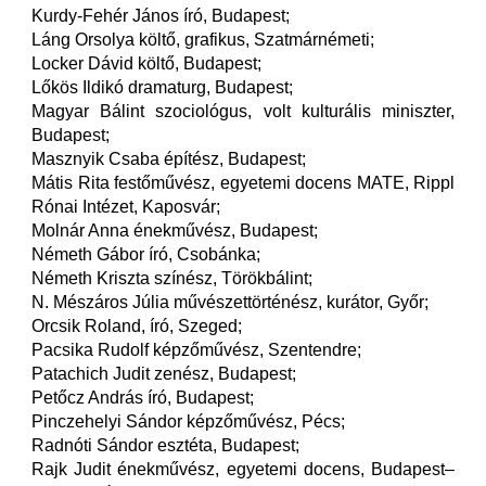
Kurdy-Fehér János író, Budapest;
Láng Orsolya költő, grafikus, Szatmárnémeti;
Locker Dávid költő, Budapest;
Lőkös Ildikó dramaturg, Budapest;
Magyar Bálint szociológus, volt kulturális miniszter,
Budapest;
Masznyik Csaba építész, Budapest;
Mátis Rita festőművész, egyetemi docens MATE, Rippl
Rónai Intézet, Kaposvár;
Molnár Anna énekművész, Budapest;
Németh Gábor író, Csobánka;
Németh Kriszta színész, Törökbálint;
N. Mészáros Júlia művészettörténész, kurátor, Győr;
Orcsik Roland, író, Szeged;
Pacsika Rudolf képzőművész, Szentendre;
Patachich Judit zenész, Budapest;
Petőcz András író, Budapest;
Pinczehelyi Sándor képzőművész, Pécs;
Radnóti Sándor esztéta, Budapest;
Rajk Judit énekművész, egyetemi docens, Budapest–