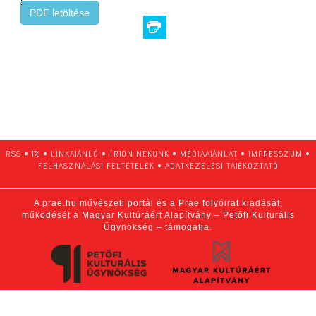
:
PDF letöltése
RSS
•
1%
•
LINKAJÁNLÓ
•
ÍRJON NEKÜNK
•
MÉDIAAJÁNLAT
•
IMPRESSZUM
•
FELHASZNÁLÁSI FELTÉTELEK
•
ADATKEZELÉSI TÁJÉKOZTATÓ
A prae.hu művészeti portál és a Prae folyóirat kiadását,
működését a Magyar Kultúráért Alapítvány – Petőfi Kulturális
Ügynökség – támogatja.