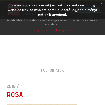
x
Ez a weboldal cookie-kat (sütiket) használ azért, hogy
PRAE.HU
×
TELEPÍTÉS
weboldalunk használata során a lehető legjobb élményt
Digital Evolution
Ingyenes - Google Play
tudjuk biztosítani.
A weboldalunkon történő további böngészéssel hozzájárulsz a cookie-k
használatához.
Folytatás
Tudj meg többet
FOLYÓIRATOK
2016 / 4
ROSA