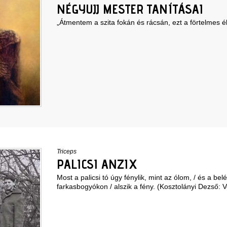
NÉGYUJJ MESTER TANÍTÁSAI
„Átmentem a szita fokán és rácsán, ezt a förtelmes él
Triceps
PALICSI ANZIX
Most a palicsi tó úgy fénylik, mint az ólom, / és a be
farkasbogyókon / alszik a fény. (Kosztolányi Dezső: