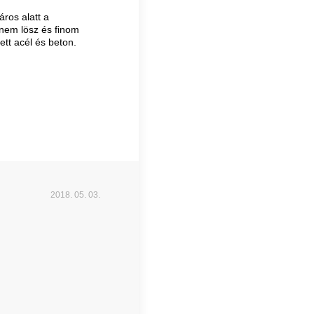
ros alatt a
 nem lösz és finom
tt acél és beton.
2018. 05. 03.