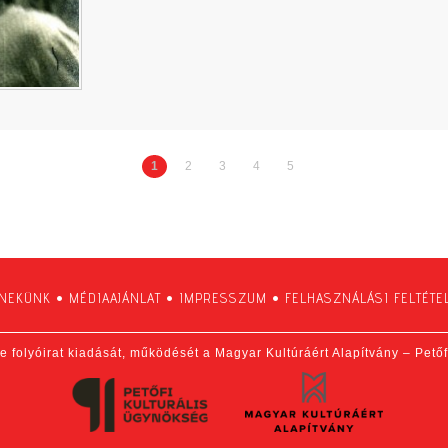
1
2
3
4
5
 NEKÜNK
•
MÉDIAAJÁNLAT
•
IMPRESSZUM
•
FELHASZNÁLÁSI FELTÉTE
e folyóirat kiadását, működését a Magyar Kultúráért Alapítvány – Pető