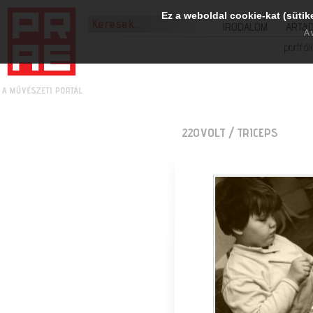
Ez a weboldal cookie-kat (sütik
IRODALOM
ART&
A 
portfól
220VOLT
/ TRICEPS