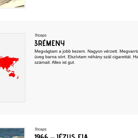
Triceps
3RÉMENY
Megvágtam a jobb kezem. Nagyon vérzett. Megvarrt
üveg barna sört. Elszívtam néhány szál cigarettát. H
számait: Alles ist gut.
Triceps
1966 – JÉZUS FIA