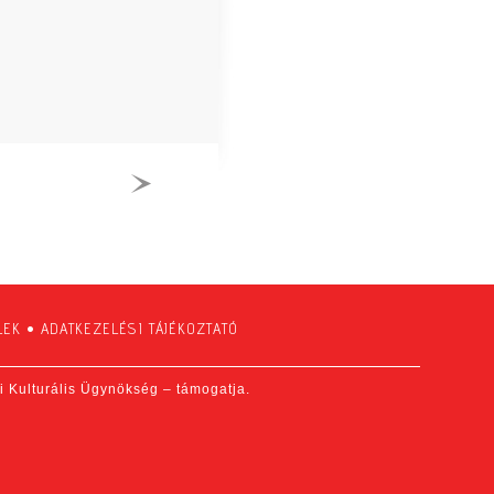
LEK
•
ADATKEZELÉSI TÁJÉKOZTATÓ
fi Kulturális Ügynökség – támogatja.