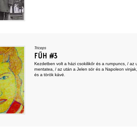
Triceps
FŰH #3
Kezdetben volt a házi csokilikőr és a rumpuncs, / az 
mentatea, / az után a Jelen sör és a Napoleon vinjak, 
és a török kávé.