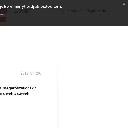
x
jobb élményt tudjuk biztosítani.
SMM
220VOLT
Bejelentkezés
Regisztráció
oz.
evél
2019. 07. 26.
 és megerőszakolták /
smányak zagyvák