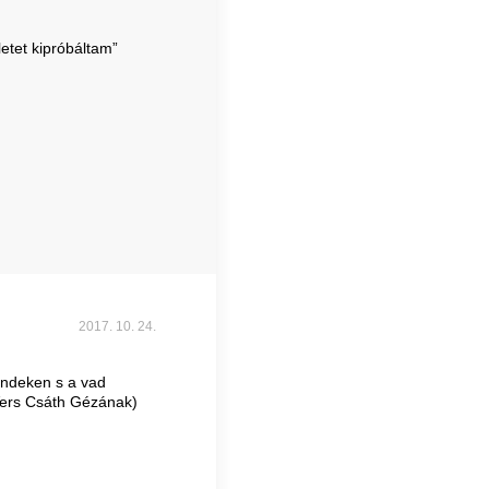
etet kipróbáltam”
2017. 10. 24.
léndeken s a vad
 Vers Csáth Gézának)