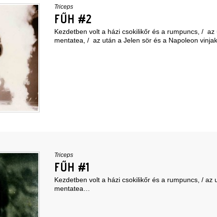
Triceps
FŰH #2
Kezdetben volt a házi csokilikőr és a rumpuncs, / az 
mentatea, / az után a Jelen sör és a Napoleon vin
Triceps
FŰH #1
Kezdetben volt a házi csokilikőr és a rumpuncs, / az 
mentatea…