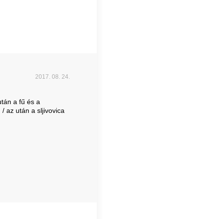
2017. 08. 24.
után a fű és a
/ az után a sljivovica