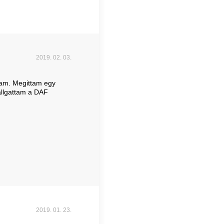
2019. 02. 03.
am. Megittam egy
allgattam a DAF
2019. 01. 23.