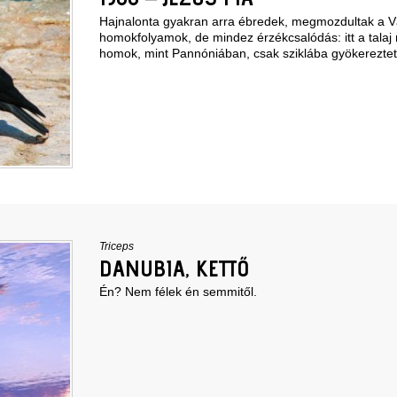
Hajnalonta gyakran arra ébredek, megmozdultak a Vá
homokfolyamok, de mindez érzékcsalódás: itt a talaj
homok, mint Pannóniában, csak sziklába gyökereztete
Triceps
DANUBIA, KETTŐ
Én? Nem félek én semmitől.