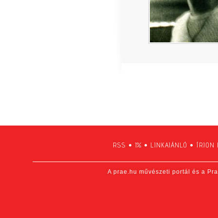
RSS
•
1%
•
LINKAJÁNLÓ
•
ÍRJON
A prae.hu művészeti portál és a Pra