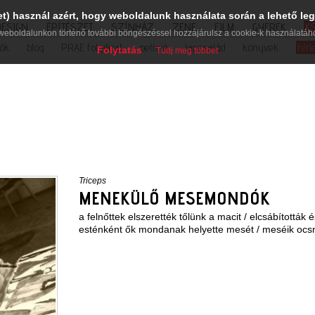
et) használ azért, hogy weboldalunk használata során a lehető leg
DESIGN
ÉPÍTÉSZET
SZÍNHÁZ
ZENE
FILM
GYEREK
K
weboldalunkon történő további böngészéssel hozzájárulsz a cookie-k használatáh
iók
blog
PRAE folyóirat
petíció
lapcsalád
könyvek
hírl
Folytatás
Tudj meg többet
Triceps
MENEKÜLŐ MESEMONDÓK
a felnőttek elszerették tőlünk a macit / elcsábították
esténként ők mondanak helyette mesét / meséik oc