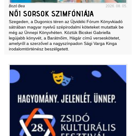
Bozó Bea
2026. 08. 05.
NŐI SORSOK SZIMFÓNIÁJA
Szegeden, a Dugonics téren az Újvidéki Fórum Könyvkiadó
sátrában magyar nyelvű szépirodalmi köteteket mutattak be
még az Ünnepi Könyvhéten. Köztük Bicskei Gabriella
legújabb könyvét, a Barátnőim, Hágár című verseskötetet,
amelyről a szerzővel a nagyszínpadon Sági Varga Kinga
irodalomtörténész beszélgetett.