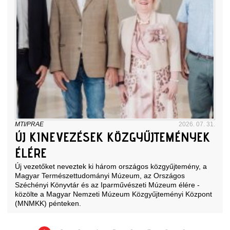
MTI/PRAE
2026. 07. 31.
ÚJ KINEVEZÉSEK KÖZGYŰJTEMÉNYEK
ÉLÉRE
Új vezetőket neveztek ki három országos közgyűjtemény, a
Magyar Természettudományi Múzeum, az Országos
Széchényi Könyvtár és az Iparművészeti Múzeum élére -
közölte a Magyar Nemzeti Múzeum Közgyűjteményi Központ
(MNMKK) pénteken.