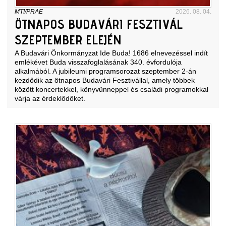
MTI/PRAE
2026. 08. 04.
ÖTNAPOS BUDAVÁRI FESZTIVÁL
SZEPTEMBER ELEJÉN
A Budavári Önkormányzat Ide Buda! 1686 elnevezéssel indít
emlékévet Buda visszafoglalásának 340. évfordulója
alkalmából. A jubileumi programsorozat szeptember 2-án
kezdődik az ötnapos Budavári Fesztivállal, amely többek
között koncertekkel, könyvünneppel és családi programokkal
várja az érdeklődőket.