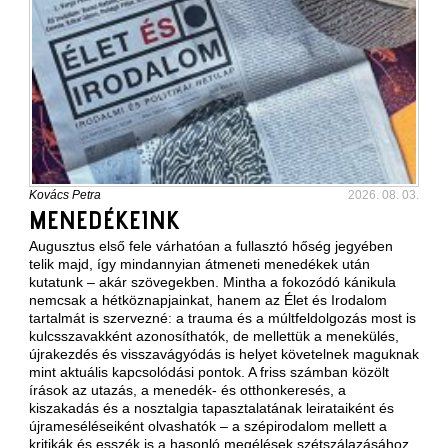
Kovács Petra
2026. 08. 03.
MENEDÉKEINK
Augusztus első fele várhatóan a fullasztó hőség jegyében
telik majd, így mindannyian átmeneti menedékek után
kutatunk – akár szövegekben. Mintha a fokozódó kánikula
nemcsak a hétköznapjainkat, hanem az Élet és Irodalom
tartalmát is szervezné: a trauma és a múltfeldolgozás most is
kulcsszavakként azonosíthatók, de mellettük a menekülés,
újrakezdés és visszavágyódás is helyet követelnek maguknak
mint aktuális kapcsolódási pontok. A friss számban közölt
írások az utazás, a menedék- és otthonkeresés, a
kiszakadás és a nosztalgia tapasztalatának leirataiként és
újrameséléseiként olvashatók – a szépirodalom mellett a
kritikák és esszék is a hasonló megélések szétszálazásához