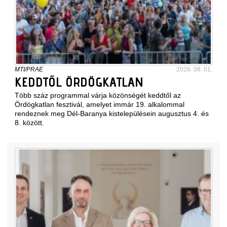
MTI/PRAE
2026. 08. 01.
KEDDTŐL ÖRDÖGKATLAN
Több száz programmal várja közönségét keddtől az
Ördögkatlan fesztivál, amelyet immár 19. alkalommal
rendeznek meg Dél-Baranya kistelepülésein augusztus 4. és
8. között.