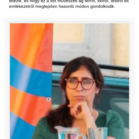
létezik, és hogy ez a két művészeti ág térről, időről, testről és
emlékezetről meglepően hasonló módon gondolkodik.