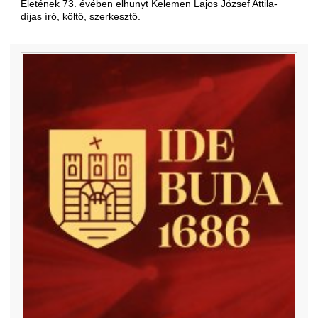
Életének 73. évében elhunyt Kelemen Lajos József Attila-
díjas író, költő, szerkesztő.