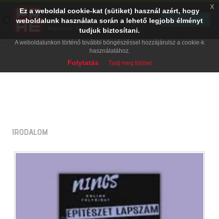
x
Ez a weboldal cookie-kat (sütiket) használ azért, hogy
PRAE.HU
×
TELEPÍTÉS
weboldalunk használata során a lehető legjobb élményt
Digital Evolution
Ingyenes - Google Play
tudjuk biztosítani.
A weboldalunkon történő további böngészéssel hozzájárulsz a cookie-k
használatához.
Folytatás
Tudj meg többet
IRODALOM