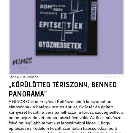
Jánoki-Kis Viktória
2026. 08. 05.
„KÖRÜLÖTTED TÉRISZONY, BENNED
PANORÁMA”
A NINCS Online Folyóirat Építészet című lapszámában
elmosódnak a határok test és épület, fiktív tér és épített
környezet között: a vers panelházzá, a tórusz szövegtestté, a
beton héjszerkezet emberi pszichévé válik. Az összművészeti
folyóirat legújabb tematikus lapszámából kiderül, hogy
építészet és irodalom között számtalan kapcsolódási pont