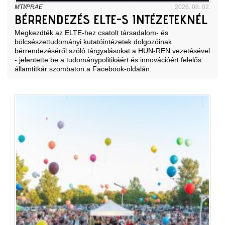
MTI/PRAE
2026. 08. 02.
BÉRRENDEZÉS ELTE-S INTÉZETEKNÉL
Megkezdték az ELTE-hez csatolt társadalom- és
bölcsészettudományi kutatóintézetek dolgozóinak
bérrendezéséről szóló tárgyalásokat a HUN-REN vezetésével
- jelentette be a tudománypolitikáért és innovációért felelős
államtitkár szombaton a
Facebook-oldalán
.