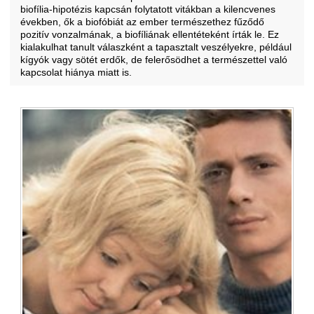
biofília-hipotézis kapcsán folytatott vitákban a kilencvenes
években, ők a biofóbiát az ember természethez fűződő
pozitív vonzalmának, a biofíliának ellentéteként írták le. Ez
kialakulhat tanult válaszként a tapasztalt veszélyekre, például
kígyók vagy sötét erdők, de felerősödhet a természettel való
kapcsolat hiánya miatt is.