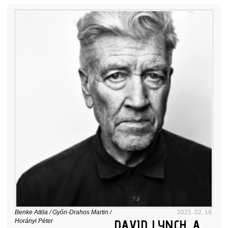
Benke Attila
/
Győri-Drahos Martin
/
2025. 02. 18.
DAVID LYNCH, A
Horányi Péter