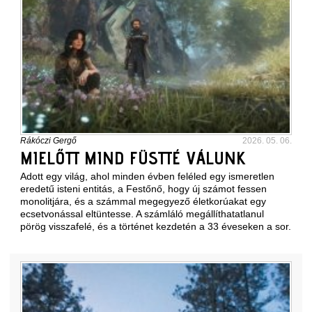
Rákóczi Gergő
2026. 05. 06.
MIELŐTT MIND FÜSTTÉ VÁLUNK
Adott egy világ, ahol minden évben feléled egy ismeretlen
eredetű isteni entitás, a Festőnő, hogy új számot fessen
monolitjára, és a számmal megegyező életkorúakat egy
ecsetvonással eltüntesse. A számláló megállíthatatlanul
pörög visszafelé, és a történet kezdetén a 33 éveseken a sor.