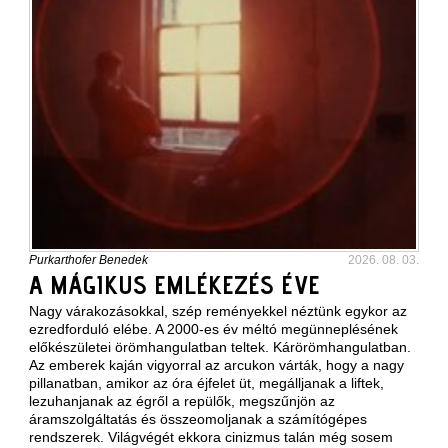
Purkarthofer Benedek
2026. 08. 03.
A MÁGIKUS EMLÉKEZÉS ÉVE
Nagy várakozásokkal, szép reményekkel néztünk egykor az
ezredforduló elébe. A 2000-es év méltó megünneplésének
előkészületei örömhangulatban teltek. Kárörömhangulatban.
Az emberek kaján vigyorral az arcukon várták, hogy a nagy
pillanatban, amikor az óra éjfelet üt, megálljanak a liftek,
lezuhanjanak az égről a repülők, megszűnjön az
áramszolgáltatás és összeomoljanak a számítógépes
rendszerek. Világvégét ekkora cinizmus talán még sosem