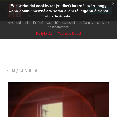
x
Ez a weboldal cookie-kat (sütiket) használ azért, hogy
PRAE.HU
×
TELEPÍTÉS
weboldalunk használata során a lehető legjobb élményt
Digital Evolution
Ingyenes - Google Play
tudjuk biztosítani.
A weboldalunkon történő további böngészéssel hozzájárulsz a cookie-k
használatához.
Folytatás
Tudj meg többet
FILM
/ GONDOLAT