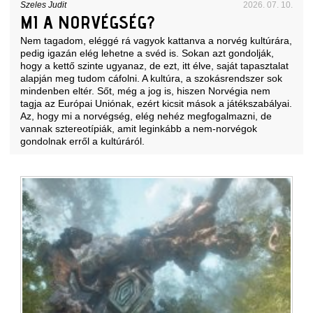
Szeles Judit
2026. 07. 10.
MI A NORVÉGSÉG?
Nem tagadom, eléggé rá vagyok kattanva a norvég kultúrára,
pedig igazán elég lehetne a svéd is. Sokan azt gondolják,
hogy a kettő szinte ugyanaz, de ezt, itt élve, saját tapasztalat
alapján meg tudom cáfolni. A kultúra, a szokásrendszer sok
mindenben eltér. Sőt, még a jog is, hiszen Norvégia nem
tagja az Európai Uniónak, ezért kicsit mások a játékszabályai.
Az, hogy mi a norvégség, elég nehéz megfogalmazni, de
vannak sztereotípiák, amit leginkább a nem-norvégok
gondolnak erről a kultúráról.