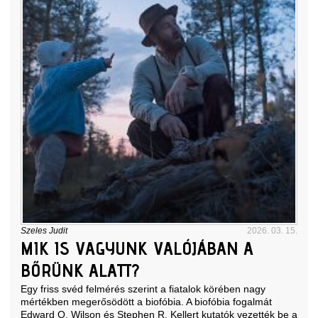
Szeles Judit
2026. 03. 15.
MIK IS VAGYUNK VALÓJÁBAN A
BŐRÜNK ALATT?
Egy friss svéd felmérés szerint a fiatalok körében nagy
mértékben megerősödött a biofóbia. A biofóbia fogalmát
Edward O. Wilson és Stephen R. Kellert kutatók vezették be a