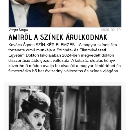
Varga Kinga
2026. 02. 10.
AMIRŐL A SZÍNEK ÁRULKODNAK
Kovács Ágnes SZÍN-KÉP-ELEMZÉS – A magyar színes film
története című munkája a Színház- és Filmművészeti
Egyetem Doktori Iskolájában 2024-ben megvédett doktori
disszertáció átdolgozott változata. A kétszáz oldalas könyv
közérthető módon avatja be olvasóit a magyar filmtörténet és
filmesztétika bő hat évtizednyi változatos és színes világába.