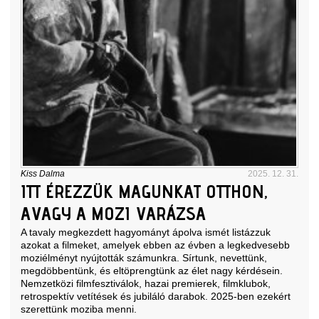
Kiss Dalma
2025. 12. 31.
ITT ÉREZZÜK MAGUNKAT OTTHON,
AVAGY A MOZI VARÁZSA
A tavaly megkezdett hagyományt ápolva ismét listázzuk
azokat a filmeket, amelyek ebben az évben a legkedvesebb
moziélményt nyújtották számunkra. Sírtunk, nevettünk,
megdöbbentünk, és eltöprengtünk az élet nagy kérdésein.
Nemzetközi filmfesztiválok, hazai premierek, filmklubok,
retrospektív vetítések és jubiláló darabok. 2025-ben ezekért
szerettünk moziba menni.