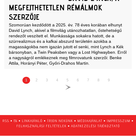
MEGFEJTHETETLEN RÉMÁLMOK
SZERZŐJE
Szomorúan kezdődött a 2025. év. 78 éves korában elhunyt
David Lynch, akivel a filmvilág utánozhatatlan, őstehetségű
rendezőt veszített el. Munkássága sokakra hatott, de a
szürrealizmus és a kafkai abszurd területén azokba a
magasságokba nem igazán jutott el senki, mint Lynch a Kék
bársonyban, a Twin Peaksben vagy a Lost Highwayben. Erről
a nagyságról emlékeznek meg filmrovatunk szerzői: Benke
Attila, Horányi Péter, Győri-Drahos Martin.
1
2
3
4
5
6
7
8
9
RSS
•
1%
•
LINKAJÁNLÓ
•
ÍRJON NEKÜNK
•
MÉDIAAJÁNLAT
•
IMPRESSZUM
•
FELHASZNÁLÁSI FELTÉTELEK
•
ADATKEZELÉSI TÁJÉKOZTATÓ