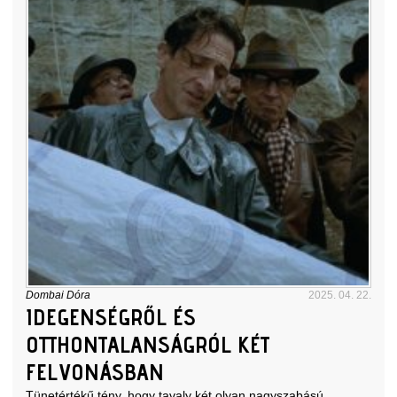
Dombai Dóra
2025. 04. 22.
IDEGENSÉGRŐL ÉS
OTTHONTALANSÁGRÓL KÉT
FELVONÁSBAN
Tünetértékű tény, hogy tavaly két olyan nagyszabású