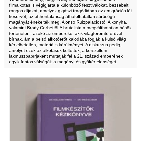
filmalkotás is végigjárta a különböző fesztiválokat, bezsebelt
rangos díjakat, amelyek gigászi tragédiában az emigrációs lét
keservét, az otthontalanság áthatolhatatlan sűrűségű
magányát énekelték meg. Alonso Ruizpalaciostól A konyha,
valamint Brady Corbettől A brutalista a megválthatatlan hősök
történetei – azoké az embereké, akik világteremtő erővel
bírnak, ám a belső alkotóerőt kalodába fogják a külső világ
kérlelhetetlen, materiális körülményei. A diskurzus pedig,
amelyet ezek az alkotások keltettek, a korszellem
lakmuszpapírjaként mutatják fel a 21. század emberének
egyik fontos válságát: a magányt és gyökértelenséget.