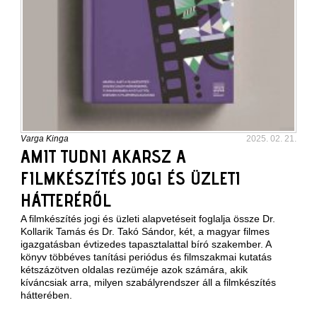
Varga Kinga
2025. 02. 21.
AMIT TUDNI AKARSZ A
FILMKÉSZÍTÉS JOGI ÉS ÜZLETI
HÁTTERÉRŐL
A filmkészítés jogi és üzleti alapvetéseit foglalja össze Dr.
Kollarik Tamás és Dr. Takó Sándor, két, a magyar filmes
igazgatásban évtizedes tapasztalattal bíró szakember. A
könyv többéves tanítási periódus és filmszakmai kutatás
kétszázötven oldalas rezüméje azok számára, akik
kíváncsiak arra, milyen szabályrendszer áll a filmkészítés
hátterében.