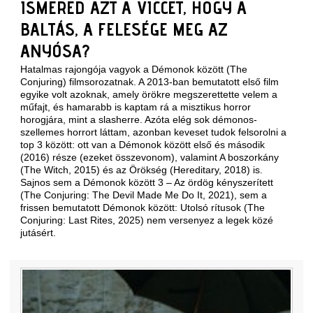
ISMERED AZT A VICCET, HOGY A
BALTÁS, A FELESÉGE MEG AZ
ANYÓSA?
Hatalmas rajongója vagyok a Démonok között (The
Conjuring) filmsorozatnak. A 2013-ban bemutatott első film
egyike volt azoknak, amely örökre megszerettette velem a
műfajt, és hamarabb is kaptam rá a misztikus horror
horogjára, mint a slasherre. Azóta elég sok démonos-
szellemes horrort láttam, azonban keveset tudok felsorolni a
top 3 között: ott van a Démonok között első és második
(2016) része (ezeket összevonom), valamint A boszorkány
(The Witch, 2015) és az Örökség (Hereditary, 2018) is.
Sajnos sem a Démonok között 3 – Az ördög kényszerített
(The Conjuring: The Devil Made Me Do It, 2021), sem a
frissen bemutatott Démonok között: Utolsó rítusok (The
Conjuring: Last Rites, 2025) nem versenyez a legek közé
jutásért.