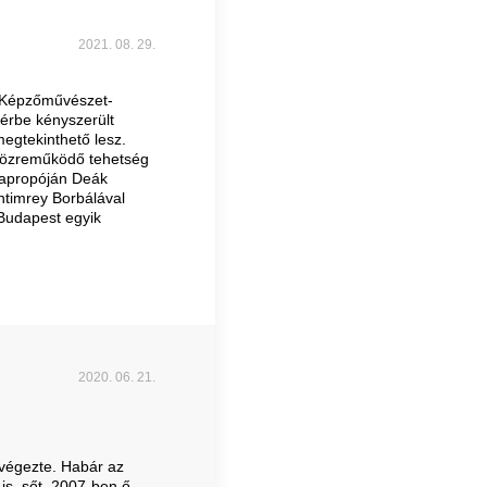
2021. 08. 29.
 Képzőművészet-
érbe kényszerült
megtekinthető lesz.
 közreműködő tehetség
 apropóján Deák
ntimrey Borbálával
 Budapest egyik
2020. 06. 21.
 végezte. Habár az
is, sőt, 2007-ben ő