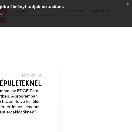
x
jobb élményt tudjuk biztosítani.
SMM
220VOLT
Bejelentkezés
Regisztráció
oz.
evél
2026. 07. 16.
 ÉPÜLETEKNÉL
lommal az EDGE Fest
ertben. A programban
azai, illetve külföldi
iért érdemes elmenni
iránt érdeklődőknek?