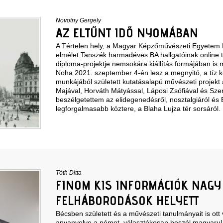
Novotny Gergely
AZ ELTŰNT IDŐ NYOMÁBAN
A Tértelen hely, a Magyar Képzőművészeti Egyetem
elmélet Tanszék harmadéves BA hallgatóinak online t
diploma-projektje nemsokára kiállítás formájában is 
Noha 2021. szeptember 4-én lesz a megnyitó, a tíz
munkájából született kutatásalapú művészeti projekt
Majával, Horváth Mátyással, Láposi Zsófiával és Sze
beszélgetettem az elidegenedésről, nosztalgiáról és
legforgalmasabb köztere, a Blaha Lujza tér sorsáról.
Tóth Ditta
FINOM KIS INFORMÁCIÓK NAGY
FELHÁBORODÁSOK HELYETT
Bécsben született és a művészeti tanulmányait is ott
anyanyelve a német, választékosan beszél magyarul 