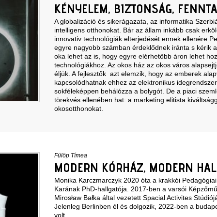
KÉNYELEM, BIZTONSÁG, FENNT
A globalizáció és sikerágazata, az informatika Szerbi
intelligens otthonokat. Bár az állam inkább csak erkö
innovativ technológiák elterjedését ennek ellenére Pes
egyre nagyobb számban érdeklődnek iránta s kérik a
oka lehet az is, hogy egyre elérhetőbb áron lehet ho
technológiákhoz. Az okos ház az okos város alapsejtj
éljük. A fejlesztők azt elemzik, hogy az emberek al
kapcsolódhatnak ehhez az elektronikus idegrendsze
sokféleképpen behálózza a bolygót. De a piaci szeml
törekvés ellenében hat: a marketing elitista kiváltság
okosotthonokat.
Fülöp Tímea
MODERN KÓRHÁZ, MODERN HAL
Monika Karczmarczyk 2020 óta a krakkói Pedagógia
Karának PhD-hallgatója. 2017-ben a varsói Képzőm
Mirosław Bałka által vezetett Spacial Activites Stúdió
Jelenleg Berlinben él és dolgozik, 2022-ben a budap
volt.