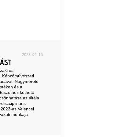
2023. 02. 15.
ÁST
zaki és
. Képzőművészeti
llásával. Nagyméretű
éptéken és a
tészethez köthető
lcsönhatása az általa
diszciplináris
A 2023-as Velencei
lyázati munkája