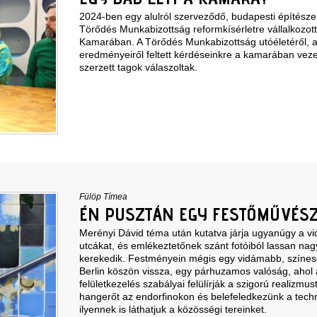
2024-ben egy alulról szerveződő, budapesti építészek
Törődés Munkabizottság reformkísérletre vállalkozot
Kamarában. A Törődés Munkabizottság utóéletéről, a
eredményeiről feltett kérdéseinkre a kamarában veze
szerzett tagok válaszoltak.
Fülöp Tímea
ÉN PUSZTÁN EGY FESTŐMŰVÉS
Merényi Dávid téma után kutatva járja ugyanúgy a vid
utcákat, és emlékeztetőnek szánt fotóiból lassan na
kerekedik. Festményein mégis egy vidámabb, színe
Berlin köszön vissza, egy párhuzamos valóság, ahol a
felületkezelés szabályai felülírják a szigorú realizmust
hangerőt az endorfinokon és belefeledkezünk a techn
ilyennek is láthatjuk a közösségi tereinket.