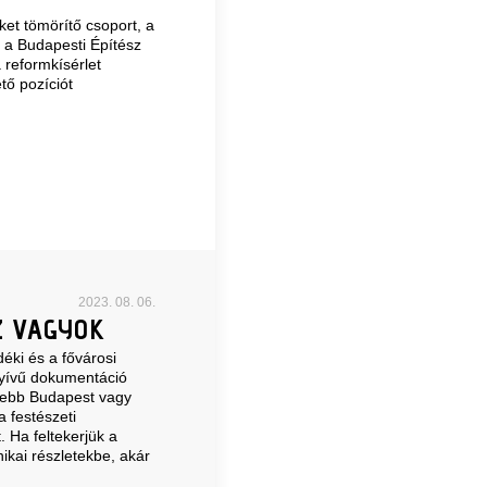
et tömörítő csoport, a
t a Budapesti Építész
 reformkísérlet
tő pozíciót
2023. 08. 06.
Z VAGYOK
éki és a fővárosi
gyívű dokumentáció
sebb Budapest vagy
 festészeti
. Ha feltekerjük a
ikai részletekbe, akár