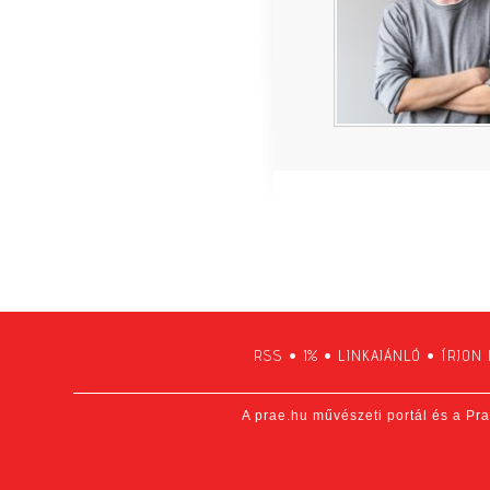
RSS
•
1%
•
LINKAJÁNLÓ
•
ÍRJON
A prae.hu művészeti portál és a Pra