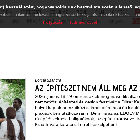
et) használ azért, hogy weboldalunk használata során a lehető leg
DESIGN
ÉPÍTÉSZET
SZÍNHÁZ
ZENE
FILM
GYEREK
K
weboldalunkon történő további böngészéssel hozzájárulsz a cookie-k használatáh
iók
blog
PRAE folyóirat
petíció
lapcsalád
könyvek
hírl
Folytatás
Tudj meg többet
Borsai Szandra
AZ ÉPÍTÉSZET NEM ÁLL MEG AZ
2026. június 18-19-én rendezték meg második alka
nemzetközi építészeti és design fesztivált a Dürer K
helyet kaptak nemzetközi sztárok előadásai és kisebb h
praxisok bemutatkozásai is. De mi is az az EDGE? M
rá építészeknek, hallgatóknak, az épített környezet 
Krauth Vera kurátorral erről beszélgettünk.