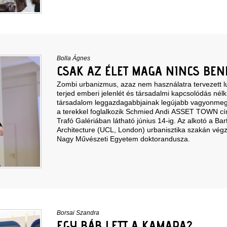
Bolla Ágnes
CSAK AZ ÉLET MAGA NINCS BE
Zombi urbanizmus, azaz nem használatra tervezett l
terjed emberi jelenlét és társadalmi kapcsolódás nélkü
társadalom leggazdagabbjainak legújabb vagyonmeg
a terekkel foglalkozik Schmied Andi ASSET TOWN című
Trafó Galériában látható június 14-ig. Az alkotó a Bart
Architecture (UCL, London) urbanisztika szakán végze
Nagy Művészeti Egyetem doktorandusza.
Borsai Szandra
EGY BÁB LETT A KAMARA?