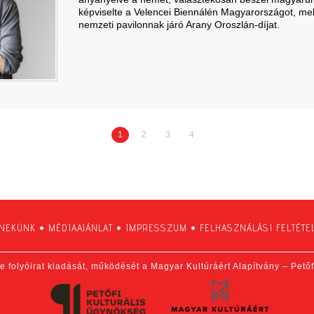
képviselte a Velencei Biennálén Magyarországot, mell
nemzeti pavilonnak járó Arany Oroszlán-díjat.
1
2
3
4
 NEKÜNK
•
MÉDIAAJÁNLAT
•
IMPRESSZUM
•
FELHASZNÁLÁSI FELTÉTE
e folyóirat kiadását, működését a Magyar Kultúráért Alapítvány – Pető