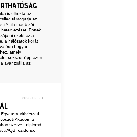
ARTHATÓSÁG
ába is elhozta az
lcsileg támogatja az
ti Attila megbízói
 betervezését. Ennek
zzájutni ezekhez a
e, a hálózatok korát
apvetően hogyan
rhez, amely
élet sokszor épp ezen
gá avanzsálja az
2023. 02. 28.
ÁL
i Egyetem Művészeti
űvészeti Akadémia
jában szerzett diplomát.
esti AQB rezidense