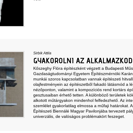
Sirbik Attila
GYAKOROLNI AZ ALKALMAZKOD
Kőszeghy Flóra építészként végzett a Budapesti Műs
Gazdaságtudományi Egyetem Építészmérnöki Karán
munkái szoros kapcsolatban vannak építészeti hitva
olajfestményein az építészetből fakadó látásmód a l
nézőponton, valamint a kompozíciós rend kortárs épí
gesztusaiban érhető tetten. A különböző területek kö
alkotott műtárgyakon mindenhol felfedezhető. Az inter
szemlélet gyakorlatilag elmossa a műfaji határokat. 
Építészeti Biennálé Magyar Pavilonjába tervezett pá
univerzális, de valóságos problémakört feszeget.