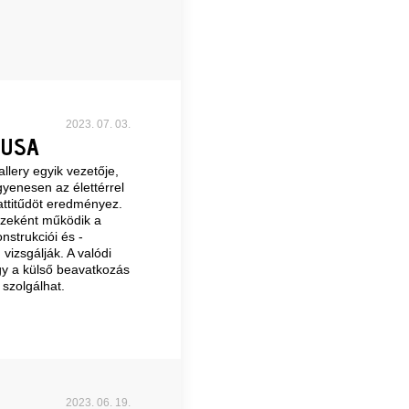
2023. 07. 03.
TUSA
llery egyik vezetője,
yenesen az élettérrel
attitűdöt eredményez.
özeként működik a
nstrukciói és -
vizsgálják. A valódi
gy a külső beavatkozás
 szolgálhat.
2023. 06. 19.