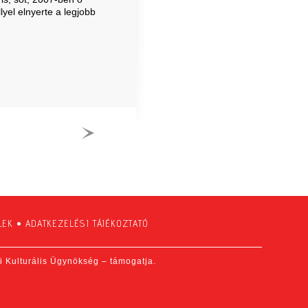
yel elnyerte a legjobb
LEK
•
ADATKEZELÉSI TÁJÉKOZTATÓ
fi Kulturális Ügynökség – támogatja.