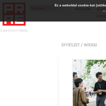
Ez a weboldal cookie-kat (sütik
IRODALOM
ART&
A 
portfól
ÉPÍTÉSZET
/ INTERJÚ