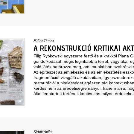
Fülöp Tímea
A REKONSTRUKCIÓ KRITIKAI AK
Filip Rybkowski egyszerre festő és a krakkói Piana Ga
gondolkodását mégis leginkább a térrel, vagy akár eg
való játék határozza meg, ami munkáiban szobrászi 
Az építészet az emlékezés és az emlékeztetés eszk
fragmentációt vizsgáló alkotásaiban, így pszeudoreko
restaurációi a hitelességet egészen tág kontextusban 
kérdés nem az eredetiségre irányul, hanem arra, ho
által fenntartott történeti kontinuitás milyen érdekeket
Sirbik Attila