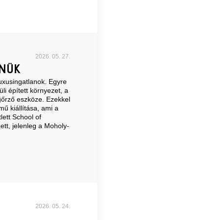
2026. 05. 27.
NNÜK
uxusingatlanok. Egyre
li épített környezet, a
őrző eszköze. Ezekkel
 kiállítása, ami a
lett School of
tt, jelenleg a Moholy-
2026. 05. 24.