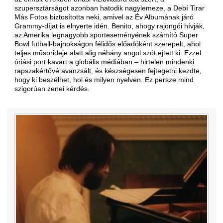
szupersztárságot azonban hatodik nagylemeze, a Debí Tirar
Más Fotos biztosította neki, amivel az Év Albumának járó
Grammy-díjat is elnyerte idén. Benito, ahogy rajongói hívják,
az Amerika legnagyobb sporteseményének számító Super
Bowl futball-bajnokságon félidős előadóként szerepelt, ahol
teljes műsorideje alatt alig néhány angol szót ejtett ki. Ezzel
óriási port kavart a globális médiában – hirtelen mindenki
rapszakértővé avanzsált, és készségesen fejtegetni kezdte,
hogy ki beszélhet, hol és milyen nyelven. Ez persze mind
szigorúan zenei kérdés.