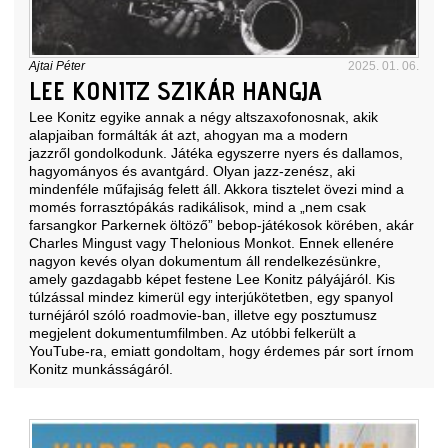
Ajtai Péter
2025. 01. 06.
LEE KONITZ SZIKÁR HANGJA
Lee Konitz egyike annak a négy altszaxofonosnak, akik
alapjaiban formálták át azt, ahogyan ma a modern
jazzről gondolkodunk. Játéka egyszerre nyers és dallamos,
hagyományos és avantgárd. Olyan jazz-zenész, aki
mindenféle műfajiság felett áll. Akkora tisztelet övezi mind a
momés forrasztópákás radikálisok, mind a „nem csak
farsangkor Parkernek öltöző” bebop-játékosok körében, akár
Charles Mingust vagy Thelonious Monkot. Ennek ellenére
nagyon kevés olyan dokumentum áll rendelkezésünkre,
amely gazdagabb képet festene Lee Konitz pályájáról. Kis
túlzással mindez kimerül egy interjúkötetben, egy spanyol
turnéjáról szóló roadmovie-ban, illetve egy posztumusz
megjelent dokumentumfilmben. Az utóbbi felkerült a
YouTube-ra, emiatt gondoltam, hogy érdemes pár sort írnom
Konitz munkásságáról.