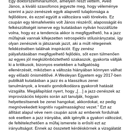
Egy doktorszemináriumon, amelyen részt vettem, Ávéd
János, a kiváló szaxofonos jegyezte meg, hogy véleménye
szerint a jazz-zenészek egyik alapvető tulajdonsága a
fejlődésre, és ezzel együtt a változásra való törekvés. Ez
csupán egy témafelvetés volt János részéről, alaposságát és
felkészültségét ismerve egy kutatásban nyilván hozzáfűzte
volna, hogy ez a tendencia akkor is megfigyelhető, ha a jazz
műfajnak vannak kifejezetten retrospektív stílusirányzatai, így
olyan zenészek is játszanak jazzt, aki a múlt rétegeinek
felidézésében találnak inspirációt. Egy zenész
pályafutásában megfigyelhető fejlődés, sőt ezen túlmenően
az egyes jól megkülönböztethető szakaszok, gyakorta váltják
ki a kritikusok, bizonyos esetekben a hallgatóság
ellenérzését, miközben a változás hiányában könnyen válhat
egy előadó önismétlővé. A Wesleyan Egyetem egy 2017-ben
publikált kutatásban a jazz és a klasszikus zenei
tanulmányok, a kreatív gondolkodásra gyakorolt hatását
vizsgálta. Megállapítást nyert, hogy „[…] a jazz-zenészek az
improvizációs képzés során azt tanulják, hogyan
helyettesítsenek be zenei hangokat, akkordokat, ez pedig
megnövekedett kognitív rugalmassághoz vezet." Ezt az
állítást alapul véve nem csupán azok az emberek fordulnak
sok esetben a jazz irányába, akik igénylik a gyakori változást,
de feltételezhetően a műfaj ismerete is erősíti ezt az
irányultságot. Ennek az összetett kérdéskörnek a vizsgálatát