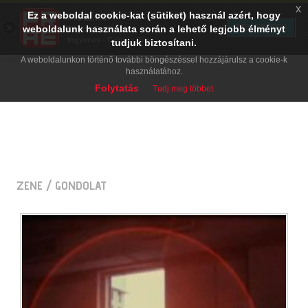
x
Ez a weboldal cookie-kat (sütiket) használ azért, hogy
PRAE.HU
×
TELEPÍTÉS
weboldalunk használata során a lehető legjobb élményt
Digital Evolution
Ingyenes - Google Play
tudjuk biztosítani.
A weboldalunkon történő további böngészéssel hozzájárulsz a cookie-k
használatához.
Folytatás
Tudj meg többet
ZENE
/ GONDOLAT