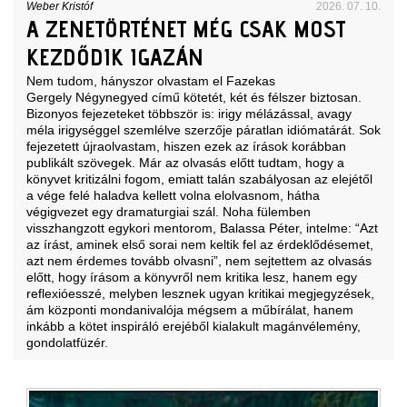
Weber Kristóf
2026. 07. 10.
A ZENETÖRTÉNET MÉG CSAK MOST
KEZDŐDIK IGAZÁN
Nem tudom, hányszor olvastam el Fazekas
Gergely Négynegyed című kötetét, két és félszer biztosan.
Bizonyos fejezeteket többször is: irigy mélázással, avagy
méla irigységgel szemlélve szerzője páratlan idiómatárát. Sok
fejezetett újraolvastam, hiszen ezek az írások korábban
publikált szövegek. Már az olvasás előtt tudtam, hogy a
könyvet kritizálni fogom, emiatt talán szabályosan az elejétől
a vége felé haladva kellett volna elolvasnom, hátha
végigvezet egy dramaturgiai szál. Noha fülemben
visszhangzott egykori mentorom, Balassa Péter, intelme: “Azt
az írást, aminek első sorai nem keltik fel az érdeklődésemet,
azt nem érdemes tovább olvasni”, nem sejtettem az olvasás
előtt, hogy írásom a könyvről nem kritika lesz, hanem egy
reflexióesszé, melyben lesznek ugyan kritikai megjegyzések,
ám központi mondanivalója mégsem a műbírálat, hanem
inkább a kötet inspiráló erejéből kialakult magánvélemény,
gondolatfüzér.