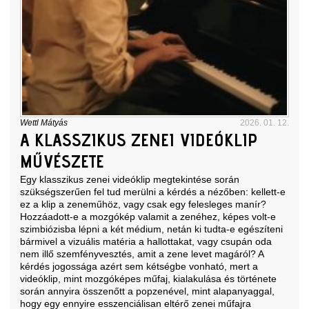
Wettl Mátyás
2026. 01. 12.
A KLASSZIKUS ZENEI VIDEÓKLIP
MŰVÉSZETE
Egy klasszikus zenei videóklip megtekintése során
szükségszerűen fel tud merülni a kérdés a nézőben: kellett-e
ez a klip a zeneműhöz, vagy csak egy felesleges manír?
Hozzáadott-e a mozgókép valamit a zenéhez, képes volt-e
szimbiózisba lépni a két médium, netán ki tudta-e egészíteni
bármivel a vizuális matéria a hallottakat, vagy csupán oda
nem illő szemfényvesztés, amit a zene levet magáról? A
kérdés jogossága azért sem kétségbe vonható, mert a
videóklip, mint mozgóképes műfaj, kialakulása és története
során annyira összenőtt a popzenével, mint alapanyaggal,
hogy egy ennyire esszenciálisan eltérő zenei műfajra