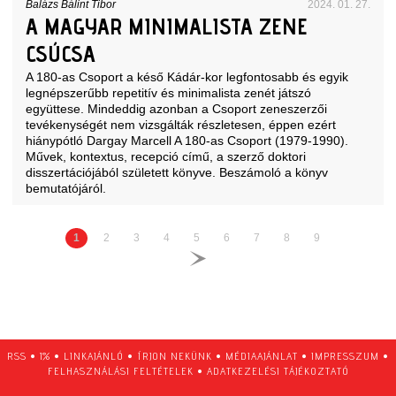
Balázs Bálint Tibor
2024. 01. 27.
A MAGYAR MINIMALISTA ZENE
CSÚCSA
A 180-as Csoport a késő Kádár-kor legfontosabb és egyik
legnépszerűbb repetitív és minimalista zenét játszó
együttese. Mindeddig azonban a Csoport zeneszerzői
tevékenységét nem vizsgálták részletesen, éppen ezért
hiánypótló Dargay Marcell A 180-as Csoport (1979-1990).
Művek, kontextus, recepció című, a szerző doktori
disszertációjából született könyve. Beszámoló a könyv
bemutatójáról.
1
2
3
4
5
6
7
8
9
RSS
•
1%
•
LINKAJÁNLÓ
•
ÍRJON NEKÜNK
•
MÉDIAAJÁNLAT
•
IMPRESSZUM
•
FELHASZNÁLÁSI FELTÉTELEK
•
ADATKEZELÉSI TÁJÉKOZTATÓ