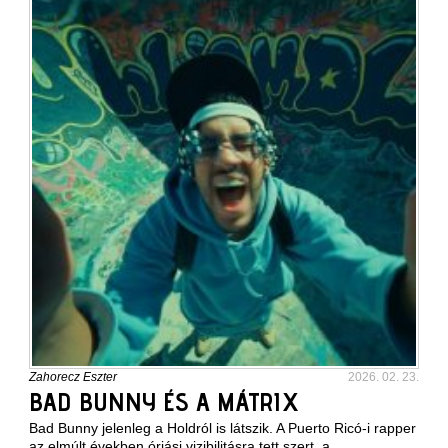
Zahorecz Eszter
2026. 02. 23.
BAD BUNNY ÉS A MÁTRIX
Bad Bunny jelenleg a Holdról is látszik. A Puerto Ricó-i rapper
az elmúlt években óriási vizibilitásra tett szert, a