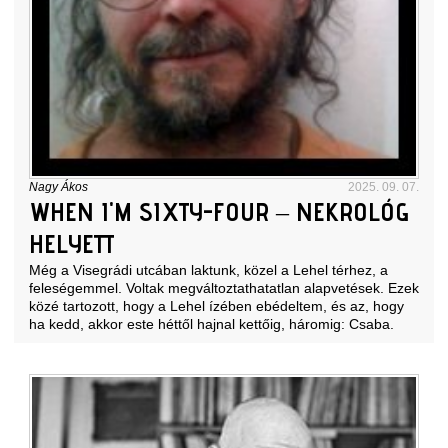
Nagy Ákos
2025. 09. 07.
WHEN I'M SIXTY-FOUR – NEKROLÓG
HELYETT
Még a Visegrádi utcában laktunk, közel a Lehel térhez, a
feleségemmel. Voltak megváltoztathatatlan alapvetések. Ezek
közé tartozott, hogy a Lehel ízében ebédeltem, és az, hogy
ha kedd, akkor este héttől hajnal kettőig, háromig: Csaba.