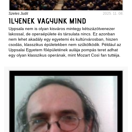
Szeles Judit
2025. 11. 08.
ILYENEK VAGYUNK MIND
Uppsala nem is olyan kisváros mintegy kétszázötvenezer
lakossal, de operaépülete és társulata nincs. Ez azonban
nem lehet akadály egy egyetemi és kultúrvárosban, hiszen
csodás, klasszikus épületekben nem szűkölködik. Például az
Uppsalai Egyetem
főépületének aulája pompás teret adhat
egy olyan klasszikus operának, mint Mozart Così fan tuttéja.