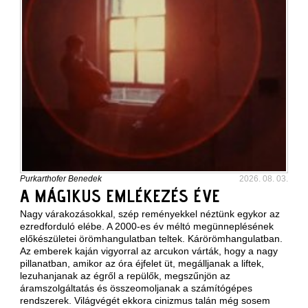
Purkarthofer Benedek
2026. 08. 03.
A MÁGIKUS EMLÉKEZÉS ÉVE
Nagy várakozásokkal, szép reményekkel néztünk egykor az
ezredforduló elébe. A 2000-es év méltó megünneplésének
előkészületei örömhangulatban teltek. Kárörömhangulatban.
Az emberek kaján vigyorral az arcukon várták, hogy a nagy
pillanatban, amikor az óra éjfelet üt, megálljanak a liftek,
lezuhanjanak az égről a repülők, megszűnjön az
áramszolgáltatás és összeomoljanak a számítógépes
rendszerek. Világvégét ekkora cinizmus talán még sosem