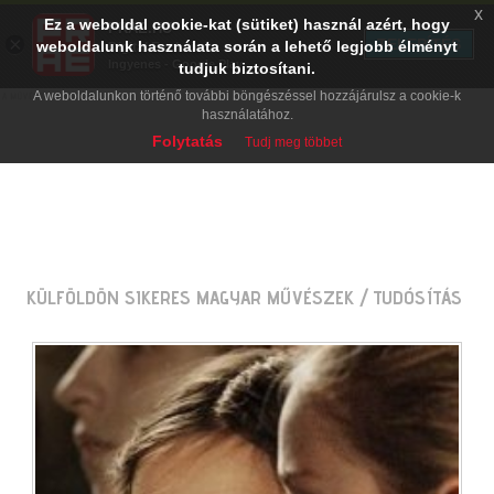
x
Ez a weboldal cookie-kat (sütiket) használ azért, hogy
PRAE.HU
×
TELEPÍTÉS
weboldalunk használata során a lehető legjobb élményt
Digital Evolution
Ingyenes - Google Play
tudjuk biztosítani.
A weboldalunkon történő további böngészéssel hozzájárulsz a cookie-k
használatához.
Folytatás
Tudj meg többet
KÜLFÖLDÖN SIKERES MAGYAR MŰVÉSZEK
/ TUDÓSÍTÁS