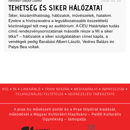
Németh Gábor Dávid
2019. 03. 25.
TEHETSÉG ÉS SIKER HÁLÓZATAI
Siker, kiszámíthatóság, hálózatok, művészetek, hatalom.
Ezekre a hívószavakra a legváltozatosabb összetételű
közönséggel telt meg az auditórium. A CEU Határtalan tudás
című rendezvénysorozatának második része a Mi a siker
titka? – hálózatok a siker szolgálatában címet kapta, a
vendégek pedig Barabási Albert-László, Vedres Balázs és
Palya Bea voltak.
RSS
•
1%
•
LINKAJÁNLÓ
•
ÍRJON NEKÜNK
•
MÉDIAAJÁNLAT
•
IMPRESSZUM
•
FELHASZNÁLÁSI FELTÉTELEK
•
ADATKEZELÉSI TÁJÉKOZTATÓ
A prae.hu művészeti portál és a Prae folyóirat kiadását,
működését a Magyar Kultúráért Alapítvány – Petőfi Kulturális
Ügynökség – támogatja.