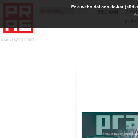
Ez a weboldal cookie-kat (sütik
IRODALOM
ART&
A 
portfól