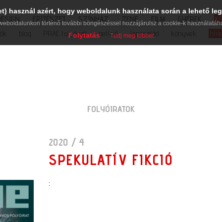
et) használ azért, hogy weboldalunk használata során a lehető leg
DESIGN
ÉPÍTÉSZET
SZÍNHÁZ
ZENE
FILM
GYEREK
K
weboldalunkon történő további böngészéssel hozzájárulsz a cookie-k használatáh
iók
blog
PRAE folyóirat
petíció
lapcsalád
könyvek
hírl
Folytatás
Tudj meg többet
FOLYÓIRATOK
2020 / 4
SPEKULATÍV FIKCIÓ
: