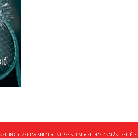
 NEKÜNK
•
MÉDIAAJÁNLAT
•
IMPRESSZUM
•
FELHASZNÁLÁSI FELTÉTE