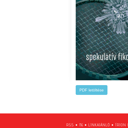
PDF letöltése
RSS
•
1%
•
LINKAJÁNLÓ
•
ÍRJON