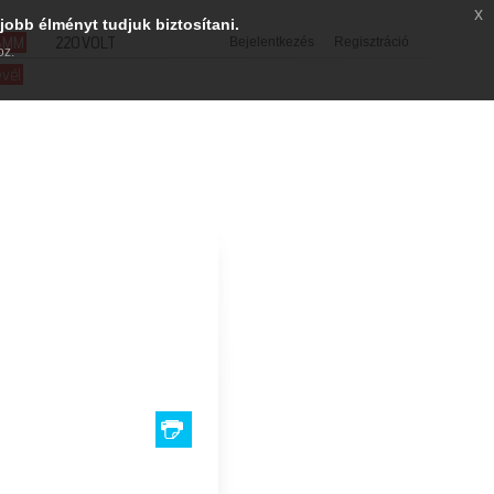
x
jobb élményt tudjuk biztosítani.
SMM
220VOLT
Bejelentkezés
Regisztráció
oz.
evél