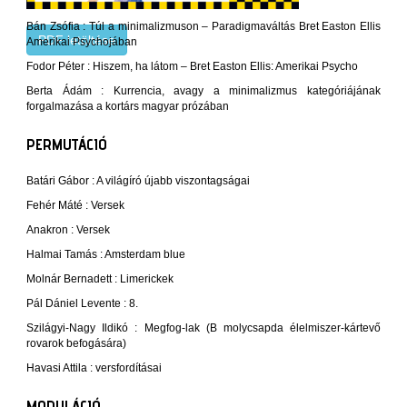
Bán Zsófia :
Túl a minimalizmuson – Paradigmaváltás Bret Easton Ellis
PDF letöltése
Amerikai Psychojában
Fodor Péter :
Hiszem, ha látom – Bret Easton Ellis: Amerikai Psycho
Berta Ádám :
Kurrencia, avagy a minimalizmus kategóriájának
forgalmazása a kortárs magyar prózában
PERMUTÁCIÓ
Batári Gábor :
A világíró újabb viszontagságai
Fehér Máté :
Versek
Anakron :
Versek
Halmai Tamás :
Amsterdam blue
Molnár Bernadett :
Limerickek
Pál Dániel Levente :
8.
Szilágyi-Nagy Ildikó :
Megfog-lak (B molycsapda élelmiszer-kártevő
rovarok befogására)
Havasi Attila :
versfordításai
MODULÁCIÓ