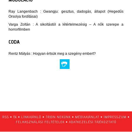
Ray Langenbach :
Gwangju: gesztus, dadogás, állapot (Hegedűs
Orsolya fordításai)
Varga Zoltán :
A sikoltástól a létértelmezésig – A nők szerepe a
horrorfilmben
CODA
Rentz Mátyás :
Hogyan értsük meg a szegény embert?
RSS
•
1%
•
LINKAJÁNLÓ
•
ÍRJON NEKÜNK
•
MÉDIAAJÁNLAT
•
IMPRESSZUM
•
FELHASZNÁLÁSI FELTÉTELEK
•
ADATKEZELÉSI TÁJÉKOZTATÓ