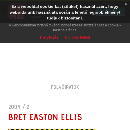
x
Ez a weboldal cookie-kat (sütiket) használ azért, hogy
PRAE.HU
×
TELEPÍTÉS
weboldalunk használata során a lehető legjobb élményt
Digital Evolution
Ingyenes - Google Play
tudjuk biztosítani.
A weboldalunkon történő további böngészéssel hozzájárulsz a cookie-k
használatához.
Folytatás
Tudj meg többet
FOLYÓIRATOK
2004 / 2
BRET EASTON ELLIS