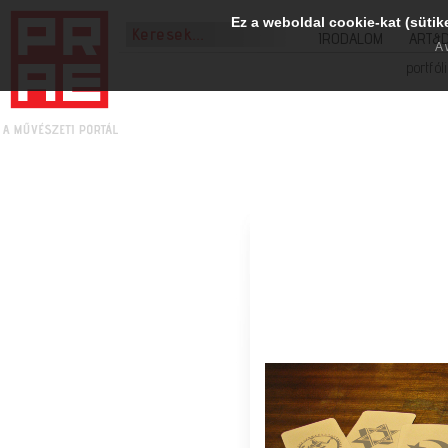
Ez a weboldal cookie-kat (sütik
IRODALOM
ART&
A 
portfól