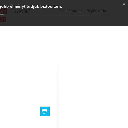
x
jobb élményt tudjuk biztosítani.
SMM
220VOLT
Bejelentkezés
Regisztráció
oz.
evél