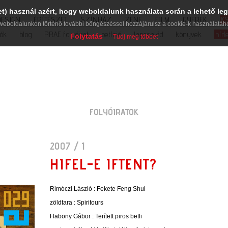
et) használ azért, hogy weboldalunk használata során a lehető leg
DESIGN
ÉPÍTÉSZET
SZÍNHÁZ
ZENE
FILM
GYEREK
K
weboldalunkon történő további böngészéssel hozzájárulsz a cookie-k használatáh
iók
blog
PRAE folyóirat
petíció
lapcsalád
könyvek
hírl
Folytatás
Tudj meg többet
FOLYÓIRATOK
2007 / 1
HIFEL-E IFTENT?
Rimóczi László :
Fekete Feng Shui
zöldtara :
Spiritours
Habony Gábor :
Terített piros betli