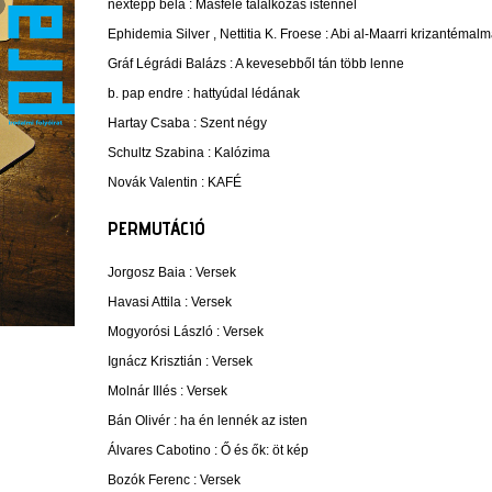
nextepp béla :
Másféle találkozás istennel
Ephidemia Silver , Nettitia K. Froese :
Abi al-Maarri krizantémalm
Gráf Légrádi Balázs :
A kevesebből tán több lenne
b. pap endre :
hattyúdal lédának
Hartay Csaba :
Szent négy
Schultz Szabina :
Kalózima
Novák Valentin :
KAFÉ
PERMUTÁCIÓ
Jorgosz Baia :
Versek
Havasi Attila :
Versek
Mogyorósi László :
Versek
Ignácz Krisztián :
Versek
Molnár Illés :
Versek
Bán Olivér :
ha én lennék az isten
Álvares Cabotino :
Ő és ők: öt kép
Bozók Ferenc :
Versek