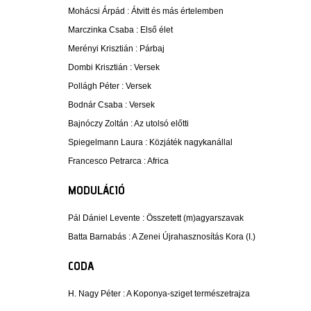
Mohácsi Árpád :
Átvitt és más értelemben
Marczinka Csaba :
Első élet
Merényi Krisztián :
Párbaj
Dombi Krisztián :
Versek
Pollágh Péter :
Versek
Bodnár Csaba :
Versek
Bajnóczy Zoltán :
Az utolsó előtti
Spiegelmann Laura :
Közjáték nagykanállal
Francesco Petrarca :
Africa
MODULÁCIÓ
Pál Dániel Levente :
Összetett (m)agyarszavak
Batta Barnabás :
A Zenei Újrahasznosítás Kora (I.)
CODA
H. Nagy Péter :
A Koponya-sziget természetrajza