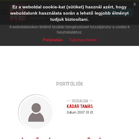
x
Ez a weboldal cookie-kat (sütiket) használ azért, hogy
PRAE.HU
×
TELEPÍTÉS
weboldalunk használata során a lehető legjobb élményt
Digital Evolution
Ingyenes - Google Play
tudjuk biztosítani.
A weboldalunkon történő további böngészéssel hozzájárulsz a cookie-k
használatához.
Folytatás
Tudj meg többet
PORTFÓLIÓK
-- IRODALOM --
KÁDÁR TAMÁS
Dátum: 2007. 01. 01.