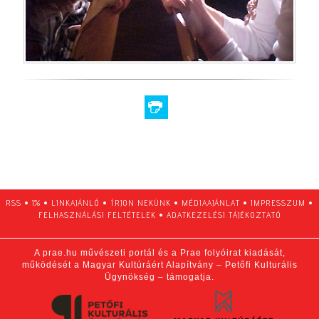
RSS
•
1%
•
LINKAJÁNLÓ
•
ÍRJON NEKÜNK
•
MÉDIAAJÁNLAT
•
IMPRESSZUM
•
FELHASZNÁLÁSI FELTÉTELEK
•
ADATKEZELÉSI TÁJÉKOZTATÓ
A prae.hu művészeti portál és a Prae folyóirat kiadását,
működését a Magyar Kultúráért Alapítvány – Petőfi Kulturális
Ügynökség – támogatja.