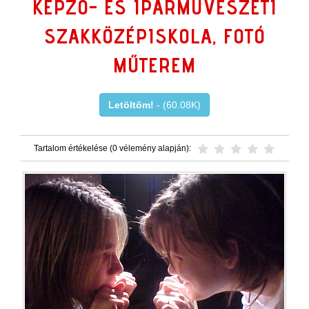
KÉPZŐ- ÉS IPARMŰVÉSZETI
SZAKKÖZÉPISKOLA, FOTÓ
MŰTEREM
Letöltöm!
- (60.08K)
Tartalom értékelése (0 vélemény alapján):