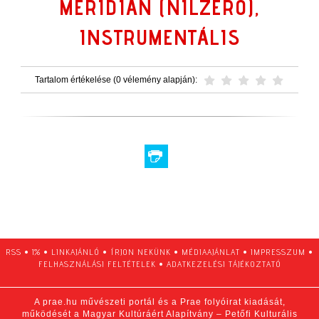
MERIDIAN (NILZERO),
INSTRUMENTÁLIS
Tartalom értékelése (0 vélemény alapján):
RSS
•
1%
•
LINKAJÁNLÓ
•
ÍRJON NEKÜNK
•
MÉDIAAJÁNLAT
•
IMPRESSZUM
•
FELHASZNÁLÁSI FELTÉTELEK
•
ADATKEZELÉSI TÁJÉKOZTATÓ
A prae.hu művészeti portál és a Prae folyóirat kiadását,
működését a Magyar Kultúráért Alapítvány – Petőfi Kulturális