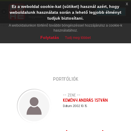
x
Ez a weboldal cookie-kat (sütiket) használ azért, hogy
PRAE.HU
×
TELEPÍTÉS
weboldalunk használata során a lehető legjobb élményt
Digital Evolution
Ingyenes - Google Play
tudjuk biztosítani.
A weboldalunkon történő további böngészéssel hozzájárulsz a cookie-k
használatához.
Folytatás
Tudj meg többet
PORTFÓLIÓK
-- ZENE --
KEMÉNY ANDRÁS ISTVÁN
Dátum: 2002. 10. 15.