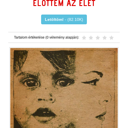
ELŐTTEM AZ ÉLET
Letöltöm!
- (82.10K)
Tartalom értékelése (0 vélemény alapján):