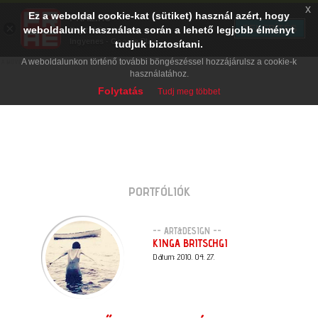
x
Ez a weboldal cookie-kat (sütiket) használ azért, hogy
PRAE.HU
×
TELEPÍTÉS
weboldalunk használata során a lehető legjobb élményt
Digital Evolution
Ingyenes - Google Play
tudjuk biztosítani.
A weboldalunkon történő további böngészéssel hozzájárulsz a cookie-k
használatához.
Folytatás
Tudj meg többet
PORTFÓLIÓK
-- ART&DESIGN --
KINGA BRITSCHGI
Dátum: 2010. 04. 27.