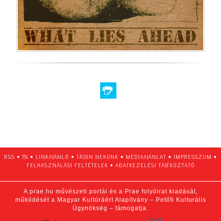
RSS
•
1%
•
LINKAJÁNLÓ
•
ÍRJON NEKÜNK
•
MÉDIAAJÁNLAT
•
IMPRESSZUM
•
FELHASZNÁLÁSI FELTÉTELEK
•
ADATKEZELÉSI TÁJÉKOZTATÓ
A prae.hu művészeti portál és a Prae folyóirat kiadását,
működését a Magyar Kultúráért Alapítvány – Petőfi Kulturális
Ügynökség – támogatja.