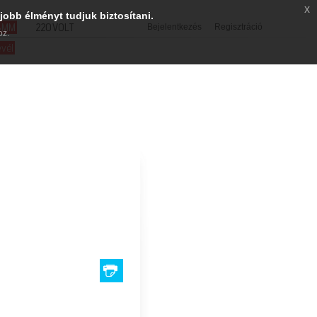
x
jobb élményt tudjuk biztosítani.
SMM
220VOLT
Bejelentkezés
Regisztráció
oz.
evél