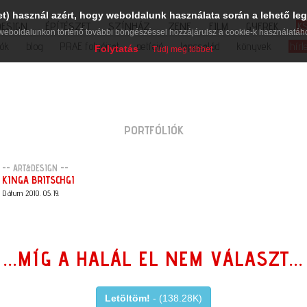
et) használ azért, hogy weboldalunk használata során a lehető leg
DESIGN
ÉPÍTÉSZET
SZÍNHÁZ
ZENE
FILM
GYEREK
K
weboldalunkon történő további böngészéssel hozzájárulsz a cookie-k használatáh
iók
blog
PRAE folyóirat
petíció
lapcsalád
könyvek
hírl
Folytatás
Tudj meg többet
PORTFÓLIÓK
-- ART&DESIGN --
KINGA BRITSCHGI
Dátum: 2010. 05. 19.
...MÍG A HALÁL EL NEM VÁLASZT...
Letöltöm!
- (138.28K)