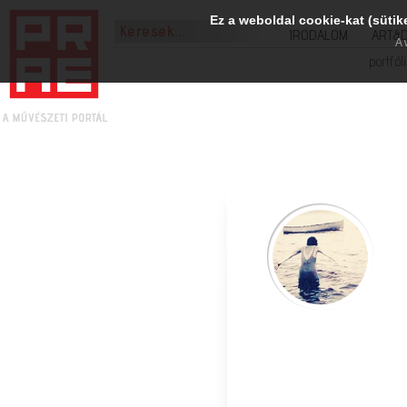
Ez a weboldal cookie-kat (sütik
IRODALOM
ART&
A 
portfól