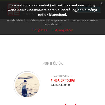
x
Ez a weboldal cookie-kat (sütiket) használ azért, hogy
PRAE.HU
×
TELEPÍTÉS
weboldalunk használata során a lehető legjobb élményt
Digital Evolution
Ingyenes - Google Play
tudjuk biztosítani.
A weboldalunkon történő további böngészéssel hozzájárulsz a cookie-k
használatához.
Folytatás
Tudj meg többet
PORTFÓLIÓK
-- ART&DESIGN --
KINGA BRITSCHGI
Dátum: 2010. 07. 18.