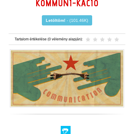
KOMMUNI-KÁCIÓ
Letöltöm!
- (101.46K)
Tartalom értékelése (0 vélemény alapján):