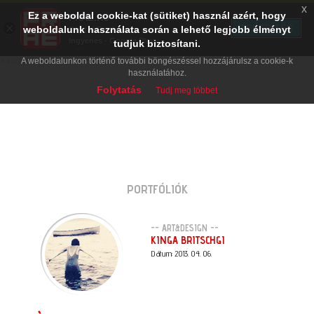
x
Ez a weboldal cookie-kat (sütiket) használ azért, hogy
PRAE.HU
×
TELEPÍTÉS
weboldalunk használata során a lehető legjobb élményt
Digital Evolution
Ingyenes - Google Play
tudjuk biztosítani.
A weboldalunkon történő további böngészéssel hozzájárulsz a cookie-k
használatához.
Folytatás
Tudj meg többet
PORTFÓLIÓK
-- ART&DESIGN --
KINGA BRITSCHGI
Dátum: 2013. 04. 06.