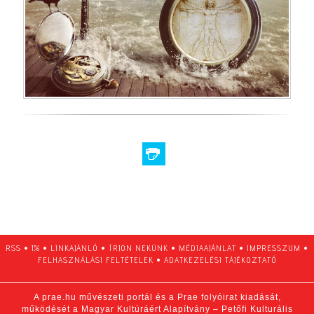
RSS
•
1%
•
LINKAJÁNLÓ
•
ÍRJON NEKÜNK
•
MÉDIAAJÁNLAT
•
IMPRESSZUM
•
FELHASZNÁLÁSI FELTÉTELEK
•
ADATKEZELÉSI TÁJÉKOZTATÓ
A prae.hu művészeti portál és a Prae folyóirat kiadását,
működését a Magyar Kultúráért Alapítvány – Petőfi Kulturális