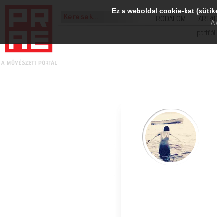
Ez a weboldal cookie-kat (sütik
IRODALOM
ART&
A 
portfól