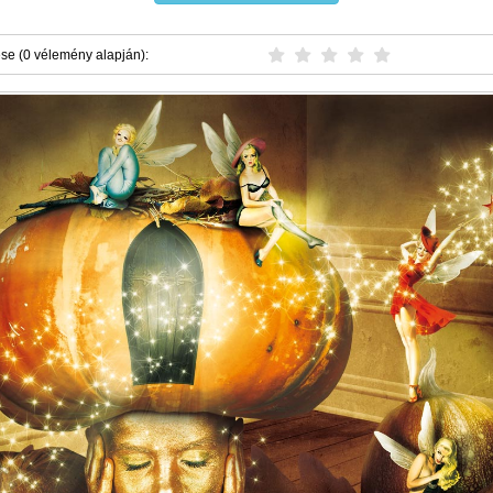
ése (0 vélemény alapján):