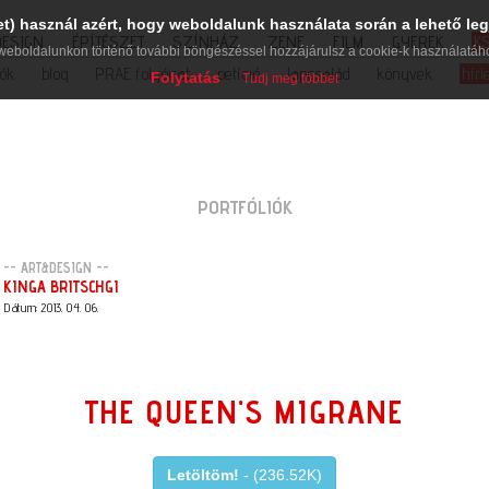
et) használ azért, hogy weboldalunk használata során a lehető leg
DESIGN
ÉPÍTÉSZET
SZÍNHÁZ
ZENE
FILM
GYEREK
K
weboldalunkon történő további böngészéssel hozzájárulsz a cookie-k használatáh
iók
blog
PRAE folyóirat
petíció
lapcsalád
könyvek
hírl
Folytatás
Tudj meg többet
PORTFÓLIÓK
-- ART&DESIGN --
KINGA BRITSCHGI
Dátum: 2013. 04. 06.
THE QUEEN'S MIGRANE
Letöltöm!
- (236.52K)