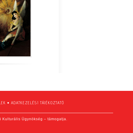
LEK
•
ADATKEZELÉSI TÁJÉKOZTATÓ
fi Kulturális Ügynökség – támogatja.