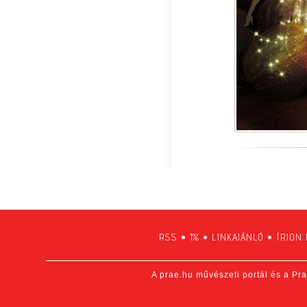
RSS
•
1%
•
LINKAJÁNLÓ
•
ÍRJON
A prae.hu művészeti portál és a Pra