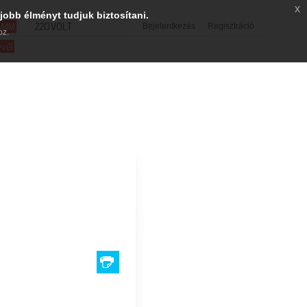
x
jobb élményt tudjuk biztosítani.
SMM
220VOLT
Bejelentkezés
Regisztráció
oz.
evél