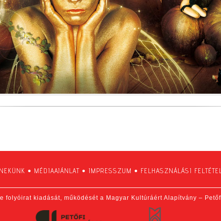
 NEKÜNK
•
MÉDIAAJÁNLAT
•
IMPRESSZUM
•
FELHASZNÁLÁSI FELTÉTE
e folyóirat kiadását, működését a Magyar Kultúráért Alapítvány – Pető