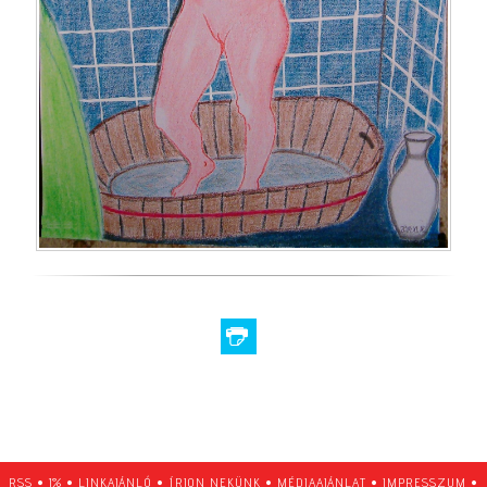
RSS
•
1%
•
LINKAJÁNLÓ
•
ÍRJON NEKÜNK
•
MÉDIAAJÁNLAT
•
IMPRESSZUM
•