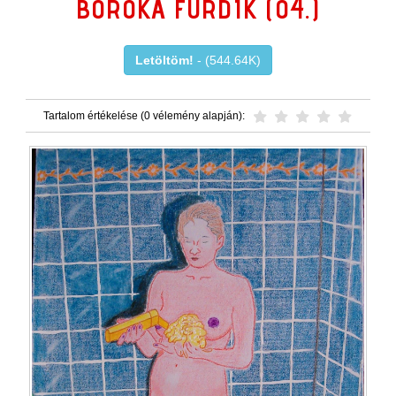
BORÓKA FÜRDIK (04.)
Letöltöm!
- (544.64K)
Tartalom értékelése (0 vélemény alapján):