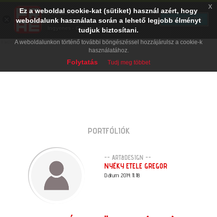
x
Ez a weboldal cookie-kat (sütiket) használ azért, hogy
PRAE.HU
×
TELEPÍTÉS
weboldalunk használata során a lehető legjobb élményt
Digital Evolution
Ingyenes - Google Play
tudjuk biztosítani.
A weboldalunkon történő további böngészéssel hozzájárulsz a cookie-k
használatához.
Folytatás
Tudj meg többet
PORTFÓLIÓK
-- ART&DESIGN --
NYÉKY ETELE GREGOR
Dátum: 2014. 11. 18.