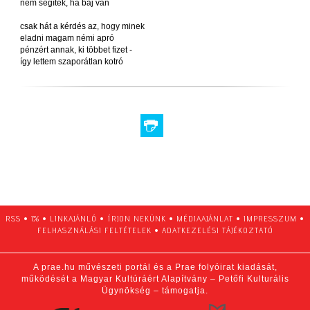
nem segítek, ha baj van
csak hát a kérdés az, hogy minek
eladni magam némi apró
pénzért annak, ki többet fizet -
így lettem szaporátlan kotró
RSS
•
1%
•
LINKAJÁNLÓ
•
ÍRJON NEKÜNK
•
MÉDIAAJÁNLAT
•
IMPRESSZUM
•
FELHASZNÁLÁSI FELTÉTELEK
•
ADATKEZELÉSI TÁJÉKOZTATÓ
A prae.hu művészeti portál és a Prae folyóirat kiadását,
működését a Magyar Kultúráért Alapítvány – Petőfi Kulturális
Ügynökség – támogatja.