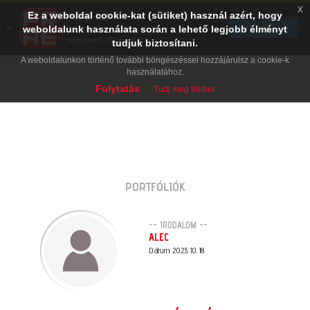
x
Ez a weboldal cookie-kat (sütiket) használ azért, hogy
PRAE.HU
×
TELEPÍTÉS
weboldalunk használata során a lehető legjobb élményt
Digital Evolution
Ingyenes - Google Play
tudjuk biztosítani.
A weboldalunkon történő további böngészéssel hozzájárulsz a cookie-k
használatához.
Folytatás
Tudj meg többet
PORTFÓLIÓK
-- IRODALOM --
ALEC
Dátum: 2023. 10. 18.