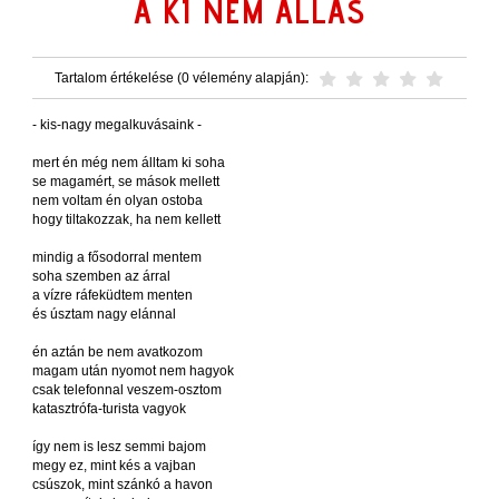
A KI NEM ÁLLÁS
Tartalom értékelése (0 vélemény alapján):
- kis-nagy megalkuvásaink -
mert én még nem álltam ki soha
se magamért, se mások mellett
nem voltam én olyan ostoba
hogy tiltakozzak, ha nem kellett
mindig a fősodorral mentem
soha szemben az árral
a vízre ráfeküdtem menten
és úsztam nagy elánnal
én aztán be nem avatkozom
magam után nyomot nem hagyok
csak telefonnal veszem-osztom
katasztrófa-turista vagyok
így nem is lesz semmi bajom
megy ez, mint kés a vajban
csúszok, mint szánkó a havon