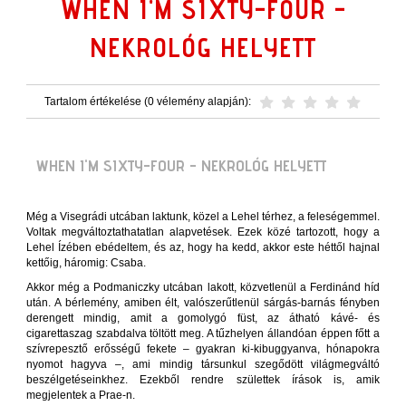
WHEN I'M SIXTY-FOUR -
NEKROLÓG HELYETT
Tartalom értékelése (0 vélemény alapján):
WHEN I'M SIXTY-FOUR -
NEKROLÓG HELYETT
Még a Visegrádi utcában laktunk, közel a Lehel térhez, a feleségemmel.
Voltak megváltoztathatatlan alapvetések. Ezek közé tartozott, hogy a
Lehel Ízében ebédeltem, és az, hogy ha kedd, akkor este héttől hajnal
kettőig, háromig: Csaba.
Akkor még a Podmaniczky utcában lakott, közvetlenül a Ferdinánd híd
után. A bérlemény, amiben élt, valószerűtlenül sárgás-barnás fényben
derengett mindig, amit a gomolygó füst, az átható kávé- és
cigarettaszag szabdalva töltött meg. A tűzhelyen állandóan éppen főtt a
szívrepesztő erősségű fekete – gyakran ki-kibuggyanva, hónapokra
nyomot hagyva –, ami mindig társunkul szegődött világmegváltó
beszélgetéseinkhez. Ezekből rendre születtek írások is, amik
megjelentek a Prae-n.