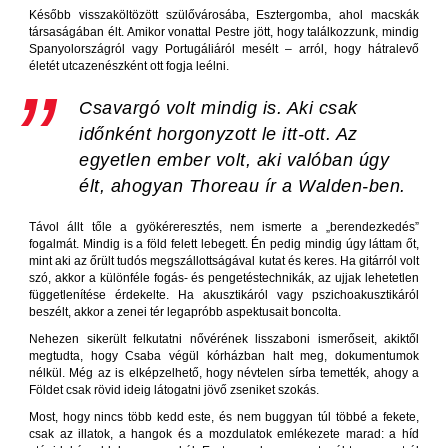
Később visszaköltözött szülővárosába, Esztergomba, ahol macskák
társaságában élt. Amikor vonattal Pestre jött, hogy találkozzunk, mindig
Spanyolországról vagy Portugáliáról mesélt – arról, hogy hátralevő
életét utcazenészként ott fogja leélni.
Csavargó volt mindig is. Aki csak
időnként horgonyzott le itt-ott. Az
egyetlen ember volt, aki valóban úgy
élt, ahogyan Thoreau ír a Walden-ben.
Távol állt tőle a gyökéreresztés, nem ismerte a „berendezkedés”
fogalmát. Mindig is a föld felett lebegett. Én pedig mindig úgy láttam őt,
mint aki az őrült tudós megszállottságával kutat és keres. Ha gitárról volt
szó, akkor a különféle fogás- és pengetéstechnikák, az ujjak lehetetlen
függetlenítése érdekelte. Ha akusztikáról vagy pszichoakusztikáról
beszélt, akkor a zenei tér legapróbb aspektusait boncolta.
Nehezen sikerült felkutatni nővérének lisszaboni ismerőseit, akiktől
megtudta, hogy Csaba végül kórházban halt meg, dokumentumok
nélkül. Még az is elképzelhető, hogy névtelen sírba temették, ahogy a
Földet csak rövid ideig látogatni jövő zseniket szokás.
Most, hogy nincs több kedd este, és nem buggyan túl többé a fekete,
csak az illatok, a hangok és a mozdulatok emlékezete marad: a híd