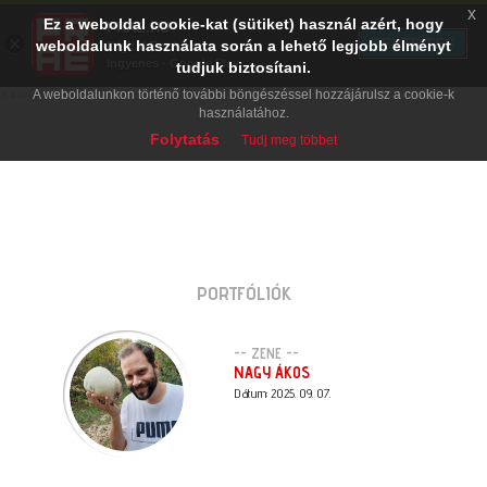
x
Ez a weboldal cookie-kat (sütiket) használ azért, hogy
PRAE.HU
×
TELEPÍTÉS
weboldalunk használata során a lehető legjobb élményt
Digital Evolution
Ingyenes - Google Play
tudjuk biztosítani.
A weboldalunkon történő további böngészéssel hozzájárulsz a cookie-k
használatához.
Folytatás
Tudj meg többet
PORTFÓLIÓK
-- ZENE --
NAGY ÁKOS
Dátum: 2025. 09. 07.