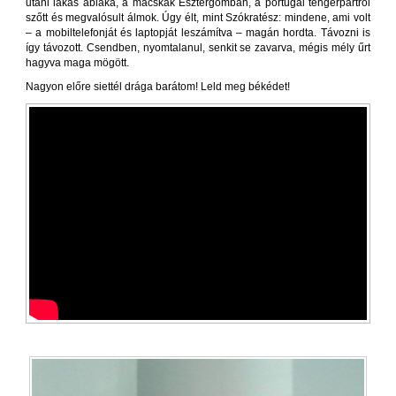
utáni lakás ablaka, a macskák Esztergomban, a portugál tengerpartról
szőtt és megvalósult álmok. Úgy élt, mint Szókratész: mindene, ami volt
– a mobiltelefonját és laptopját leszámítva – magán hordta. Távozni is
így távozott. Csendben, nyomtalanul, senkit se zavarva, mégis mély űrt
hagyva maga mögött.
Nagyon előre siettél drága barátom! Leld meg békédet!