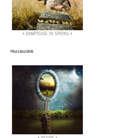
•
DOMPTEUSE IN SPRING
•
Hozzászólok
•
DESIRE
•