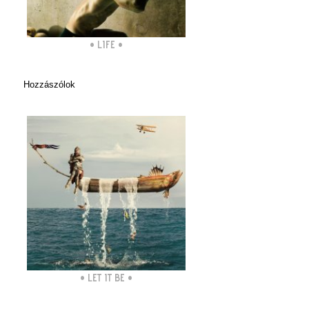
•
LIFE
•
Hozzászólok
•
LET IT BE
•