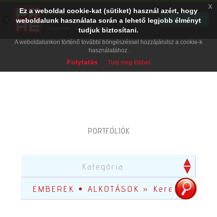
x
Ez a weboldal cookie-kat (sütiket) használ azért, hogy
PRAE.HU
×
TELEPÍTÉS
weboldalunk használata során a lehető legjobb élményt
Digital Evolution
Ingyenes - Google Play
tudjuk biztosítani.
A weboldalunkon történő további böngészéssel hozzájárulsz a cookie-k
használatához.
Folytatás
Tudj meg többet
PORTFÓLIÓK
Kategória