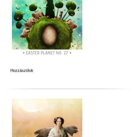
•
EASTER PLANET NO. 27
•
Hozzászólok