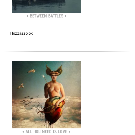
•
BETWEEN BATTLES
•
Hozzászólok
•
ALL YOU NEED IS LOVE
•