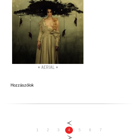
•
AERIAL
•
Hozzászólok
1
2
3
4
5
6
7