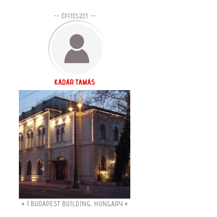
-- ÉPÍTÉSZET --
KÁDÁR TAMÁS
•
1 BUDAPEST BUILDING, HUNGARY
•