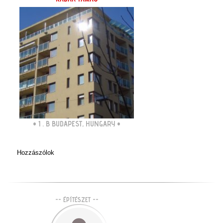
•
1 . B BUDAPEST, HUNGARY
•
Hozzászólok
-- ÉPÍTÉSZET --