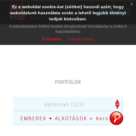
x
Ez a weboldal cookie-kat (sütiket) használ azért, hogy
PRAE.HU
×
TELEPÍTÉS
weboldalunk használata során a lehető legjobb élményt
Digital Evolution
Ingyenes - Google Play
tudjuk biztosítani.
A weboldalunkon történő további böngészéssel hozzájárulsz a cookie-k
használatához.
Folytatás
Tudj meg többet
PORTFÓLIÓK
építészet (323)