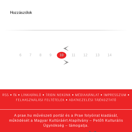
Hozzászólok
6
7
8
9
10
11
12
13
14
RSS
•
1%
•
LINKAJÁNLÓ
•
ÍRJON NEKÜNK
•
MÉDIAAJÁNLAT
•
IMPRESSZUM
•
FELHASZNÁLÁSI FELTÉTELEK
•
ADATKEZELÉSI TÁJÉKOZTATÓ
A prae.hu művészeti portál és a Prae folyóirat kiadását,
működését a Magyar Kultúráért Alapítvány – Petőfi Kulturális
Ügynökség – támogatja.