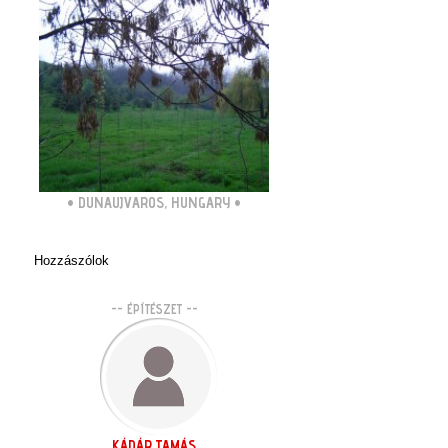
•
DUNAUJVAROS, HUNGARY
•
Hozzászólok
-- ÉPÍTÉSZET --
KÁDÁR TAMÁS