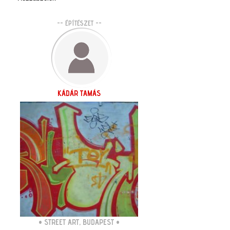
-- ÉPÍTÉSZET --
KÁDÁR TAMÁS
•
STREET ART, BUDAPEST
•