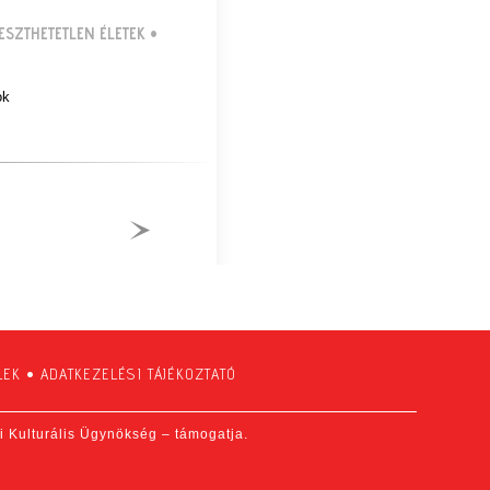
ESZTHETETLEN ÉLETEK
•
ok
LEK
•
ADATKEZELÉSI TÁJÉKOZTATÓ
fi Kulturális Ügynökség – támogatja.