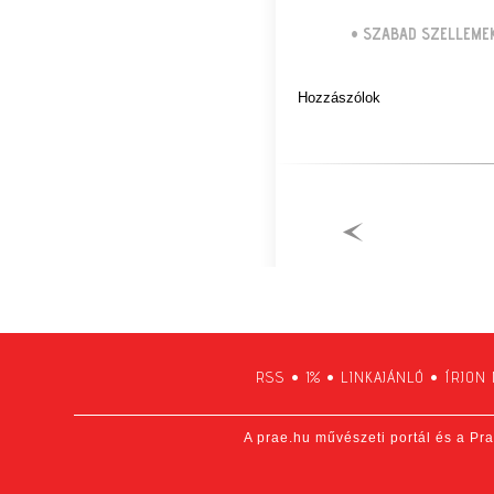
•
SZABAD SZELLEME
Hozzászólok
RSS
•
1%
•
LINKAJÁNLÓ
•
ÍRJON
A prae.hu művészeti portál és a Pra