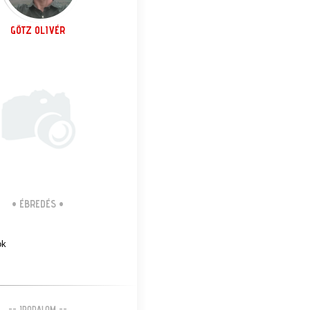
GÖTZ OLIVÉR
•
ÉBREDÉS
•
ok
-- IRODALOM --