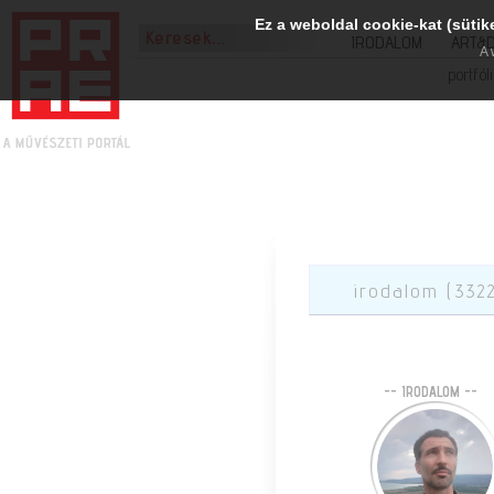
Ez a weboldal cookie-kat (sütik
IRODALOM
ART&
A 
portfól
irodalom (332
-- IRODALOM --