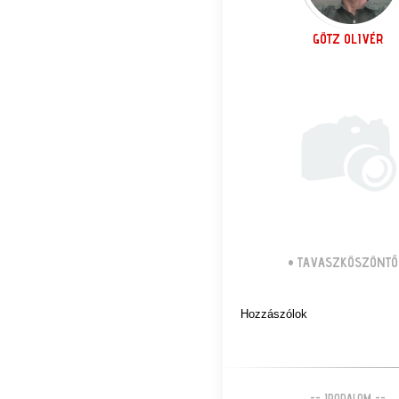
GÖTZ OLIVÉR
•
TAVASZKÖSZÖNTŐ
Hozzászólok
-- IRODALOM --