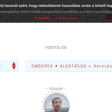
et) használ azért, hogy weboldalunk használata során a lehető leg
DESIGN
ÉPÍTÉSZET
SZÍNHÁZ
ZENE
FILM
GYEREK
K
weboldalunkon történő további böngészéssel hozzájárulsz a cookie-k használatáh
iók
blog
PRAE folyóirat
petíció
lapcsalád
könyvek
hírl
Folytatás
Tudj meg többet
PORTFÓLIÓK
2)
-- IRODALOM --