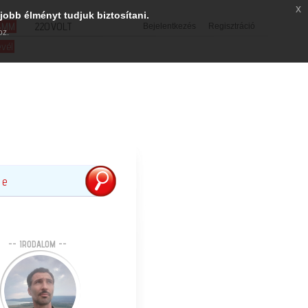
x
jobb élményt tudjuk biztosítani.
SMM
220VOLT
Bejelentkezés
Regisztráció
oz.
evél
-- IRODALOM --