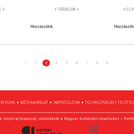
K
•
•
FÁJDALOM
•
•
ELV
Hozzászólok
Hozzászól
1
2
3
4
5
6
7
8
9
 NEKÜNK
•
MÉDIAAJÁNLAT
•
IMPRESSZUM
•
FELHASZNÁLÁSI FELTÉTE
e folyóirat kiadását, működését a Magyar Kultúráért Alapítvány – Pető