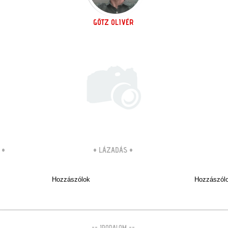
GÖTZ OLIVÉR
•
•
LÁZADÁS
•
Hozzászólok
Hozzászól
-- IRODALOM --