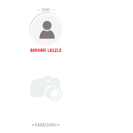
-- ZENE --
BORVÁRI LÁSZLÓ
•
KARÁCSONY
•