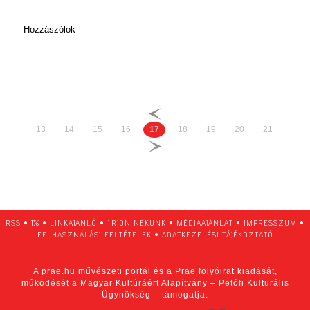
Hozzászólok
13
14
15
16
17
18
19
20
21
RSS
•
1%
•
LINKAJÁNLÓ
•
ÍRJON NEKÜNK
•
MÉDIAAJÁNLAT
•
IMPRESSZUM
•
FELHASZNÁLÁSI FELTÉTELEK
•
ADATKEZELÉSI TÁJÉKOZTATÓ
A prae.hu művészeti portál és a Prae folyóirat kiadását,
működését a Magyar Kultúráért Alapítvány – Petőfi Kulturális
Ügynökség – támogatja.