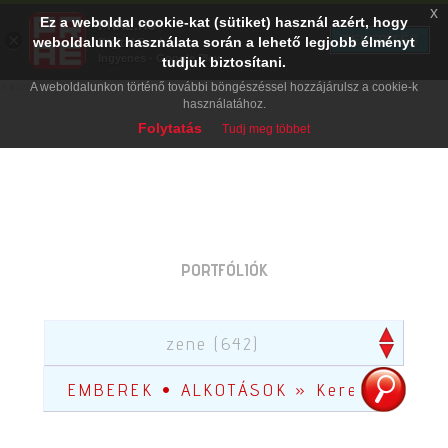
x
Ez a weboldal cookie-kat (sütiket) használ azért, hogy
PRAE.HU
×
TELEPÍTÉS
weboldalunk használata során a lehető legjobb élményt
Digital Evolution
Ingyenes - Google Play
tudjuk biztosítani.
A weboldalunkon történő további böngészéssel hozzájárulsz a cookie-k
használatához.
Folytatás
Tudj meg többet
PORTFÓLIÓK
zene (642)