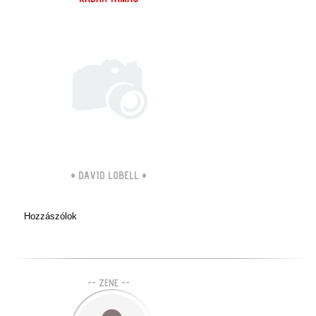
•
DAVID LOBELL
•
Hozzászólok
-- ZENE --