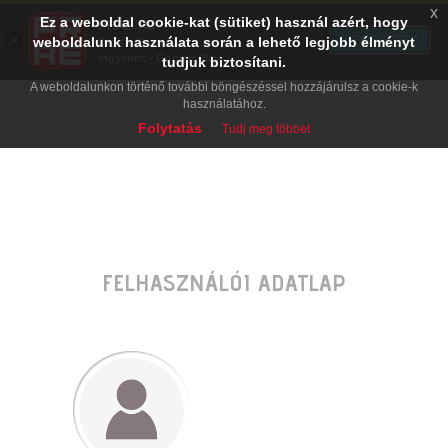
x
Ez a weboldal cookie-kat (sütiket) használ azért, hogy
PRAE.HU
×
TELEPÍTÉS
weboldalunk használata során a lehető legjobb élményt
Digital Evolution
Ingyenes - Google Play
tudjuk biztosítani.
A weboldalunkon történő további böngészéssel hozzájárulsz a cookie-k
használatához.
Folytatás
Tudj meg többet
FELHASZNÁLÓI ADATLAP