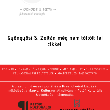
-- GYÖNGYÖSI S. ZOLTÁN --
felhasználói adatlapja
Gyöngyösi S. Zoltán még nem töltött fel
cikket.
RSS
•
1%
•
LINKAJÁNLÓ
•
ÍRJON NEKÜNK
•
MÉDIAAJÁNLAT
•
IMPRESSZUM
•
FELHASZNÁLÁSI FELTÉTELEK
•
ADATKEZELÉSI TÁJÉKOZTATÓ
A prae.hu művészeti portál és a Prae folyóirat kiadását,
működését a Magyar Kultúráért Alapítvány – Petőfi Kulturális
Ügynökség – támogatja.