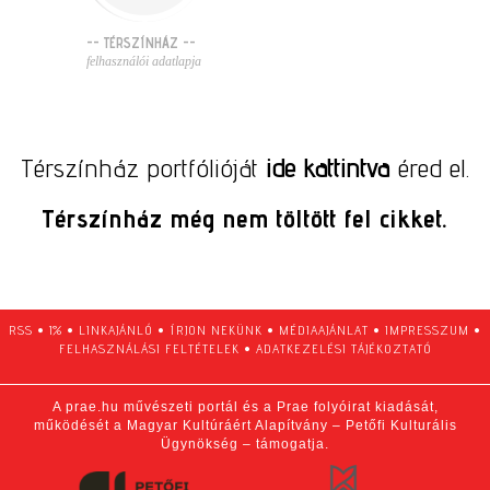
-- TÉRSZÍNHÁZ --
felhasználói adatlapja
Térszínház portfólióját
ide kattintva
éred el.
Térszínház még nem töltött fel cikket.
RSS
•
1%
•
LINKAJÁNLÓ
•
ÍRJON NEKÜNK
•
MÉDIAAJÁNLAT
•
IMPRESSZUM
•
FELHASZNÁLÁSI FELTÉTELEK
•
ADATKEZELÉSI TÁJÉKOZTATÓ
A prae.hu művészeti portál és a Prae folyóirat kiadását,
működését a Magyar Kultúráért Alapítvány – Petőfi Kulturális
Ügynökség – támogatja.