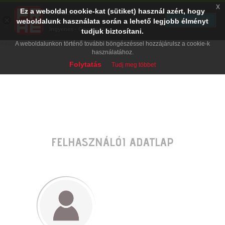
x
Ez a weboldal cookie-kat (sütiket) használ azért, hogy
PRAE.HU
×
TELEPÍTÉS
weboldalunk használata során a lehető legjobb élményt
Digital Evolution
Ingyenes - Google Play
tudjuk biztosítani.
A weboldalunkon történő további böngészéssel hozzájárulsz a cookie-k
használatához.
Folytatás
Tudj meg többet
FELHASZNÁLÓI ADATLAP