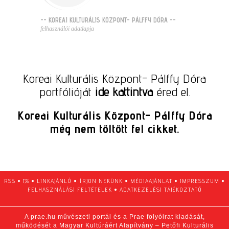
-- KOREAI KULTURÁLIS KÖZPONT- PÁLFFY DÓRA --
felhasználói adatlapja
Koreai Kulturális Központ- Pálffy Dóra
portfólióját
ide kattintva
éred el.
Koreai Kulturális Központ- Pálffy Dóra
még nem töltött fel cikket.
RSS
•
1%
•
LINKAJÁNLÓ
•
ÍRJON NEKÜNK
•
MÉDIAAJÁNLAT
•
IMPRESSZUM
•
FELHASZNÁLÁSI FELTÉTELEK
•
ADATKEZELÉSI TÁJÉKOZTATÓ
A prae.hu művészeti portál és a Prae folyóirat kiadását,
működését a Magyar Kultúráért Alapítvány – Petőfi Kulturális