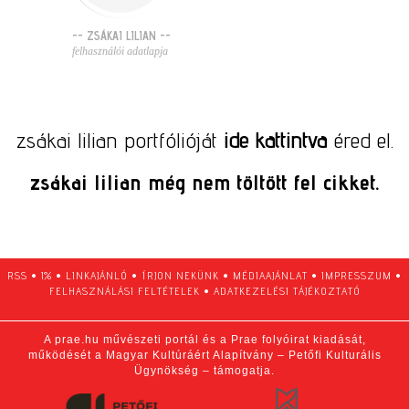
-- ZSÁKAI LILIAN --
felhasználói adatlapja
zsákai lilian portfólióját
ide kattintva
éred el.
zsákai lilian még nem töltött fel cikket.
RSS
•
1%
•
LINKAJÁNLÓ
•
ÍRJON NEKÜNK
•
MÉDIAAJÁNLAT
•
IMPRESSZUM
•
FELHASZNÁLÁSI FELTÉTELEK
•
ADATKEZELÉSI TÁJÉKOZTATÓ
A prae.hu művészeti portál és a Prae folyóirat kiadását,
működését a Magyar Kultúráért Alapítvány – Petőfi Kulturális
Ügynökség – támogatja.