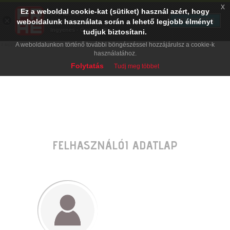
x
Ez a weboldal cookie-kat (sütiket) használ azért, hogy
PRAE.HU
×
TELEPÍTÉS
weboldalunk használata során a lehető legjobb élményt
Digital Evolution
Ingyenes - Google Play
tudjuk biztosítani.
A weboldalunkon történő további böngészéssel hozzájárulsz a cookie-k
használatához.
Folytatás
Tudj meg többet
FELHASZNÁLÓI ADATLAP