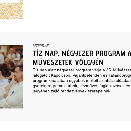
MTI/PRAE
TÍZ NAP, NÉGYEZER PROGRAM 
MŰVÉSZETEK VÖLGYÉN
Tíz nap alatt négyezer program várja a 35. Művészet
látogatóit Kapolcson, Vigántpetenden és Taliándörög
programkínálatban egyebek mellett színházi előadás
gyerekprogramok, túrák, kézműves foglalkozások és
jegyében zajló rendezvények szerepelnek.