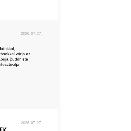
2026. 07. 27.
atokkal,
ásokkal várja az
puja Buddhista
fesztiválja
2026. 07. 27.
EK