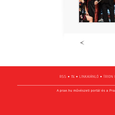
RSS
•
1%
•
LINKAJÁNLÓ
•
ÍRJON
A prae.hu művészeti portál és a Pra