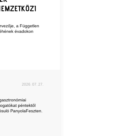
NEMZETKÖZI
rvezője, a Független
Céhének évadokon
2026. 07. 27.
gasztronómiai
gatókat péntektől
ósuló PanyolaFeszten.