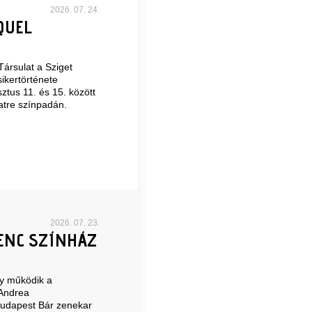
2026. 07. 24.
QUEL
Társulat a Sziget
sikertörténete
ztus 11. és 15. között
atre színpadán.
2026. 07. 23.
ENC SZÍNHÁZ
gy működik a
 Andrea
Budapest Bár zenekar