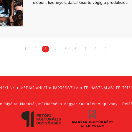
élőben, tizennyolc dallal kísérte végig a produkciót.
1
2
3
4
5
6
7
8
9
 NEKÜNK
•
MÉDIAAJÁNLAT
•
IMPRESSZUM
•
FELHASZNÁLÁSI FELTÉTE
e folyóirat kiadását, működését a Magyar Kultúráért Alapítvány – Pető