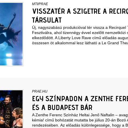
MTI/PRAE
VISSZATÉR A SZIGETRE A RECIR
TÁRSULAT
Új, nagyszabású produkcióval tér vissza a Recirquel 
Fesztiválra, ahol tizennégy évvel ezelőtt nemzetközi 
elkezdődött. A Liberty Love Rave című előadás augus
összesen öt alkalommal lesz látható a Le Grand The
PRAE.HU
EGY SZÍNPADON A ZENTHE FER
ÉS A BUDAPEST BÁR
A Zenthe Ferenc Színház Heltai Jenő Naftalin – ava
kémia! című bohózatát mutatta be július 20-án Bozó
rendezésében. Az előadás különlegessége, hogy a 