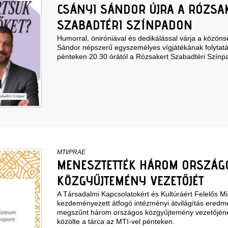
CSÁNYI SÁNDOR ÚJRA A RÓZSA
SZABADTÉRI SZÍNPADON
Humorral, öniróniával és dedikálással várja a közön
Sándor népszerű egyszemélyes vígjátékának folytatás
pénteken 20.30 órától a Rózsakert Szabadtéri Szín
MTI/PRAE
MENESZTETTÉK HÁROM ORSZÁG
KÖZGYŰJTEMÉNY VEZETŐJÉT
A Társadalmi Kapcsolatokért és Kultúráért Felelős Min
kezdeményezett átfogó intézményi átvilágítás ered
megszűnt három országos közgyűjtemény vezetőjén
közölte a tárca az MTI-vel pénteken.