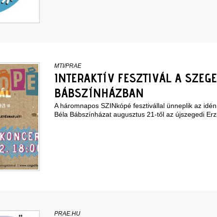
MTI/PRAE
INTERAKTÍV FESZTIVÁL A SZEGE
BÁBSZÍNHÁZBAN
A háromnapos SZINkópé fesztivállal ünneplik az idé
Béla Bábszínházat augusztus 21-től az újszegedi Erz
PRAE.HU