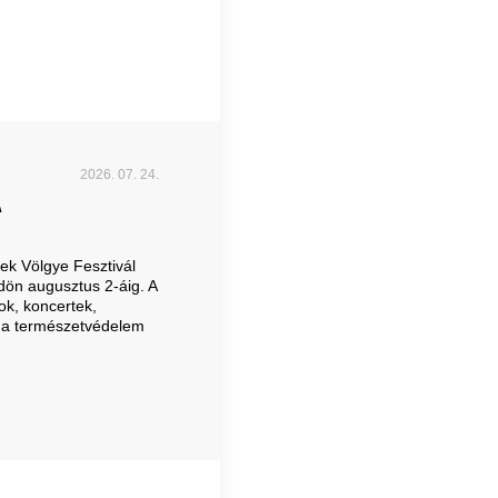
2026. 07. 24.
A
ek Völgye Fesztivál
dön augusztus 2-áig. A
ok, koncertek,
 a természetvédelem