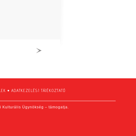
LEK
•
ADATKEZELÉSI TÁJÉKOZTATÓ
fi Kulturális Ügynökség – támogatja.