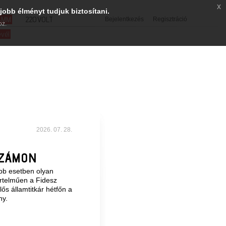
x
jobb élményt tudjuk biztosítani.
SMM
220VOLT
Bejelentkezés
Regisztráció
oz.
evél
2026. 07. 28.
SZÁMON
öbb esetben olyan
rtelműen a Fidesz
ős államtitkár hétfőn a
ny.