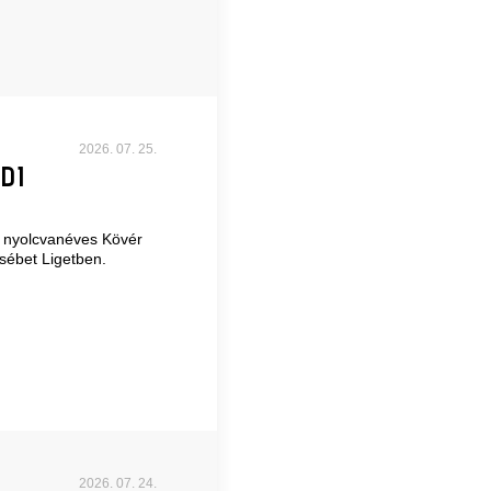
2026. 07. 25.
DI
n nyolcvanéves Kövér
sébet Ligetben.
2026. 07. 24.