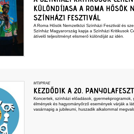
KÜLÖNDÍJASA A ROMA HŐSÖK 
SZÍNHÁZI FESZTIVÁL
A Roma Hősök Nemzetközi Színházi Fesztivál és sze
Színház Magyarország kapja a Színházi Kritikusok 
átívelő teljesítményt elismerő különdíját az idén.
MTI/PRAE
KEZDŐDIK A 20. PANYOLAFESZT
Koncertek, színházi előadások, gyermekprogramok, 
élmények és hagyományőrző események várják a láto
vasárnapig a jubileumi, huszadik alkalommal megval