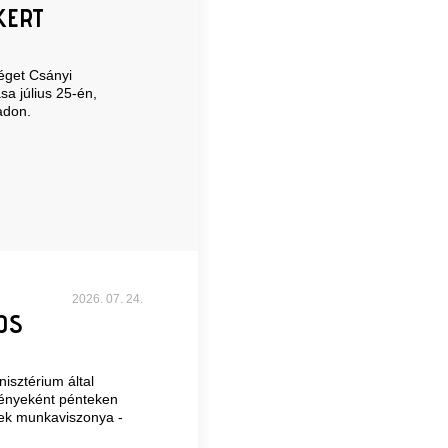
KERT
séget Csányi
a július 25-én,
padon.
2026. 07. 24.
OS
isztérium által
ményeként pénteken
ek munkaviszonya -