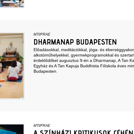
MTI/PRAE
DHARMANAP BUDAPESTEN
Előadásokkal, meditációkkal, jóga- és éberséggyakorl
alkotóműhelyekkel, gyermekprogramokkal és szertart
érdeklődőket augusztus 9-én a Dharmanap, A Tan Ka
Egyház és A Tan Kapuja Buddhista Főiskola éves mini
Budapesten.
MTI/PRAE
A SZÍNHÁZI KRITIKUSOK CÉHÉN