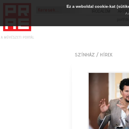
Ez a weboldal cookie-kat (sütik
IRODALOM
ART&
A 
portfól
SZÍNHÁZ
/ HÍREK