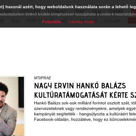
et) használ azért, hogy weboldalunk használata során a lehető leg
DESIGN
ÉPÍTÉSZET
SZÍNHÁZ
ZENE
FILM
GYEREK
K
weboldalunkon történő további böngészéssel hozzájárulsz a cookie-k használatáh
iók
blog
PRAE folyóirat
petíció
lapcsalád
könyvek
hírl
Folytatás
Tudj meg többet
MTI/PRAE
NAGY ERVIN HANKÓ BALÁZS
KULTÚRATÁMOGATÁSÁT KÉRTE 
Hankó Balázs sok-sok milliárd forintot osztott szét, t
szervezeteknek vagy rendezvényekre, amelyek egyé
kampányát segítették - hangsúlyozta a kultúráért felel
Facebook-oldalán, hozzátéve, hogy ez bűncselekmé