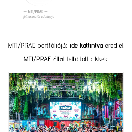
-- MTI/PRAE --
felhasználói adatlapja
MTI/PRAE portfólióját
ide kattintva
éred el.
MTI/PRAE által feltöltött cikkek: