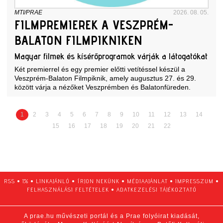
MTI/PRAE
2026. 08. 05.
FILMPREMIEREK A VESZPRÉM-
BALATON FILMPIKNIKEN
Magyar filmek és kísérőprogramok várják a látogatókat
Két premierrel és egy premier előtti vetítéssel készül a
Veszprém-Balaton Filmpiknik, amely augusztus 27. és 29.
között várja a nézőket Veszprémben és Balatonfüreden.
1
2
3
4
5
6
7
8
9
10
11
12
13
14
15
16
17
18
19
20
21
22
RSS
•
1%
•
LINKAJÁNLÓ
•
ÍRJON NEKÜNK
•
MÉDIAAJÁNLAT
•
IMPRESSZUM
•
FELHASZNÁLÁSI FELTÉTELEK
•
ADATKEZELÉSI TÁJÉKOZTATÓ
A prae.hu művészeti portál és a Prae folyóirat kiadását,