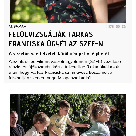
MTI/PRAE
2026. 08. 05.
FELÜLVIZSGÁLJÁK FARKAS
FRANCISKA ÜGYÉT AZ SZFE-N
A vezetőség a felvételi körülményeit világítja át
A Színház- és Filmművészeti Egyetemen (SZFE) vezetése
részletes tájékoztatást kért a felvételiztető oktatóktól azok
után, hogy Farkas Franciska színművész beszámolt a
felvételijén szerzett negatív tapasztalatairól.