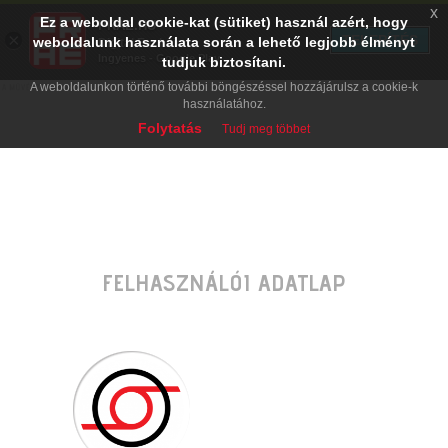
x
Ez a weboldal cookie-kat (sütiket) használ azért, hogy
PRAE.HU
×
TELEPÍTÉS
weboldalunk használata során a lehető legjobb élményt
Digital Evolution
Ingyenes - Google Play
tudjuk biztosítani.
A weboldalunkon történő további böngészéssel hozzájárulsz a cookie-k
használatához.
Folytatás
Tudj meg többet
FELHASZNÁLÓI ADATLAP