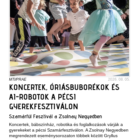
MTI/PRAE
2026. 08. 05.
KONCERTEK, ÓRIÁSBUBORÉKOK ÉS
AI-ROBOTOK A PÉCSI
GYEREKFESZTIVÁLON
Szamárfül Fesztivál a Zsolnay Negyedben
Koncertek, bábszínház, robotika és foglalkozások várják a
gyerekeket a pécsi Szamárfesztiválon. A Zsolnay Negyedben
megrendezett eseménysorozaton többek között Gryllus