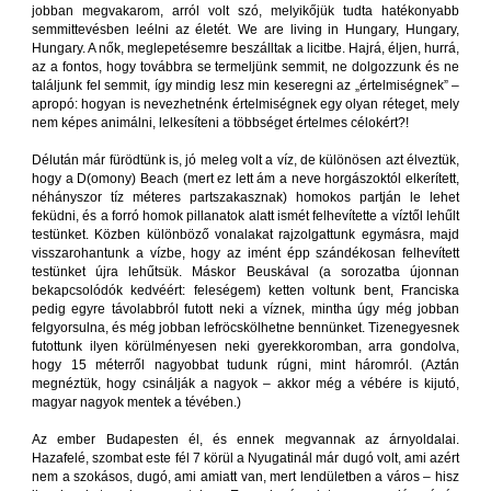
jobban megvakarom, arról volt szó, melyikőjük tudta hatékonyabb
semmittevésben leélni az életét. We are living in Hungary, Hungary,
Hungary. A nők, meglepetésemre beszálltak a licitbe. Hajrá, éljen, hurrá,
az a fontos, hogy továbbra se termeljünk semmit, ne dolgozzunk és ne
találjunk fel semmit, így mindig lesz min keseregni az „értelmiségnek” –
apropó: hogyan is nevezhetnénk értelmiségnek egy olyan réteget, mely
nem képes animálni, lelkesíteni a többséget értelmes célokért?!
Délután már fürödtünk is, jó meleg volt a víz, de különösen azt élveztük,
hogy a D(omony) Beach (mert ez lett ám a neve horgászoktól elkerített,
néhányszor tíz méteres partszakasznak) homokos partján le lehet
feküdni, és a forró homok pillanatok alatt ismét felhevítette a víztől lehűlt
testünket. Közben különböző vonalakat rajzolgattunk egymásra, majd
visszarohantunk a vízbe, hogy az imént épp szándékosan felhevített
testünket újra lehűtsük. Máskor Beuskával (a sorozatba újonnan
bekapcsolódók kedvéért: feleségem) ketten voltunk bent, Franciska
pedig egyre távolabbról futott neki a víznek, mintha úgy még jobban
felgyorsulna, és még jobban lefröcskölhetne bennünket. Tizenegyesnek
futottunk ilyen körülményesen neki gyerekkoromban, arra gondolva,
hogy 15 méterről nagyobbat tudunk rúgni, mint háromról. (Aztán
megnéztük, hogy csinálják a nagyok – akkor még a vébére is kijutó,
magyar nagyok mentek a tévében.)
Az ember Budapesten él, és ennek megvannak az árnyoldalai.
Hazafelé, szombat este fél 7 körül a Nyugatinál már dugó volt, ami azért
nem a szokásos, dugó, ami amiatt van, mert lendületben a város – hisz