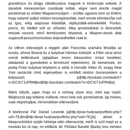
grandiózus és drága vállalkozásra magunk is kíváncsiak voltunk. A
darabok meseszerűen csodásak voltak, végre nem érezte magát
pondrónak az ember Magyarországon – ezúttal ugyanis nem az történt,
hogy valamit suttyó módon összegányoltak, mert ennek ellenkezője volt
az igaz, elég alaposan kitalálták, eljátszották-elénekelték. Pontos,
precíz, és életteli volt az előadás. Még gondolatokat is ébresztett,
melyek viszont, minő természetes folyamat, a Wagner-darab által
sugárzott pesszimizmusban teljesedhettek csak ki.
Az otthon édességét a reggeli után Franciska számára felváltja az
óvoda, ahova Beával és a kutyával hárman kísérjük: a Fillér utcai piros
ovinál kettéválunk (ajtajában bronz bikaszobor, óriási herékkel,
oktatandó a gyerekeket a természet rejtelmeire), ők bemennek, én
pedig Fickó kutyával folytatom a sétát. A Horváth Viktor Át, avagy New
York variációk című regényében is említett módon összeszedem a
kutyaszart. [a]http://youtube.com/watch?
v=iDCKi71vPRM[text]http://youtube.com/watch?v=iDCKi71vPRM[/a]
Máris látszik, ugye, hogy ez a szöveg olyan lesz, mint egy napló.
Méghozzá egy leltárral indítunk, nincs hely sok gondolatnak, így helyes,
csak végrehajtjuk, mit korábban elterveztünk.
A telefonnál Pál Dániel Levente [a]http://prae.hu/prae/portfolio.php?
uid=78,[text]http://prae.hu/prae/portfolio.php?uid=78,[/a] akivel a
kikapcsolódást nyújtó hétvége után eltervezzük, miről is szól majd ez a
munkás kis öt nap, mi előttünk áll. Például Bandié (Barta) lesz minden