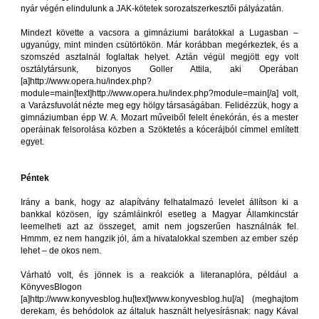
nyár végén elindulunk a JAK-kötetek sorozatszerkesztői pályázatán.
Mindezt követte a vacsora a gimnáziumi barátokkal a Lugasban –
ugyanúgy, mint minden csütörtökön. Már korábban megérkeztek, és a
szomszéd asztalnál foglaltak helyet. Aztán végül megjött egy volt
osztálytársunk, bizonyos Goller Attila, aki Operában
[a]http://www.opera.hu/index.php?
module=main[text]http://www.opera.hu/index.php?module=main[/a] volt,
a Varázsfuvolát nézte meg egy hölgy társaságában. Felidézzük, hogy a
gimnáziumban épp W. A. Mozart műveiből felelt énekórán, és a mester
operáinak felsorolása közben a Szöktetés a kócerájból címmel említett
egyet.
Péntek
Irány a bank, hogy az alapítvány felhatalmazó levelet állítson ki a
bankkal közösen, így számláinkról esetleg a Magyar Államkincstár
leemelheti azt az összeget, amit nem jogszerűen használnák fel.
Hmmm, ez nem hangzik jól, ám a hivatalokkal szemben az ember szép
lehet – de okos nem.
Várható volt, és jönnek is a reakciók a literanaplóra, például a
KönyvesBlogon
[a]http://www.konyvesblog.hu[text]www.konyvesblog.hu[/a] (meghajtom
derekam, és behódolok az általuk használt helyesírásnak: nagy Kával