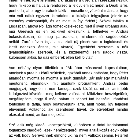
innen, ennek az étteremnek a kirakatszerű üvegfalán keresztül néztük,
hogy miképp is hajtja a rendőrség a felgyülemlett népet a Deák térre,
pont oda, ahol egy barátunk lakik – mesélte egyébként másnap, hogy
már volt náluk egyszer forradalom, a kukájuk felgyújtása jelezte az
esemény csúcspontját, és ez most is így történt.) Szóval találka a
Lugasban, ahova Pollágh tömegközlekedett, mert ő ilyen urbánus alak,
míg Gerevich és én biciklivel érkeztünk a tetthelyre – András
bukósisakosan, én meg parasztosan, mindennemű segédeszköz
nélkül. Zorró néven foglaltam asztalt (új pincér van a foglalásnál és
kicsit nehezen értette, mit akarok). Egyébként szeretem a nők
gyámolítójának szerepét, és a küzdelemtől sem riadok vissza,
különösen akkor, ha gaz emberek ellen kell folytatni.
Van néhány olyan ötletünk a JAK-tábor műsorával kapcsolatban,
amelyek a prae.hu körül születtek, igazából annak hatására, hogy Péter
állandóan nyomta és nyomta a saját dumáját. Bár már egy mailváltás
megtörtént, elmondjuk, mit ajánlunk programként, András pedig
megjegyzi, hogy ő mit nem támogat ezek közül, és mi az, amit jobb
kidolgozást követően meg kellene valósítani. Miközben beszélgetünk,
megállapítom, hogy ő még nálam is többet tud beszélni, ráadásul
fontosnak is tartja, hogy odafigyeljünk arra, amit mond. Így teljesen
elnyomjuk Pollághot, aki csendesen figyel, de egyébként mindig
okosakat mond, amikor megszólal.
Szó esik még kiadói koncepciókról, különösen a fiatal irodalommal
foglalkozó kiadókról, ezek nehézségeiről, mivel a találkozás egyik célja
az volt, hogy Gerevichnek elmondjuk: ha nem változik semmi, Péterrel