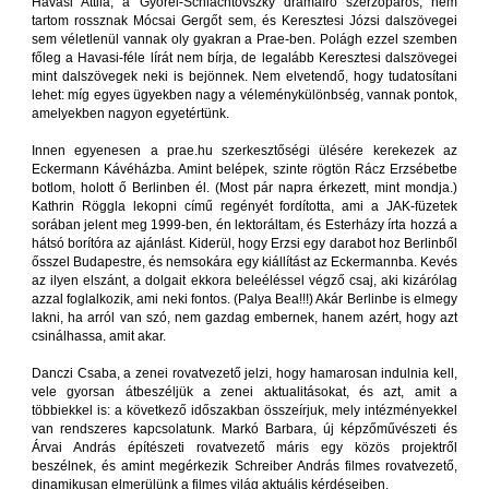
Havasi Attila, a Győrei-Schlachtovszky drámaíró szerzőpáros, nem
tartom rossznak Mócsai Gergőt sem, és Keresztesi Józsi dalszövegei
sem véletlenül vannak oly gyakran a Prae-ben. Polágh ezzel szemben
főleg a Havasi-féle lírát nem bírja, de legalább Keresztesi dalszövegei
mint dalszövegek neki is bejönnek. Nem elvetendő, hogy tudatosítani
lehet: míg egyes ügyekben nagy a véleménykülönbség, vannak pontok,
amelyekben nagyon egyetértünk.
Innen egyenesen a prae.hu szerkesztőségi ülésére kerekezek az
Eckermann Kávéházba. Amint belépek, szinte rögtön Rácz Erzsébetbe
botlom, holott ő Berlinben él. (Most pár napra érkezett, mint mondja.)
Kathrin Röggla lekopni című regényét fordította, ami a JAK-füzetek
sorában jelent meg 1999-ben, én lektoráltam, és Esterházy írta hozzá a
hátsó borítóra az ajánlást. Kiderül, hogy Erzsi egy darabot hoz Berlinből
ősszel Budapestre, és nemsokára egy kiállítást az Eckermannba. Kevés
az ilyen elszánt, a dolgait ekkora beleéléssel végző csaj, aki kizárólag
azzal foglalkozik, ami neki fontos. (Palya Bea!!!) Akár Berlinbe is elmegy
lakni, ha arról van szó, nem gazdag embernek, hanem azért, hogy azt
csinálhassa, amit akar.
Danczi Csaba, a zenei rovatvezető jelzi, hogy hamarosan indulnia kell,
vele gyorsan átbeszéljük a zenei aktualitásokat, és azt, amit a
többiekkel is: a következő időszakban összeírjuk, mely intézményekkel
van rendszeres kapcsolatunk. Markó Barbara, új képzőművészeti és
Árvai András építészeti rovatvezető máris egy közös projektről
beszélnek, és amint megérkezik Schreiber András filmes rovatvezető,
dinamikusan elmerülünk a filmes világ aktuális kérdéseiben.