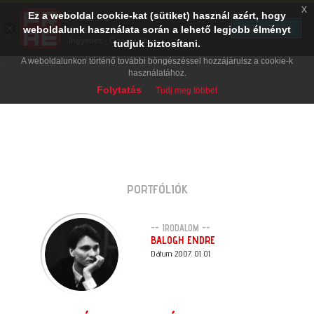
x
Ez a weboldal cookie-kat (sütiket) használ azért, hogy
PRAE.HU
×
TELEPÍTÉS
weboldalunk használata során a lehető legjobb élményt
Digital Evolution
Ingyenes - Google Play
tudjuk biztosítani.
A weboldalunkon történő további böngészéssel hozzájárulsz a cookie-k
használatához.
Folytatás
Tudj meg többet
PORTFÓLIÓK
-- IRODALOM --
BALOGH ENDRE
Dátum: 2007. 01. 01.