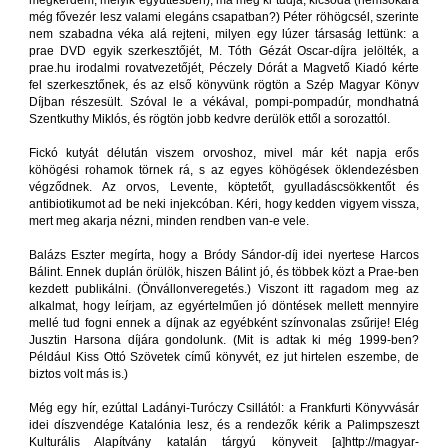
megkérdem, melyik együttesben), ma meg ki tudja, kicsoda (nemsokára
még fővezér lesz valami elegáns csapatban?) Péter röhögcsél, szerinte
nem szabadna véka alá rejteni, milyen egy lúzer társaság lettünk: a
prae DVD egyik szerkesztőjét, M. Tóth Gézát Oscar-díjra jelölték, a
prae.hu irodalmi rovatvezetőjét, Péczely Dórát a Magvető Kiadó kérte
fel szerkesztőnek, és az első könyvünk rögtön a Szép Magyar Könyv
Díjban részesült. Szóval le a vékával, pompi-pompadúr, mondhatná
Szentkuthy Miklós, és rögtön jobb kedvre derülök ettől a sorozattól.
Fickó kutyát délután viszem orvoshoz, mivel már két napja erős
köhögési rohamok törnek rá, s az egyes köhögések öklendezésben
végződnek. Az orvos, Levente, köptetőt, gyulladáscsökkentőt és
antibiotikumot ad be neki injekcóban. Kéri, hogy kedden vigyem vissza,
mert meg akarja nézni, minden rendben van-e vele.
Balázs Eszter megírta, hogy a Bródy Sándor-díj idei nyertese Harcos
Bálint. Ennek duplán örülök, hiszen Bálint jó, és többek közt a Prae-ben
kezdett publikálni. (Önvállonveregetés.) Viszont itt ragadom meg az
alkalmat, hogy leírjam, az egyértelműen jó döntések mellett mennyire
mellé tud fogni ennek a díjnak az egyébként színvonalas zsűrije! Elég
Jusztin Harsona díjára gondolunk. (Mit is adtak ki még 1999-ben?
Például Kiss Ottó Szövetek című könyvét, ez jut hirtelen eszembe, de
biztos volt más is.)
Még egy hír, ezúttal Ladányi-Turóczy Csillától: a Frankfurti Könyvvásár
idei díszvendége Katalónia lesz, és a rendezők kérik a Palimpszeszt
Kulturális Alapítvány katalán tárgyú könyveit [a]http://magyar-