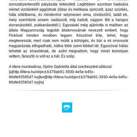
sorozatszerkesztői pályázata lelkesített. Legtöbben azonban hatására
német vizslánkért aggódnak (lábai és mellkasa spriccelt, azaz szürkés,
háta sötétbarna, és mindenhol selymesen sima, rövidszőrű, talált eb,
mely szerintünk sosem vadászott, míg hallott, nagyon félt a hangos
durranásoktól, pukkanásoktól.). Egyvalaki még ajánlotta is mailben az
általa Magyarország legjobb állatorvosának nevezett embert, hogy
Fickóval minden rendben legyen. Köszönet érte, lehet, hogy
megkeressük, mert csak nem múlik a köhögés, és bár a mi orvosunk
magyarázata elfogadható, hátha több szem többet lát. Egyszóval hálás
lehetek az olvasóknak, de azért megvallom, hogy mivel komolyan
vettem, fárasztó is volt ez a hét. És szép.
A litera munkatársa, Györe Gabriella által szerkesztett változat:
[a]http://litera.hu/object.b379ab91-3930-4e5e-b45c-
86dfe93585d7.ivy[text]http://litera.hu/object.b379ab91-3930-4e5e-b45c-
86dfe93585d7.ivy[/a]