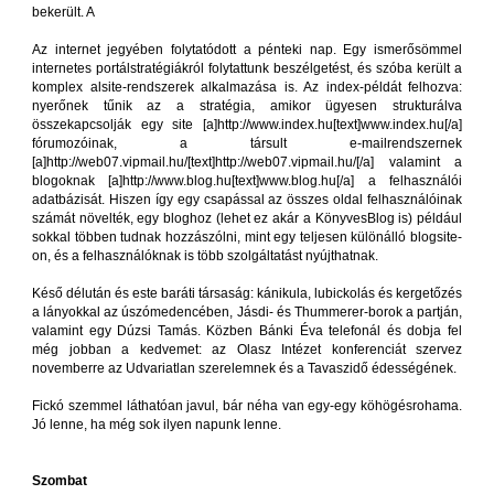
bekerült. A
Az internet jegyében folytatódott a pénteki nap. Egy ismerősömmel
internetes portálstratégiákról folytattunk beszélgetést, és szóba került a
komplex alsite-rendszerek alkalmazása is. Az index-példát felhozva:
nyerőnek tűnik az a stratégia, amikor ügyesen strukturálva
összekapcsolják egy site [a]http://www.index.hu[text]www.index.hu[/a]
fórumozóinak, a társult e-mailrendszernek
[a]http://web07.vipmail.hu/[text]http://web07.vipmail.hu/[/a] valamint a
blogoknak [a]http://www.blog.hu[text]www.blog.hu[/a] a felhasználói
adatbázisát. Hiszen így egy csapással az összes oldal felhasználóinak
számát növelték, egy bloghoz (lehet ez akár a KönyvesBlog is) például
sokkal többen tudnak hozzászólni, mint egy teljesen különálló blogsite-
on, és a felhasználóknak is több szolgáltatást nyújthatnak.
Késő délután és este baráti társaság: kánikula, lubickolás és kergetőzés
a lányokkal az úszómedencében, Jásdi- és Thummerer-borok a partján,
valamint egy Dúzsi Tamás. Közben Bánki Éva telefonál és dobja fel
még jobban a kedvemet: az Olasz Intézet konferenciát szervez
novemberre az Udvariatlan szerelemnek és a Tavaszidő édességének.
Fickó szemmel láthatóan javul, bár néha van egy-egy köhögésrohama.
Jó lenne, ha még sok ilyen napunk lenne.
Szombat