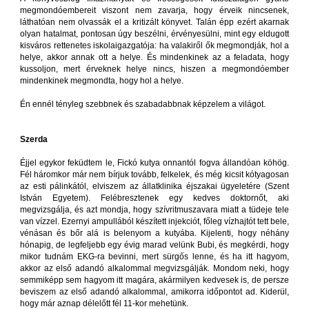
megmondóembereit viszont nem zavarja, hogy érveik nincsenek,
láthatóan nem olvassák el a kritizált könyvet. Talán épp ezért akarnak
olyan hatalmat, pontosan úgy beszélni, érvényesülni, mint egy eldugott
kisváros rettenetes iskolaigazgatója: ha valakiről ők megmondják, hol a
helye, akkor annak ott a helye. És mindenkinek az a feladata, hogy
kussoljon, mert érveknek helye nincs, hiszen a megmondóember
mindenkinek megmondta, hogy hol a helye.
Én ennél tényleg szebbnek és szabadabbnak képzelem a világot.
Szerda
Éjjel egykor feküdtem le, Fickó kutya onnantól fogva állandóan köhög.
Fél háromkor már nem bírjuk tovább, felkelek, és még kicsit kótyagosan
az esti pálinkától, elviszem az állatklinika éjszakai ügyeletére (Szent
István Egyetem). Felébresztenek egy kedves doktornőt, aki
megvizsgálja, és azt mondja, hogy szívritmuszavara miatt a tüdeje tele
van vízzel. Ezernyi ampullából készített injekciót, főleg vízhajtót tett bele,
vénásan és bőr alá is belenyom a kutyába. Kijelenti, hogy néhány
hónapig, de legfeljebb egy évig marad velünk Bubi, és megkérdi, hogy
mikor tudnám EKG-ra bevinni, mert sürgős lenne, és ha itt hagyom,
akkor az első adandó alkalommal megvizsgálják. Mondom neki, hogy
semmiképp sem hagyom itt magára, akármilyen kedvesek is, de persze
beviszem az első adandó alkalommal, amikorra időpontot ad. Kiderül,
hogy már aznap délelőtt fél 11-kor mehetünk.