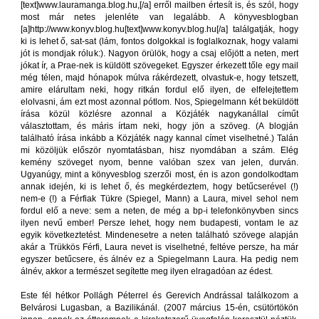
[text]www.lauramanga.blog.hu,[/a] erről mailben értesít is, és szól, hogy
most már netes jelenléte van legalább. A könyvesblogban
[a]http://www.konyv.blog.hu[text]www.konyv.blog.hu[/a] találgatják, hogy
ki is lehet ő, sat-sat (lám, fontos dolgokkal is foglalkoznak, hogy valami
jót is mondjak róluk:). Nagyon örülök, hogy a csaj előjött a neten, mert
jókat ír, a Prae-nek is küldött szövegeket. Egyszer érkezett tőle egy mail
még télen, majd hónapok múlva rákérdezett, olvastuk-e, hogy tetszett,
amire elárultam neki, hogy ritkán fordul elő ilyen, de elfelejtettem
elolvasni, ám ezt most azonnal pótlom. Nos, Spiegelmann két beküldött
írása közül közlésre azonnal a Közjáték nagykanállal címűt
választottam, és máris írtam neki, hogy jön a szöveg. (A blogján
található írása inkább a Közjáték nagy kannal címet viselhetné.) Talán
mi közöljük először nyomtatásban, hisz nyomdában a szám. Elég
kemény szöveget nyom, benne valóban szex van jelen, durván.
Ugyanúgy, mint a könyvesblog szerzői most, én is azon gondolkodtam
annak idején, ki is lehet ő, és megkérdeztem, hogy betűcserével (!)
nem-e (!) a Férfiak Tükre (Spiegel, Mann) a Laura, mivel sehol nem
fordul elő a neve: sem a neten, de még a bp-i telefonkönyvben sincs
ilyen nevű ember! Persze lehet, hogy nem budapesti, vontam le az
egyik következtetést. Mindenesetre a neten található szövege alapján
akár a Trükkös Férfi, Laura nevet is viselhetné, feltéve persze, ha már
egyszer betűcsere, és álnév ez a Spiegelmann Laura. Ha pedig nem
álnév, akkor a természet segítette meg ilyen elragadóan az édest.
Este fél hétkor Pollágh Péterrel és Gerevich Andrással találkozom a
Belvárosi Lugasban, a Bazilikánál. (2007 március 15-én, csütörtökön