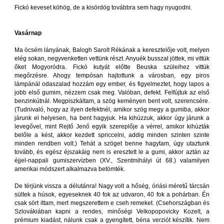
Fickó keveset köhög, de a kisördög továbbra sem hagy nyugodni.
Vasárnap
Ma öcsém lányának, Balogh Sarolt Rékának a keresztelője volt, melyen
elég sokan, negyvenketten vettünk részt. Anyuék busszal jöttek, mi vittük
őket Mogyoródra. Fickó kutyát előtte Beuska szüleihez vittük
megőrzésre. Ahogy tempósan hajtottunk a városban, egy piros
lámpánál odaszalad hozzám egy ember, és figyelmeztet, hogy lapos a
jobb első gumim, nézzem csak meg. Valóban, defekt. Felfújtuk az első
benzinkútnál. Megpiszkáltam, a szög keményen bent volt, szerencsére.
(Tudnivaló, hogy az ilyen defektnél, amikor szög megy a gumiba, akkor
járunk el helyesen, ha bent hagyjuk. Ha kihúzzuk, akkor úgy járunk a
levegővel, mint Rejtő Jenő egyik szereplője a vérrel, amikor kihúzták
belőle a kést, akkor kezdett spriccelni, addig minden szinten szinte
minden rendben volt.) Tehát a szöget benne hagytam, úgy utaztunk
tovább, és egész éjszakáig nem is eresztett le a gumi, akkor aztán az
éjjel-nappali gumiszervízben (XV., Szentmihályi út 68.) valamilyen
amerikai módszert alkalmazva betömték.
De térjünk vissza a délutánra! Nagy volt a hőség, óriási méretű tárcsán
sültek a húsok, egyeseknek 40 fok az udvaron, 40 fok a pohárban. Én
csak sört ittam, mert megszerettem e cseh remeket. (Csehországban és
Szlovákiában kapni a rendes, minőségi Velkopopovicky Kozelt, a
prémium kiadást, nálunk csak a gyengített, béna verziót készítik. Nem