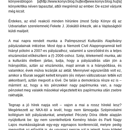
könyvesblogon [a]http://www.konyv.blog.hu[text]www.konyv.blog.hu[/a]
könyvkritika néven tapasztal, attól megrémül az ember. De ezzel várjunk
még kicsit.
Érdekes, az első reakció minden hírünkre (most Szép Könyv díj az
Udvariatlan szerelemnek) Fekete J. Jóskától érkezik, aki a Vajdaságból
küldi mailjeit.
A mai napra rendelt munka a Palimpszeszt Kulturális Alapítvány
pályázatainak intézése. Most épp a Nemzeti Civil Alapprogramnál kell
hiányt pótolni a 2007-es pályázathoz, valamint a szerződést és a teljes
elszámolást előkészíteni a (!) 2006-oshoz. Szép, lélekemelő munka, aki
a kulturális életben jártas, tudja, hogy a pályázatírás után jön a
hiánypótlás, aztán az elszámolás, majd annak is a hiánypótlása, és
valamikor, évek múlva lezárják az aktát. Mennyivel egyszerűbb volt ez,
amikor a főurak seggét kellett kinyalni (és milyen változatosan tették ezt
akkoriban!), aztán megvolt a lóvé. De talán a demokrácia része ez is –
mármint az, hogy a kis pénzekkel nagy papírmunka van, a nagy
pénzeket meg valakik másokkal végeztetett kis papírmunka után zsebre
rakhatják.
Tegnap a jó hírek napja volt – vajon a mai a rossz híreké lesz?
Megérkezett az NKA-tól a levél, hogy nem támogatja Szépirodalmi
kollégium két pályázatunkat, amelyeket Péczely Dóra ötlete alapján
nyújtottunk be: így nem szentelhetünk Kemény István és Parti Nagy
Lajos munkásságának egy-egy egynapos konferenciát, melyre pedig
megvoltak az előadók is, és ugyanez persze azt is jelenti, hogy kötetet