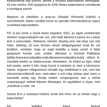
kiválasztanak egy szerzőt, akinek a munkáit alaposabban bemutatják.
65 ezer nézőre, 600 újságíróra és 1000 filmes szakemberre számítanak
a honlapjuk szerint.
Megírom és elküldöm a prae.hu Vállalati Hírlevelét (VálHír) a
szerzőinknek, ebben szedjük össze az operatív információkat az egyes
rovatokkal kapcsolatban.
Fél 11-kor ismét a Szent István Egyetem, EKG, az egyik szívbillentyű
időskori zsugorodásáról van szó, ami miatt átereszt a kamra és a pitvar
közt a szívecskéje, döbbenet, rémület, tényleg nem sok ideje van már
hátra, állítólag, 18 ezer forintos német állatgyógyszert írnak fel, azt
kiváltom, reméljük, hogy ez majd beállítja a kutya szívét. A többi
gyógyszer humán szer, ezeket útközben a Köröndi Patikában
[a]http://www.korondipatika.hu[text]www.korondipatika.hu[/a] váltom ki.
Hazafelé telefon az állatorvosnak, elmesélem, mi történt az éjjel, miket
kell szedni, amire ő kéri, hogy hozzá is menjünk el, mert a háromszor
három, negyven milligrammos vízhajtó egy elefántnak is sok, nem kell
vérnyomáscsökkentő sem, mert akkor a szív még jobban akar verni, a
harmadik pedig egy ősrégi emberi szívgyógyszer, ami a német
szupergyogyó mellett teljesen fölösleges, és egyébként is olyan, mint
„halottnak a csók”, etc.
Szóval itt is a szokásos história: kinek kell hinni, ha az ember vagy a
kutya beteg?
Fél kettőkor Palya Beával