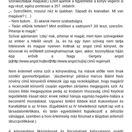
szórakoztatják magukat.) Ezért ajánlok a figyelmébe a könyv végéről is
egy részt, egész pontosan a 357. oldalról:
„– Szerzőkém, rosszul néz ki újabban. Sápadt és kialvatlan. Mi van
magával? (…)
– Nem tudom… El akarok menni szabadságra.
– Talán eltűnik hirtelen? Mint erdőben a vadnyom? Jól teszi, szerzőm.
Pihenje ki magát.”
Szóval ajánlanám ’czky’-nak, pihenje ki magát, mert ilyen szövegekkel
az ember a hitelét veszti. Ja, és ha egy ilyen szöveg nem tartja
hitelesnek és magyar nyelven írottnak az angst című könyvet, de
kínosnak és erőltetett szöveghalmaznak igen, akkor, bizonyításai híján
épp erősíti a Nagy Gergely angst
[a]http://www.angst.hu[text]http://www.angst.hu[/a] című regényét.
Nem érdemelt volna szót a könyvesblog, ha mások előtte nem írnak
szintén gyomorforgatóan. ’Jászberényi’ például Harcos Bálint Naív
növény című könyvéről értekezik úgy egy reckókájában, hogy magáról
a recenzeált könyvről csupán egyetlen zárójeles megjegyzés szól. Az
összes többi megjegyzése pedig az Irodalom Visszavág című folyóirat
legsötétebb írásait idézi: érvek nélkül hányja egymás hegyére-hátára a
becsmérlő mondatokat. Ugyanez történt többek közt Kukorellyvel és
Karafiáthtal is az IV-ben. (Egyébként az IV hihetetlenül nyitott lap volt a
társadalomkritikára, és talán egyedüliként foglalkozott a délszláv
válsággal, szemben a honi értelmiség más fórumait e tárgyban jellemző
struccpolitikával.)
A könyvesblog fikázmányait és fröcsögéseit futószalagon gyártó