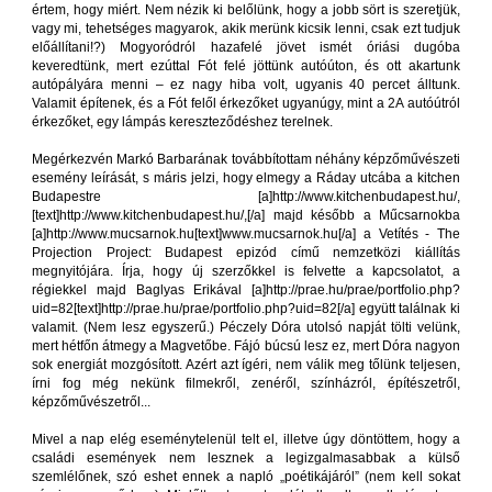
értem, hogy miért. Nem nézik ki belőlünk, hogy a jobb sört is szeretjük,
vagy mi, tehetséges magyarok, akik merünk kicsik lenni, csak ezt tudjuk
előállítani!?) Mogyoródról hazafelé jövet ismét óriási dugóba
keveredtünk, mert ezúttal Fót felé jöttünk autóúton, és ott akartunk
autópályára menni – ez nagy hiba volt, ugyanis 40 percet álltunk.
Valamit építenek, és a Fót felől érkezőket ugyanúgy, mint a 2A autóútról
érkezőket, egy lámpás kereszteződéshez terelnek.
Megérkezvén Markó Barbarának továbbítottam néhány képzőművészeti
esemény leírását, s máris jelzi, hogy elmegy a Ráday utcába a kitchen
Budapestre [a]http://www.kitchenbudapest.hu/,
[text]http://www.kitchenbudapest.hu/,[/a] majd később a Műcsarnokba
[a]http://www.mucsarnok.hu[text]www.mucsarnok.hu[/a] a Vetítés - The
Projection Project: Budapest epizód című nemzetközi kiállítás
megnyitójára. Írja, hogy új szerzőkkel is felvette a kapcsolatot, a
régiekkel majd Baglyas Erikával [a]http://prae.hu/prae/portfolio.php?
uid=82[text]http://prae.hu/prae/portfolio.php?uid=82[/a] együtt találnak ki
valamit. (Nem lesz egyszerű.) Péczely Dóra utolsó napját tölti velünk,
mert hétfőn átmegy a Magvetőbe. Fájó búcsú lesz ez, mert Dóra nagyon
sok energiát mozgósított. Azért azt ígéri, nem válik meg tőlünk teljesen,
írni fog még nekünk filmekről, zenéről, színházról, építészetről,
képzőművészetről...
Mivel a nap elég eseménytelenül telt el, illetve úgy döntöttem, hogy a
családi események nem lesznek a legizgalmasabbak a külső
szemlélőnek, szó eshet ennek a napló „poétikájáról” (nem kell sokat