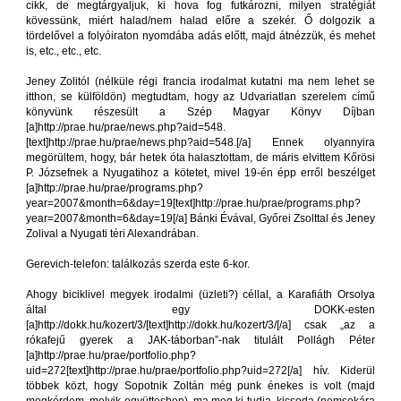
cikk, de megtárgyaljuk, ki hova fog futkározni, milyen stratégiát
kövessünk, miért halad/nem halad előre a szekér. Ő dolgozik a
tördelővel a folyóiraton nyomdába adás előtt, majd átnézzük, és mehet
is, etc., etc., etc.
Jeney Zolitól (nélküle régi francia irodalmat kutatni ma nem lehet se
itthon, se külföldön) megtudtam, hogy az Udvariatlan szerelem című
könyvünk részesült a Szép Magyar Könyv Díjban
[a]http://prae.hu/prae/news.php?aid=548.
[text]http://prae.hu/prae/news.php?aid=548.[/a] Ennek olyannyira
megörültem, hogy, bár hetek óta halasztottam, de máris elvittem Kőrösi
P. Józsefnek a Nyugatihoz a kötetet, mivel 19-én épp erről beszélget
[a]http://prae.hu/prae/programs.php?
year=2007&month=6&day=19[text]http://prae.hu/prae/programs.php?
year=2007&month=6&day=19[/a] Bánki Évával, Győrei Zsolttal és Jeney
Zolival a Nyugati téri Alexandrában.
Gerevich-telefon: találkozás szerda este 6-kor.
Ahogy biciklivel megyek irodalmi (üzleti?) céllal, a Karafiáth Orsolya
által egy DOKK-esten
[a]http://dokk.hu/kozert/3/[text]http://dokk.hu/kozert/3/[/a] csak „az a
rókafejű gyerek a JAK-táborban”-nak titulált Pollágh Péter
[a]http://prae.hu/prae/portfolio.php?
uid=272[text]http://prae.hu/prae/portfolio.php?uid=272[/a] hív. Kiderül
többek közt, hogy Sopotnik Zoltán még punk énekes is volt (majd