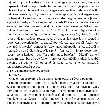
[/a] akkor pl. a következő mondatot kifogásolja, mondván, hogy „a
napközik fülledt világát idézte fel bennem a könyv”: „A járdán és az
úttesten kiégett teherautóroncs, a gyerekek azokban játszanak” – 86.
old. A könyvesblog ’czky’ nevű szerzője kifogásolja, hogy itt egyeztetési
problémákról van szó, holott szerintem lehet egy teherautó a járdán,
egy másik pedig az úttesten, és akkor máris tökéletes a mondat, csak el
kellene képzelni valami mást is, mint ami eleve a fejben van
automatizmusként – részben erről szól az irodalom. Ugyanennél a
mondatnál viszont még az is lényeges, hogy ez a regény fikcióján belül
is egy idézett szöveg része, azaz olyan, amit eltávolított a szerző a
regénytest egyértelműen a szerzőhöz köthető szövegétől. Aztán van
egy másik „nyelvi” gondja is ’czky’-nak, mégpedig a tegezésből a
magázásba való átváltásé: „Mit iszol? – Ami te. (…) Én rendesen nem
iszom, de a kedvéért egy Margarita most belefér.” – 66.old”. Le kell
szögezni azonban, hogy ’czky’ hamiskártyás módjára idéz. Igazából
ugyanis ez egy pincér és a főhős közti, a dél-amerikai mezekről
folytatott párbeszéd vége:
„– Peru mindig is különleges volt.
– Mit iszol?
– Amit te – válaszolom. Jóban akarok lenni ezzel a fiúval a pultban.
– Én rendesen nem iszom, de a kedvéért most egy Margarita belefér.”
Sokkal rosszabb még ennél is, hogy ’czky’ nem tud olvasni, vagy
egyszerűen nem olvassa el a könyvet, amelyet megreckózni igyekezett.
Ugyanis a regényen belül a pincér a főhőst hol tegezi, hol pediglen
magázza, ez az úzusa, szokása, így szereti, mert így változatosabb. (A
pincérekkel egyébként is előfordul, hogy foglalkozásuk során ilyesmivel