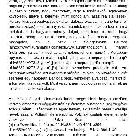
várni, egyszerű lesz). Mielőtt ezt a netnaplót elkezdtem, elhatároztam,
hogy milyen keretek közt maradok: csak olyat írok le, amiről akár utólag
is igazolni tudom, hogy megtörtént, vagy a történtekből egyenesen
következik, illetve a történtek miatt gondoltam, azaz realista leszek.
Persze, kicsit válogatva, szelektálva (dűlőszelektálva, mint a jó terroire-
borokat szokás), mert bizonyos szempontok mentén csoportosítottam a
leírtakat. Ki is hagytam néhány dolgot, nem írtam pl. arról, hogy
takarítok, pedig fontosnak tartom, hogy takarítok, mosok, teregetek,
mosogatok, és a szex is Spiegelmann Laurára
[a]http://www.lauramanga.com[text]www.lauramanga.com[/a] maradt
(neki épp ma van a névnapja, remélem, jól érzi magát)… Korábban
ugyanis a Teraszon írtam naplót [a]http://prae.hu/prae/portfolio.php?
uid=62&fid=2731&type=1,[text]http://prae.hu/prae/portfolio.php?
uid=62&fid=2731&type=1,[/a] az is személyes produkció volt. Ám
akkoriban kizárólag azt akartam kipróbálni, milyen, ha kizárólag fikciót
szerepel egy naplóban. Bár oda beszüremkedett a valóság, mert ott pl.
a lomtalanítás igazi volt. Most viszont nem tudok olyasmiről, aminek ne
lett volna hivatkozási alapja.
A poétika után azt is fontosnak tartom megemlíteni, hogy alapvetően
kedves emberek is végigkísérték az életemet a netnapló segítségével
ezen a héten. Elsősorban az egyik társam, aki szintén néma h-val írja
nevét, azaz a Pollágh, de mások is. Volt, aki családi életemet látta
veszélyben a Palya Beáról írottak miatt
[a]http://www.litera.hu/object.51d4a88d-1c40-4991-a396-
d1cc652a920d.ivy,[text]http://www.litera.hu/object.51d4a88d-1c40-
4991-a396-d1cc652a920d.ivy,[/a] másokat a JAK-kötetek