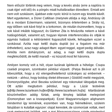
Nem először történik meg velem, hogy a kevés alvás (erre a naplóra is
csak éjjel volt idő) és a pörgés miatt hullafáradtan ébredtem. Emiatt ami
nem volt szokásom, újabban este nyolc körül is iszom egy kisebb kávét.
Mert egyetemen, a Dürer Caféban (melynek utódja a régi, Andrássy úti
és a mostani Eckermann, valamint, bizonyos értelemben a Sirály is),
egy időben sok kávé folyt le a torkomon, de miután észrevettem, hogy a
sok kávé inkább bágyaszt, és Gärtner Zita is felvázolta nekem a kávé
hatásgörbéjét, valamint azt, hogyan lépnek interferenciába és oltják ki
egymás hatását a kétóránként fogyasztott kávék, felhagytam ezzel a
szokással. Azóta napi kettő dupla duplát (ez a fogalom ma már
érthetetlen), azaz nagy adagot ittam: egyet reggel, egyet pedig délután.
Amióta nem dohányzom, az adag, a napi kettő dupla dupla
megfeleződött, de kettő maradt – ez kúszott most fel háromra.
Amilyen komoly volt a hét, olyan lazának ígérkezik a hétvége. Csupa
családi program, szombaton például vízparti. (Palya Beával azt is jól
kibeszéltük, hogy a víz elengedhetetlenül szükséges az embernek –
nekünk – ahhoz, hogy boldog életet élhessen.) Gödöllő mellé megyünk,
Domonyvölgybe, ahol Beuska szüleivel egy rokonukat látogatjuk meg.
Ott aztán megtudom például, hogy a Lázár testvérek
[a]http://www.lazarteam.hu[text]http://www.lazarteam.hu[/a] kitartásának
köszönhetően addig fúrtak, amíg tényleg találtak melegvizet
(Domonyban van a lovasparkjuk). Ezzel Magyarországon alighanem
mindenhol így lennének, eszemben van, hogy Németkéren, szüleim
falujában is kutattak egyszer: olajat kerestek, de szomorúak voltak, mert
csak melegvizet találtak, ami a mai Magyarországon szinte mindenhol