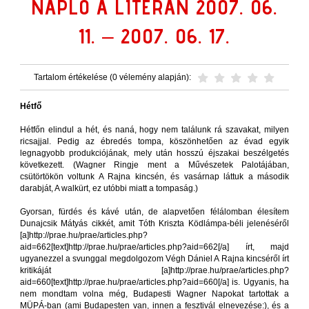
NAPLÓ A LITERÁN 2007. 06.
11. – 2007. 06. 17.
Tartalom értékelése (0 vélemény alapján):
Hétfő
Hétfőn elindul a hét, és naná, hogy nem találunk rá szavakat, milyen
ricsajjal. Pedig az ébredés tompa, köszönhetően az évad egyik
legnagyobb produkciójának, mely után hosszú éjszakai beszélgetés
következett. (Wagner Ringje ment a Művészetek Palotájában,
csütörtökön voltunk A Rajna kincsén, és vasárnap láttuk a második
darabját, A walkürt, ez utóbbi miatt a tompaság.)
Gyorsan, fürdés és kávé után, de alapvetően félálomban élesítem
Dunajcsik Mátyás cikkét, amit Tóth Kriszta Ködlámpa-béli jelenéséről
[a]http://prae.hu/prae/articles.php?
aid=662[text]http://prae.hu/prae/articles.php?aid=662[/a] írt, majd
ugyanezzel a svunggal megdolgozom Végh Dániel A Rajna kincséről írt
kritikáját [a]http://prae.hu/prae/articles.php?
aid=660[text]http://prae.hu/prae/articles.php?aid=660[/a] is. Ugyanis, ha
nem mondtam volna még, Budapesti Wagner Napokat tartottak a
MÜPÁ-ban (ami Budapesten van, innen a fesztivál elnevezése:), és a