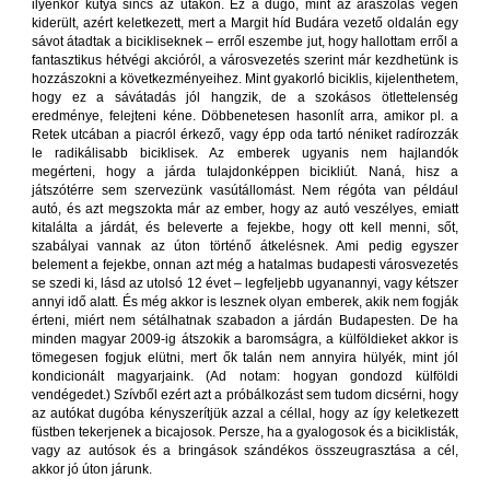
ilyenkor kutya sincs az utakon. Ez a dugó, mint az araszolás végén
kiderült, azért keletkezett, mert a Margit híd Budára vezető oldalán egy
sávot átadtak a bicikliseknek – erről eszembe jut, hogy hallottam erről a
fantasztikus hétvégi akcióról, a városvezetés szerint már kezdhetünk is
hozzászokni a következményeihez. Mint gyakorló biciklis, kijelenthetem,
hogy ez a sávátadás jól hangzik, de a szokásos ötlettelenség
eredménye, felejteni kéne. Döbbenetesen hasonlít arra, amikor pl. a
Retek utcában a piacról érkező, vagy épp oda tartó néniket radírozzák
le radikálisabb biciklisek. Az emberek ugyanis nem hajlandók
megérteni, hogy a járda tulajdonképpen bicikliút. Naná, hisz a
játszótérre sem szervezünk vasútállomást. Nem régóta van például
autó, és azt megszokta már az ember, hogy az autó veszélyes, emiatt
kitalálta a járdát, és beleverte a fejekbe, hogy ott kell menni, sőt,
szabályai vannak az úton történő átkelésnek. Ami pedig egyszer
belement a fejekbe, onnan azt még a hatalmas budapesti városvezetés
se szedi ki, lásd az utolsó 12 évet – legfeljebb ugyanannyi, vagy kétszer
annyi idő alatt. És még akkor is lesznek olyan emberek, akik nem fogják
érteni, miért nem sétálhatnak szabadon a járdán Budapesten. De ha
minden magyar 2009-ig átszokik a baromságra, a külföldieket akkor is
tömegesen fogjuk elütni, mert ők talán nem annyira hülyék, mint jól
kondicionált magyarjaink. (Ad notam: hogyan gondozd külföldi
vendégedet.) Szívből ezért azt a próbálkozást sem tudom dicsérni, hogy
az autókat dugóba kényszerítjük azzal a céllal, hogy az így keletkezett
füstben tekerjenek a bicajosok. Persze, ha a gyalogosok és a biciklisták,
vagy az autósok és a bringások szándékos összeugrasztása a cél,
akkor jó úton járunk.