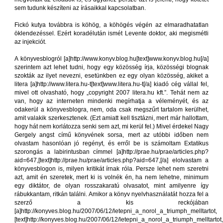
sem tudunk készíteni az írásaikkal kapcsolatban.
Fickó kutya továbbra is köhög, a köhögés végén az elmaradhatatlan
öklendezéssel. Ezért koradélután ismét Levente doktor, aki megismétli
az injekciót.
A könyvesblogról [a]http://www.konyv.blog.hu[text]www.konyv.blog.hu[/a]
szerintem azt lehet tudni, hogy egy közösség írja, közösségi blognak
szokták az ilyet nevezni, esetünkben ez egy olyan közösség, akiket a
litera [a]http://www.litera.hu-t[text]www.litera.hu-t[/a] kiadó cég vállal fel,
mivel ott olvasható, hogy „copyright 2007 litera.hu kft.”. Tehát nem az
van, hogy az interneten mindenki megírhatja a véleményét, és az
odakerül a könyvesblogra, nem, oda csak megszűrt tartalom kerülhet,
amit valakik szerkesztenek. (Ezt amiatt kell tisztázni, mert már hallottam,
hogy hát nem korlátozza senki sem azt, mi kerül fel.) Mivel érdekel Nagy
Gergely angst című könyvének sorsa, mert az utóbbi időben nem
olvastam hasonlóan jó regényt, és erről be is számoltam Extatikus
szorongás a labirintusban címmel [a]http://prae.hu/prae/articles.php?
aid=647,[text]http://prae.hu/prae/articles.php?aid=647,[/a] elolvastam a
könyvesblogon is, milyen kritikát írnak róla. Persze lehet nem szeretni
azt, amit én szeretek, mert ki is volnék én, ha nem lehetne, minimum
egy diktátor, de olyan rosszakaratú olvasatot, mint amilyenre így
rábukkantam, ritkán találni. Amikor a könyv nyelvhasználatát hozza fel a
szerző a kis reckójában
[a]http://konyves.blog.hu/2007/06/12/letepni_a_norol_a_triumph_melltartot,
[text]http://konyves.blog.hu/2007/06/12/letepni_a_norol_a_triumph_melltartot,