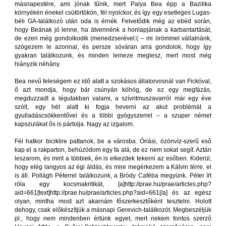
másnapestére, ami jónak tűnik, mert Palya Bea épp a Bazilika
környékén énekel csütörtökön, fél nyolckor, és így egy esetleges Lugas-
béli GA-találkozó után oda is érnék. Felvetődik még az ebéd során,
hogy Beának jó lenne, ha átvennénk a honlapjának a karbantartását,
de ezen még gondolkodik (menedzserével:( – mi örömmel vállalnánk,
szögezem le azonnal, és persze sóváran arra gondolok, hogy így
gyakran találkozunk, és minden lemeze meglesz, mert most még
hiányzik néhány.
Bea nevű feleségem ez idő alatt a szokásos állatorvosnál van Fickóval,
ő azt mondja, hogy bár csúnyán köhög, de ez egy megfázás,
megduzzadt a légutakban valami, a szívritmuszavarról már egy éve
szólt, egy hét alatt ki fogja heverni az akut problémát a
gyulladáscsökkentővel és a többi gyógyszerrel – a szuper német
kapszulákat ős is pártolja. Nagy az izgalom.
Fél hatkor biciklire pattanok, be a városba. Óriási, özönvíz-szerű eső
kap el a rakparton, behúzódom egy fa alá, de ez nem sokat segít. Aztán
leszarom, és mint a többiek, én is elkezdek tekerni az esőben. Kiderül,
hogy elég langyos az égi áldás, és mire megérkezem a Kálvin térre, el
is áll. Pollágh Péterrel találkozunk, a Bródy Caféba megyünk. Péter írt
róla egy kocsmakritikát, [a]http://prae.hu/prae/articles.php?
aid=661[text]http://prae.hu/prae/articles.php?aid=661[/a] és az egész
olyan, mintha most azt akarnám főszerkesztőként tesztelni. Holott
dehogy, csak előkészítjük a másnapi Gerevich-találkozót. Megbeszéljük
pl., hogy nem mindenben értünk egyet, mert nekem fontos szerző