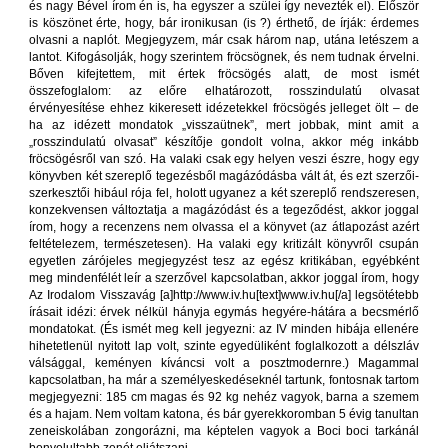
és nagy Bével írom én is, ha egyszer a szülei így nevezték el). Először
is köszönet érte, hogy, bár ironikusan (is ?) érthető, de írják: érdemes
olvasni a naplót. Megjegyzem, már csak három nap, utána letészem a
lantot. Kifogásolják, hogy szerintem fröcsögnek, és nem tudnak érvelni.
Bőven kifejtettem, mit értek fröcsögés alatt, de most ismét
összefoglalom: az előre elhatározott, rosszindulatú olvasat
érvényesítése ehhez kikeresett idézetekkel fröcsögés jelleget ölt – de
ha az idézett mondatok „visszaütnek”, mert jobbak, mint amit a
„rosszindulatú olvasat” készítője gondolt volna, akkor még inkább
fröcsögésről van szó. Ha valaki csak egy helyen veszi észre, hogy egy
könyvben két szereplő tegezésből magázódásba vált át, és ezt szerzői-
szerkesztői hibául rója fel, holott ugyanez a két szereplő rendszeresen,
konzekvensen változtatja a magázódást és a tegeződést, akkor joggal
írom, hogy a recenzens nem olvassa el a könyvet (az átlapozást azért
feltételezem, természetesen). Ha valaki egy kritizált könyvről csupán
egyetlen zárójeles megjegyzést tesz az egész kritikában, egyébként
meg mindenfélét leír a szerzővel kapcsolatban, akkor joggal írom, hogy
Az Irodalom Visszavág [a]http://www.iv.hu[text]www.iv.hu[/a] legsötétebb
írásait idézi: érvek nélkül hányja egymás hegyére-hátára a becsmérlő
mondatokat. (És ismét meg kell jegyezni: az IV minden hibája ellenére
hihetetlenül nyitott lap volt, szinte egyedüliként foglalkozott a délszláv
válsággal, keményen kíváncsi volt a posztmodernre.) Magammal
kapcsolatban, ha már a személyeskedéseknél tartunk, fontosnak tartom
megjegyezni: 185 cm magas és 92 kg nehéz vagyok, barna a szemem
és a hajam. Nem voltam katona, és bár gyerekkoromban 5 évig tanultan
zeneiskolában zongorázni, ma képtelen vagyok a Boci boci tarkánál