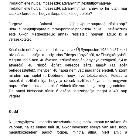
irodalom.elte.hu/palimpszeszt/kiadvany.htm.[text]http://magyar-
irodalom.elte.hu/palimpszeszt/kiadvany.htm.[/a] Ennyi jó hír után már
csak az kérdéses, hogy miképp élünk meg belőle?
Jorgosz Baiával [a]http://prae.hu/prae/portfolio.php?
uid=173[text]http://prae.hu/prae/portfolio.php?uid=173[/a] találkozunk
este 6-kor. Megbeszéljük annak részleteit, hogyan adjuk ki a
verseskötetét.
Késő este néhány lapot tudok olvasni az Új Symposion 1984 és 87 közti
olvasószerkesztője, a body artos Triceps könyvéből, az Éhségkönyvből.
A figura 1995-ben, 40 évesen, születésnapján, egy nyolcszögletű, 2,4 m
átmérőjű, 40 rúdból épített ketrecbe zárta magát (az acélt
behegesztették), melyben 40 napig nem vett magához eledelt. Viszont
minden nap naplót írt. Döbbenet, hogy mivel töltötte idejét. Például a
rácsokat tisztította. Írja, hogy „a rácsok tisztítása folyamatos, negyven
napra előre beosztott munka”. Akinek füle van, hallja meg – gondolom.
De annyi biztosnak tűnik: ő ezáltal felszabadítja magát a 40. nap
végére.
Kedd
Nu, szagyítyesz! – mondta orosztanárom a gimnáziumban az órákon, és
valóban, ha az ember már ül, akkor kevesebb esélye van arra, hogy
megütközésében padlót fogjon, mintha állna. Mert amit a