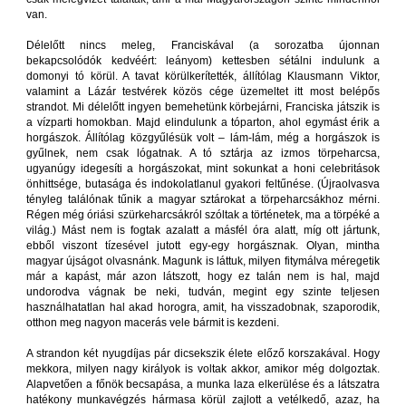
van.
Délelőtt nincs meleg, Franciskával (a sorozatba újonnan
bekapcsolódók kedvéért: leányom) kettesben sétálni indulunk a
domonyi tó körül. A tavat körülkerítették, állítólag Klausmann Viktor,
valamint a Lázár testvérek közös cége üzemeltet itt most belépős
strandot. Mi délelőtt ingyen bemehetünk körbejárni, Franciska játszik is
a vízparti homokban. Majd elindulunk a tóparton, ahol egymást érik a
horgászok. Állítólag közgyűlésük volt – lám-lám, még a horgászok is
gyűlnek, nem csak lógatnak. A tó sztárja az izmos törpeharcsa,
ugyanúgy idegesíti a horgászokat, mint sokunkat a honi celebritások
önhittsége, butasága és indokolatlanul gyakori feltűnése. (Újraolvasva
tényleg találónak tűnik a magyar sztárokat a törpeharcsákhoz mérni.
Régen még óriási szürkeharcsákról szóltak a történetek, ma a törpéké a
világ.) Mást nem is fogtak azalatt a másfél óra alatt, míg ott jártunk,
ebből viszont tízesével jutott egy-egy horgásznak. Olyan, mintha
magyar újságot olvasnánk. Magunk is láttuk, milyen fitymálva méregetik
már a kapást, már azon látszott, hogy ez talán nem is hal, majd
undorodva vágnak be neki, tudván, megint egy szinte teljesen
használhatatlan hal akad horogra, amit, ha visszadobnak, szaporodik,
otthon meg nagyon macerás vele bármit is kezdeni.
A strandon két nyugdíjas pár dicsekszik élete előző korszakával. Hogy
mekkora, milyen nagy királyok is voltak akkor, amikor még dolgoztak.
Alapvetően a főnök becsapása, a munka laza elkerülése és a látszatra
hatékony munkavégzés hármasa körül zajlott a vetélkedő, azaz, ha