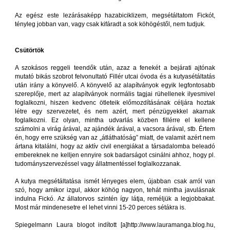
Az egész este lezárásaképp hazabiciklizem, megsétáltatom Fickót,
tényleg jobban van, vagy csak kifáradt a sok köhögéstől, nem tudjuk.
Csütörtök
A szokásos reggeli teendők után, azaz a fenekét a bejárati ajtónak
mutató bikás szobrot felvonultató Fillér utcai óvoda és a kutyasétáltatás
után irány a könyvelő. A könyvelő az alapítványok egyik legfontosabb
szereplője, mert az alapítványok normális tagjai rühellenek ilyesmivel
foglalkozni, hiszen kedvenc ötleteik előmozdításának céljára hoztak
létre egy szervezetet, és nem azért, mert pénzügyekkel akarnak
foglalkozni. Ez olyan, mintha udvarlás közben fillérre el kellene
számolni a virág árával, az ajándék árával, a vacsora árával, stb. Értem
én, hogy erre szükség van az „átláthatóság” miatt, de valamit azért nem
ártana kitalálni, hogy az aktív civil energiákat a társadalomba beleadó
embereknek ne kelljen ennyire sok badarságot csinálni ahhoz, hogy pl.
tudományszervezéssel vagy állatmentéssel foglalkozzanak.
A kutya megsétáltatása ismét lényeges elem, újabban csak arról van
szó, hogy amikor izgul, akkor köhög nagyon, tehát mintha javulásnak
indulna Fickó. Az állatorvos szintén így látja, reméljük a legjobbakat.
Most már mindenesetre el lehet vinni 15-20 perces sétákra is.
Spiegelmann Laura blogot indított [a]http://www.lauramanga.blog.hu,