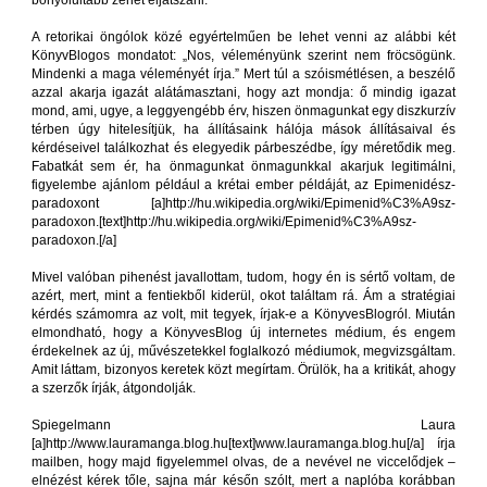
bonyolultabb zenét eljátszani.
A retorikai öngólok közé egyértelműen be lehet venni az alábbi két
KönyvBlogos mondatot: „Nos, véleményünk szerint nem fröcsögünk.
Mindenki a maga véleményét írja.” Mert túl a szóismétlésen, a beszélő
azzal akarja igazát alátámasztani, hogy azt mondja: ő mindig igazat
mond, ami, ugye, a leggyengébb érv, hiszen önmagunkat egy diszkurzív
térben úgy hitelesítjük, ha állításaink hálója mások állításaival és
kérdéseivel találkozhat és elegyedik párbeszédbe, így méretődik meg.
Fabatkát sem ér, ha önmagunkat önmagunkkal akarjuk legitimálni,
figyelembe ajánlom például a krétai ember példáját, az Epimenidész-
paradoxont [a]http://hu.wikipedia.org/wiki/Epimenid%C3%A9sz-
paradoxon.[text]http://hu.wikipedia.org/wiki/Epimenid%C3%A9sz-
paradoxon.[/a]
Mivel valóban pihenést javallottam, tudom, hogy én is sértő voltam, de
azért, mert, mint a fentiekből kiderül, okot találtam rá. Ám a stratégiai
kérdés számomra az volt, mit tegyek, írjak-e a KönyvesBlogról. Miután
elmondható, hogy a KönyvesBlog új internetes médium, és engem
érdekelnek az új, művészetekkel foglalkozó médiumok, megvizsgáltam.
Amit láttam, bizonyos keretek közt megírtam. Örülök, ha a kritikát, ahogy
a szerzők írják, átgondolják.
Spiegelmann Laura
[a]http://www.lauramanga.blog.hu[text]www.lauramanga.blog.hu[/a] írja
mailben, hogy majd figyelemmel olvas, de a nevével ne viccelődjek –
elnézést kérek tőle, sajna már későn szólt, mert a naplóba korábban