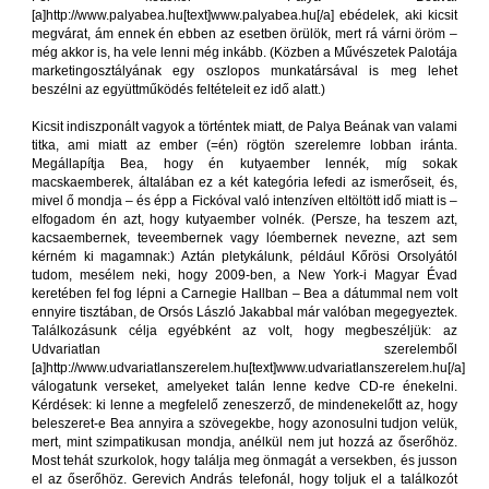
[a]http://www.palyabea.hu[text]www.palyabea.hu[/a] ebédelek, aki kicsit
megvárat, ám ennek én ebben az esetben örülök, mert rá várni öröm –
még akkor is, ha vele lenni még inkább. (Közben a Művészetek Palotája
marketingosztályának egy oszlopos munkatársával is meg lehet
beszélni az együttműködés feltételeit ez idő alatt.)
Kicsit indiszponált vagyok a történtek miatt, de Palya Beának van valami
titka, ami miatt az ember (=én) rögtön szerelemre lobban iránta.
Megállapítja Bea, hogy én kutyaember lennék, míg sokak
macskaemberek, általában ez a két kategória lefedi az ismerőseit, és,
mivel ő mondja – és épp a Fickóval való intenzíven eltöltött idő miatt is –
elfogadom én azt, hogy kutyaember volnék. (Persze, ha teszem azt,
kacsaembernek, teveembernek vagy lóembernek nevezne, azt sem
kérném ki magamnak:) Aztán pletykálunk, például Kőrösi Orsolyától
tudom, mesélem neki, hogy 2009-ben, a New York-i Magyar Évad
keretében fel fog lépni a Carnegie Hallban – Bea a dátummal nem volt
ennyire tisztában, de Orsós László Jakabbal már valóban megegyeztek.
Találkozásunk célja egyébként az volt, hogy megbeszéljük: az
Udvariatlan szerelemből
[a]http://www.udvariatlanszerelem.hu[text]www.udvariatlanszerelem.hu[/a]
válogatunk verseket, amelyeket talán lenne kedve CD-re énekelni.
Kérdések: ki lenne a megfelelő zeneszerző, de mindenekelőtt az, hogy
beleszeret-e Bea annyira a szövegekbe, hogy azonosulni tudjon velük,
mert, mint szimpatikusan mondja, anélkül nem jut hozzá az őserőhöz.
Most tehát szurkolok, hogy találja meg önmagát a versekben, és jusson
el az őserőhöz. Gerevich András telefonál, hogy toljuk el a találkozót