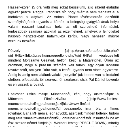
Hazaérkezvén (5 óra volt) még sokat beszélünk, alig sikerül elaludni
egy-két percre. Reggel Franciska sír, hogy miért is nem mehetett el a
kórházba a kutyával. Az Animal Planet tévécsatornán edződött
személyiségének ugyanis a kórház, a betegség gyógyításának helye
valami roppant izgalmas hely, az ott szerezhető információk
fontosabbak számára azoknál az érzelmeknél, amelyek a felnőtteket
hasonló helyzetekben hatalmukba kerítik. Nagy nehezen másról
kezdünk beszélni.
Péczely [a]http://prae.hu/prae/portfolio.php?
uid=64[text]http://prae.hu/prae/portfolio.php?uid=64[/a] véglegesített
mindent Morcsányi Gézával, hétfőn kezd a Magvetőnél. Üröm az
örömben, hogy a prae.hu számára kell találni egy olyan irodalmi
rovatvezetőt, amilyen Dóra volt, a kettőt ugyanis nem viheti egyszerre.
Addig is, amíg nem találunk valakit „helyette” (aki benne van az irodalmi
életben, elfogadják, jól szervez, jól szerkeszt, etc.), Pál Dániel Levente
és én visszük a rovatot.
Cseicsner Ottília mailje Münchenből, kéri, hogy akkreditáljuk a
Müncheni Filmfesztiválra [a]http://www.filmfest-
muenchen.de/rc/ffm_de/home/,[text]http://www.filmfest-
muenchen.de/rc/ffm_de/home/,[/a] beszámolót írna róla a filmes
rovatnak. Bár a MF nem a legnagyobb, azért sok minden történik, tudom
meg este filmes rovatvezetőnktől, Schreiber Andrástól. Itt mutatják be az
őszi szezon német filmjeit (pl. Werner Herzog: RESCUE DOWN), mindig