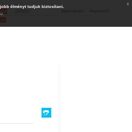
x
jobb élményt tudjuk biztosítani.
SMM
220VOLT
Bejelentkezés
Regisztráció
oz.
evél