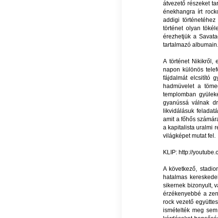
átvezető részeket t
énekhangra írt rock
addigi történetéhe
történet olyan töké
érezhetjük a Savat
tartalmazó albumain
A történet Nikikről,
napon különös telef
fájdalmát elcsitító 
hadmüvelet a tömeg
templomban gyüleke
gyanússá válnak dr.
likvidálásuk feladat
amit a főhős számára
a kapitalista uralmi 
világképet mutat fel.
KLIP: http://youtu
A következő, stadio
hatalmas kereskedel
sikernek bizonyult, v
érzékenyebbé a zenei
rock vezető együttes
ismételték meg sem 