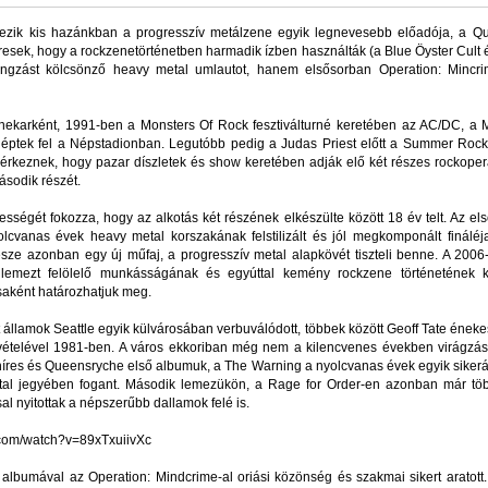
ezik kis hazánkban a progresszív metálzene egyik legnevesebb előadója, a Qu
resek, hogy a rockzenetörténetben harmadik ízben használták (a Blue Öyster Cult 
gzást kölcsönző heavy metal umlautot, hanem elsősorban Operation: Mincr
ekarként, 1991-ben a Monsters Of Rock fesztiválturné keretében az AC/DC, a M
éptek fel a Népstadionban. Legutóbb pedig a Judas Priest előtt a Summer Rocks 
keznek, hogy pazar díszletek és show keretében adják elő két részes rockoperá
ásodik részét.
sségét fokozza, hogy az alkotás két részének elkészülte között 18 év telt. Az e
lcvanas évek heavy metal korszakának felstilizált és jól megkomponált fináléja
észe azonban egy új műfaj, a progresszív metal alapkövét tiszteli benne. A 2006-o
lemezt felölelő munkásságának és egyúttal kemény rockzene történetének k
saként határozhatjuk meg.
 államok Seattle egyik külvárosában verbuválódott, többek között Geoff Tate éne
vételével 1981-ben. A város ekkoriban még nem a kilencvenes években virágzásn
lt híres és Queensryche első albumuk, a The Warning a nyolcvanas évek egyik sike
etal jegyében fogant. Második lemezükön, a Rage for Order-en azonban már töb
al nyitottak a népszerűbb dallamok felé is.
e.com/watch?v=89xTxuiivXc
lbumával az Operation: Mindcrime-al oriási közönség és szakmai sikert aratott. A