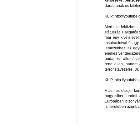
kérdéseket bensősége
darabjának és kitel
KLIP: http://youtub
Mert mindeközben az
státuszát. Hallgatók
már egy kivételével
inspirációival és így
lemezekhez, az egyi
énekes vendégszerep
budapesti állomásán 
rend ellen, hanem 
terroristavezérre, Dr
KLIP: http://youtu
A Június elsejei k
nagy sikert aratot
Európában bizonyára
ismeretében azonban 