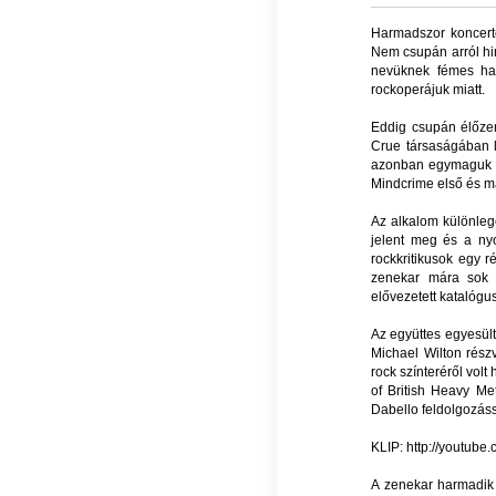
Harmadszor koncert
Nem csupán arról hi
nevüknek fémes han
rockoperájuk miatt.
Eddig csupán élőzen
Crue társaságában l
azonban egymaguk ér
Mindcrime első és m
Az alkalom különlege
jelent meg és a nyo
rockkritikusok egy r
zenekar mára sok 
elővezetett katalógu
Az együttes egyesült
Michael Wilton rész
rock színteréről vo
of British Heavy M
Dabello feldolgozáss
KLIP: http://youtub
A zenekar harmadik a