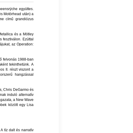
eensrÿche együttes.
és Motörhead után) a
ime című grandiózus
etallica és a Mötley
fesztiválon. Ezúttal
jukat, az Operation:
lső felvonás 1988-ban
ként tekinthetünk. A
s II. részt viszont a
orszerű hangzással
kes, Chris DeGarmo és
ak induló alternatív
rágazata, a New Wave
bek között egy Lisa
 tíz dalt és narratív