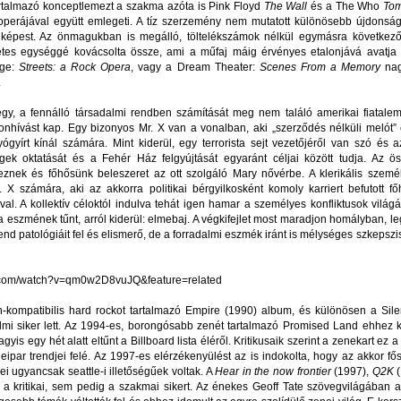
artalmazó konceptlemezt a szakma azóta is Pink Floyd
The Wall
és a The Who
To
operájával együtt emlegeti. A tíz szerzemény nem mutatott különösebb újdons
z képest. Az önmagukban is megálló, töltelékszámok nélkül egymásra következ
letes egységgé kovácsolta össze, ami a műfaj máig érvényes etalonjává avatja
age:
Streets: a Rock Opera
, vagy a Dream Theater:
Scenes From a Memory
nag
.
 egy, a fennálló társadalmi rendben számítását meg nem találó amerikai fiatalem
onhívást kap. Egy bizonyos Mr. X van a vonalban, aki „szerződés nélküli melót”
gyógyírt kínál számára. Mint kiderül, egy terrorista sejt vezetőjéről van szó és az
ek oktatását és a Fehér Ház felgyújtását egyaránt céljai között tudja. Az ö
znek és főhősünk beleszeret az ott szolgáló Mary nővérbe. A klerikális szemé
 X számára, aki az akkorra politikai bérgyilkosként komoly karriert befutott 
ával. A kollektív céloktól indulva tehát igen hamar a személyes konfliktusok vilá
 eszmének tűnt, arról kiderül: elmebaj. A végkifejlet most maradjon homályban, le
rend patológiáit fel és elismerő, de a forradalmi eszmék iránt is mélységes szkepszis
be.com/watch?v=qm0w2D8vuJQ&feature=related
n-kompatibilis hard rockot tartalmazó Empire (1990) album, és különösen a Silent
mi siker lett. Az 1994-es, borongósabb zenét tartalmazó Promised Land ehhez k
agyis egy hét alatt eltűnt a Billboard lista éléről. Kritikusaik szerint a zenekart ez 
par trendjei felé. Az 1997-es elérzékenyülést az is indokolta, hogy az akkor fő
ei ugyancsak seattle-i illetőségűek voltak. A
Hear in the now frontier
(1997),
Q2K
(
a kritikai, sem pedig a szakmai sikert. Az énekes Geoff Tate szövegvilágában a 