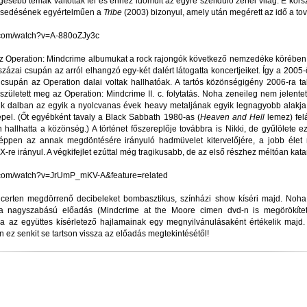
sebb témák váltották fel és ehhez idomult az egyre szelídülő zenei világ. E kors
jesedésének egyértelműen a
Tribe
(2003) bizonyul, amely után megérett az idő a to
e.com/watch?v=A-880oZJy3c
 Operation: Mindcrime albumukat a rock rajongók következő nemzedéke körében i
 százai csupán az arról elhangzó egy-két dalért látogatta koncertjeiket. Így a 200
 csupán az Operation dalai voltak hallhatóak. A tartós közönségigény 2006-ra tal
 született meg az Operation: Mindcrime II. c. folytatás. Noha zeneileg nem jelentet
k dalban az egyik a nyolcvanas évek heavy metaljának egyik legnagyobb alakj
el. (Őt egyébként tavaly a Black Sabbath 1980-as (
Heaven and Hell
lemez) felá
hallhatta a közönség.) A történet főszereplője továbbra is Nikki, de gyűlölete e
éppen az annak megdöntésére irányuló hadmüvelet kitervelőjére, a jobb élet 
. X-re irányul. A végkifejlet ezúttal még tragikusabb, de az első részhez méltóan kata
be.com/watch?v=JrUmP_mKV-A&feature=related
oncerten megdörrenő decibeleket bombasztikus, színházi show kíséri majd. Noh
t a nagyszabású előadás (Mindcrime at the Moore cimen dvd-n is megörökített
 az együttes kísérletező hajlamainak egy megnyilvánulásaként értékelik majd.
ez senkit se tartson vissza az előadás megtekintésétől!