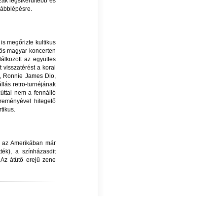
zak legsikerültebb és
vábblépésre.
s megőrizte kultikus
5-ös magyar koncerten
álkozott az együttes
t visszatérést a korai
a, Ronnie James Dio,
llás retro-turnéjának
zúttal nem a fennálló
reményével hitegető
rtikus.
a az Amerikában már
ék), a színházasdit
 Az átütő erejű zene