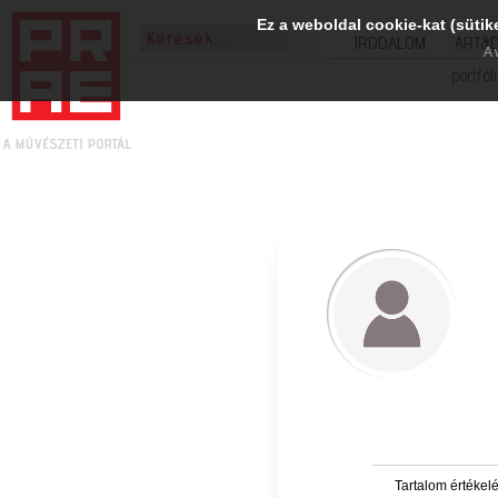
Ez a weboldal cookie-kat (sütik
IRODALOM
ART&
A 
portfól
Tartalom értékel