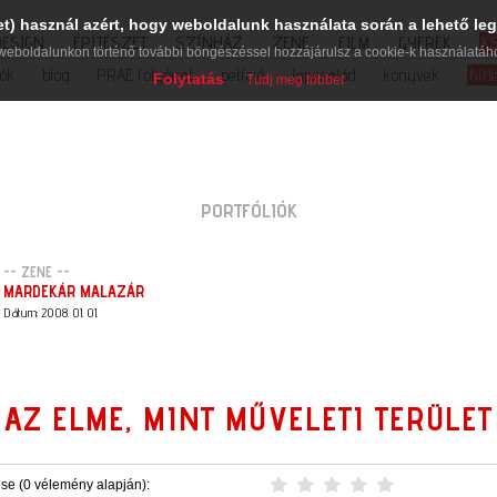
et) használ azért, hogy weboldalunk használata során a lehető leg
DESIGN
ÉPÍTÉSZET
SZÍNHÁZ
ZENE
FILM
GYEREK
K
weboldalunkon történő további böngészéssel hozzájárulsz a cookie-k használatáh
iók
blog
PRAE folyóirat
petíció
lapcsalád
könyvek
hírl
Folytatás
Tudj meg többet
PORTFÓLIÓK
-- ZENE --
MARDEKÁR MALAZÁR
Dátum: 2008. 01. 01.
AZ ELME, MINT MŰVELETI TERÜLET
ése (0 vélemény alapján):