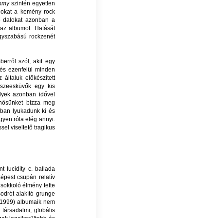
mmy
szintén egyetlen
ágokat a kemény rock
ő dalokat azonban a
 az albumot. Hatását
yszabású rockzenét
berről szól, akit egy
 és ezenfelül minden
 általuk előkészített
sszeesküvők egy kis
lyek azonban idővel
főhősünket bízza meg
gában lyukadunk ki és
gyen róla elég annyi:
sel viseltető tragikus
 lucidity c. ballada
épest csupán relatív
a sokkoló élmény tette
sodrót alakító grunge
1999) albumaik nem
társadalmi, globális