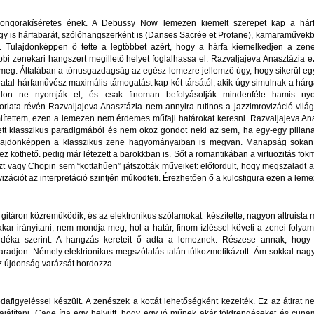
 zongorakíséretes ének. A Debussy Now lemezen kiemelt szerepet kap a há
y is hárfabarát, szólóhangszerként is (Danses Sacrée et Profane), kamaraművekben
a. Tulajdonképpen ő tette a legtöbbet azért, hogy a hárfa kiemelkedjen a zen
bi zenekari hangszert megillető helyet foglalhassa el. Razvaljajeva Anasztázia e
 meg. Általában a tónusgazdagság az egész lemezre jellemző úgy, hogy sikerül 
fiatal hárfaművész maximális támogatást kap két társától, akik úgy simulnak a há
on ne nyomják el, és csak finoman befolyásolják mindenféle hamis nyo
orlata révén Razvaljajeva Anasztázia nem annyira rutinos a jazzimrovizáció világ
lítettem, ezen a lemezen nem érdemes műfaji határokat keresni. Razvaljajeva Ana
tett klasszikus paradigmából és nem okoz gondot neki az sem, ha egy-egy pillan
 tulajdonképpen a klasszikus zene hagyományaiban is megvan. Manapság sokan
z köthető. pedig már létezett a barokkban is. Sőt a romantikában a virtuozitás fokm
szt vagy Chopin sem “kottahűen” játszották műveiket: előfordult, hogy megszaladt 
izációt az interpretáció szintjén működteti. Érezhetően ő a kulcsfigura ezen a lem
 gitáron közreműködik, és az elektronikus szólamokat készítette, nagyon altruista
ar irányítani, nem mondja meg, hol a határ, finom ízléssel követi a zenei folya
ndéka szerint. A hangzás kereteit ő adta a lemeznek. Részese annak, hogy 
radjon. Némely elektrionikus megszólalás talán túlkozmetikázott. Ám sokkal na
 újdonság varázsát hordozza.
odafigyeléssel készült. A zenészek a kottát lehetőségként kezelték. Ez az átirat
játítani. Cage írja egy helyütt, hogy egy jó műnek akár földrengéseket és cunamik