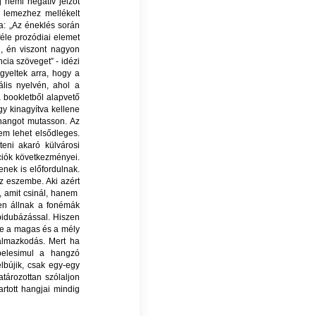
j némi negatív jelzőt
A lemezhez mellékelt
a: „Az éneklés során
éle prozódiai elemet
, én viszont nagyon
cia szöveget” - idézi
gyeltek arra, hogy a
lis nyelvén, ahol a
 bookletből alapvető
ogy kinagyítva kellene
hangot mutasson. Az
em lehet elsődleges.
eni akaró külvárosi
ciók következményei.
enek is előfordulnak.
z eszembe. Aki azért
, amit csinál, hanem
en állnak a fonémák
ubidubázással. Hiszen
be a magas és a mély
almazkodás. Mert ha
elesimul a hangzó
lbújik, csak egy-egy
tározottan szólaljon
rtott hangjai mindig