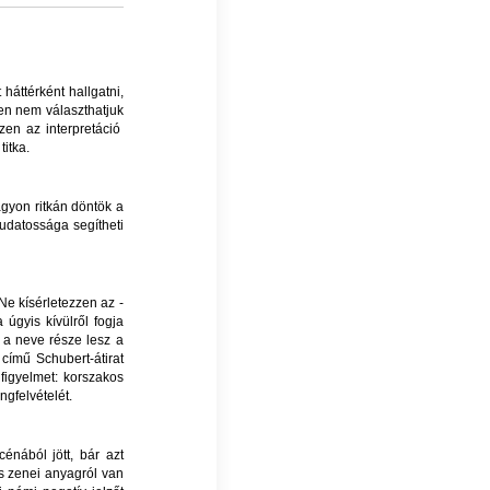
áttérként hallgatni,
ben nem választhatjuk
szen az interpretáció
titka.
agyon ritkán döntök a
udatossága segítheti
Ne kísérletezzen az -
úgyis kívülről fogja
 a neve része lesz a
című Schubert-átirat
 figyelmet: korszakos
gfelvételét.
énából jött, bár azt
s zenei anyagról van