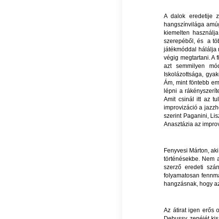
A dalok eredetije
hangszínvilága amúg
kiemelten használj
szerepéből, és a töb
játékmóddal hálálja
végig megtartani. A 
azt semmilyen mód
Iskolázottsága, gyak
Ám, mint föntebb em
lépni a rákényszerí
Amit csinál itt az
improvizáció a jazzhe
szerint Paganini, Li
Anasztázia az improv
Fenyvesi Márton, aki
történésekbe. Nem ak
szerző eredeti szá
folyamatosan fennma
hangzásnak, hogy az
Az átirat igen erős 
Debussy zenéjét kisa