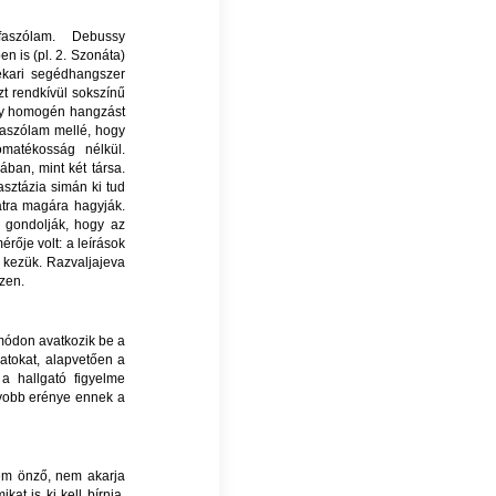
rfaszólam. Debussy
 is (pl. 2. Szonáta)
ekari segédhangszer
zt rendkívül sokszínű
egy homogén hangzást
rgaszólam mellé, hogy
matékosság nélkül.
ában, mint két társa.
sztázia simán ki tud
atra magára hagyják.
 gondolják, hogy az
érője volt: a leírások
a kezük. Razvaljajeva
ezen.
 módon avatkozik be a
matokat, alapvetően a
a hallgató figyelme
gyobb erénye ennek a
 nem önző, nem akarja
at is ki kell bírnia.