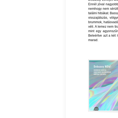
Ennél jóval nagyobb 
nemhogy nem sérült
találni hibákat. Bas
visszajátszás, völg
brummok, hatásvadás
véli. A lemez nem ti
mint egy agyonszűr
Beleértve azt a két
marad.