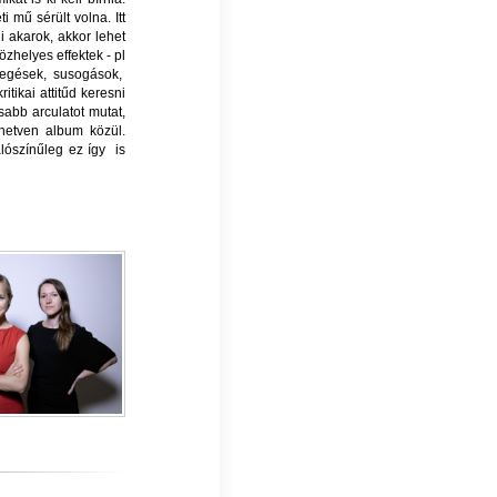
 mű sérült volna. Itt
akarok, akkor lehet
zhelyes effektek - pl
szegések, susogások,
ikai attitűd keresni
sabb arculatot mutat,
hetven album közül.
lószínűleg ez így is