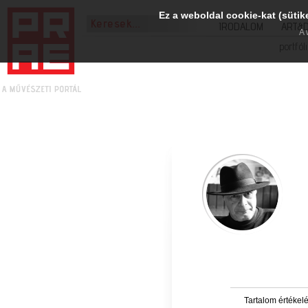
Ez a weboldal cookie-kat (sütik
IRODALOM
ART&
A 
portfól
Tartalom értékel