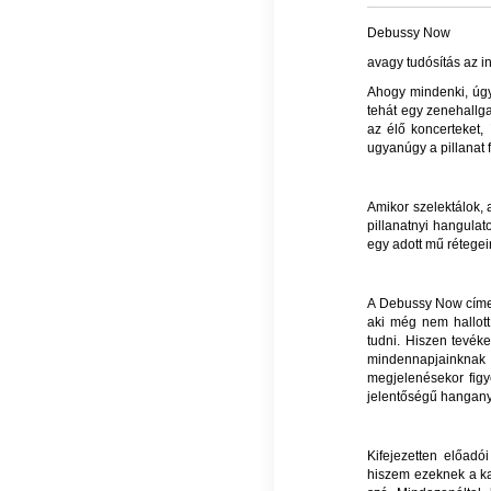
Debussy Now
avagy tudósítás az i
Ahogy mindenki, úgy
tehát egy zenehallga
az élő koncerteket, 
ugyanúgy a pillanat 
Amikor szelektálok, 
pillanatnyi hangula
egy adott mű rétege
A Debussy Now címet 
aki még nem hallott
tudni. Hiszen tevék
mindennapjainknak e
megjelenésekor figye
jelentőségű hanganya
Kifejezetten előadó
hiszem ezeknek a ka