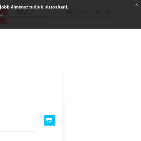
x
jobb élményt tudjuk biztosítani.
SMM
220VOLT
Bejelentkezés
Regisztráció
oz.
evél