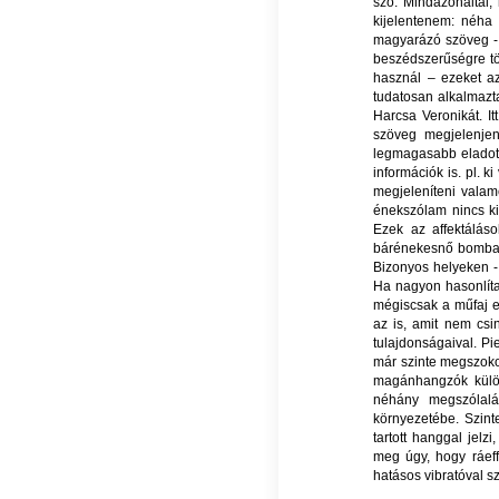
szó. Mindazonáltal, 
kijelentenem: néha 
magyarázó szöveg - 
beszédszerűségre tö
használ – ezeket a
tudatosan alkalmazta
Harcsa Veronikát. I
szöveg megjelenjen
legmagasabb eladott
információk is. pl. k
megjeleníteni vala
énekszólam nincs ki
Ezek az affektálás
bárénekesnő bombabi
Bizonyos helyeken - 
Ha nagyon hasonlíta
mégiscsak a műfaj e
az is, amit nem cs
tulajdonságaival. Pi
már szinte megszoko
magánhangzók külön
néhány megszólal
környezetébe. Szint
tartott hanggal jel
meg úgy, hogy ráeff
hatásos vibratóval s