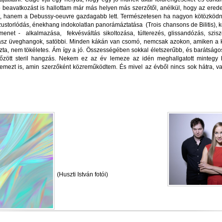
beavatkozást is hallottam már más helyen más szerzőtől, anélkül, hogy az eredeti
, hanem a Debussy-oeuvre gazdagabb lett. Természetesen ha nagyon kötözködni 
szustorlódás, énekhang indokolatlan panorámáztatása (Trois chansons de Bilitis), kö
ymenet - alkalmazása, fekvésváltás sikoltozása, túlterezés, glissandózás, szi
z üveghangok, satöbbi. Minden kákán van csomó, nemcsak azokon, amiken a krit
szta, nem tökéletes. Ám így a jó. Összességében sokkal életszerűbb, és barátságo
őzött steril hangzás. Nekem ez az év lemeze az idén meghallgatott mintegy 
 lemezt is, amin szerzőként közreműködtem. És mivel az évből nincs sok hátra, va
(Huszti István fotói)