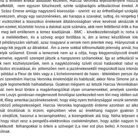
ha a felvételt kritikai attitűddel kezelem, Harcsa Veronika teljesítményére muszá
affektált, nem egyszer túlszínezett, szinte szájbarágós artikulációval énekel. 
Szász Emese amúgy nagyszerű kisesszéje - szerint ez az érthetőséget szolgálj
rekszem, ahogy egy sanzonénekes, aki harapja a szavakat, suttog, és rengeteg f
z eszközöket a klasszikus énekesek általánosságban véve kevéssé aknázzák ki
m ezeket, közelebb hozva a dalokat azok számára, akik nem feltétlenül értik a fran
tt meg kell említenem a lemez kiadójának - BMC - következetlenségét is: noha ü
 a mellékletben, és a szöveg angol fordítása is, ám a lemez készítőinek loká
 példányszám várható, azaz magyarul a versek nem jelentek meg. Hiányoznak a
i vagy kik jegyzik az átiratokat.. Ám a zene sokkal kifinomultabb jelenség annál, h
melyik szólamot. Ennek a lemeznek nem az a célja, hogy kiegyensúlyozott ének
emelve, egyenlő szerepet játszik a hangszeres szólamokkal. Így az artikuláció s
ok nem közhelyszerűek, nem a nagyközönség szívét olcsó hatásokkal rabul ejt
ztos elcsuklásai, és jellemzően nem a jazzénekesektől megszokott laza intoná
például a Fleur de blés vagy a L’échelonnement de haies - tételekben persze ily
ni szeretném Harcsa Veronika énekmódját és habitusát, akkor Nina Simone jut a
gyik legismertebb halhatatlanja. Gyakran mégsem az tetszik Harcsa Veronikában
inál: nem teszi tönkre a magánhangzókat olyan ornamensekkel, amelyek szemb
erre Louÿs gondosan megtervezett fonológiai szerkezeteit nem töri meg idétlen s
tt, főleg amerikai jazzénekeseknél, hogy elég nyers trehánysággal veszik semmi
böző jellegzetességeit. Harcsa Veronika legnagyobb érdeme azonban az alk
ását öncélúnak is érzem, egészében véve az énekhang nagyon gyakran b
e elrejtőzik, hasonul a lecsengésekhez, a kizengetések alá búg. Néha teljesen e
zi, hogy részt vesz a pengetős-elektronikus cselekményben, hogy aztán nagyon ha
ektezett felhangokkal is érteni a szöveget (La mer est plus belle). A hosszan ta
zólnak.