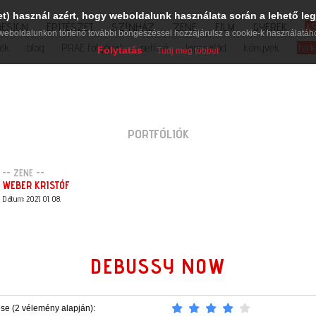
et) használ azért, hogy weboldalunk használata során a lehető leg
DESIGN
ÉPÍTÉSZET
SZÍNHÁZ
ZENE
FILM
GYEREK
K
weboldalunkon történő további böngészéssel hozzájárulsz a cookie-k használatáh
iók
blog
PRAE folyóirat
petíció
lapcsalád
könyvek
hírl
Folytatás
Tudj meg többet
PORTFÓLIÓK
-- ZENE --
WEBER KRISTÓF
Dátum: 2021. 01. 08.
DEBUSSY NOW
ése (2 vélemény alapján):