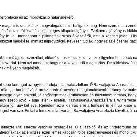
nterpretáció és az improvizáció határvidékéről
 magam is szelektálok, megválogatom mit hallgatok meg. Nem szeretem a zenét h
tás fokozott rákészülést, különleges állapotot igényel. Ezekben a járványos idők
így le kell mondanom a pillanatnak szóló élvezetéről, amit a koncert jelent. Hi
fokozott megélése, mint az improvizáció. Kevesen tudják, hogy ez az élőzenei igazi 
akkor műfajokat, szerzőket, előadókat és korszakokat veszek figyelembe, s csak n
tom szerint. Nem azt mondom, hogy ez a követendő magatartás. De a kiválasztás t
inek mélyebb megélését.
kapó korongot az egyik előadója miatt választottam. Ő Razvaljajeva Anasztázia. 
 róla -, a hárfaművész orosz eredetű nevének megtanulásával: néhány év múlva 
enysége olyan sokrétű, jelentősége megkerülhetetlen és köztudatot formáló, hogy
gy szebb jövő - adja Isten! - esetén. Razvaljajeva Anasztáziára a Winterreise 
ltem föl, úgy két éve. Remélem ez a kis írás erre a lemezre is felhívja kissé a
gról van szó. Emiatt a lemeze miatt vártam Razvaljajeva Anasztázia következő han
i lemezre utal Harcsa Veronika szereplése. Ő a jazz-ből és az underground szc
tegóriáknak az említése ezen lemez kapcsán fölösleges: egységes és monolitiku