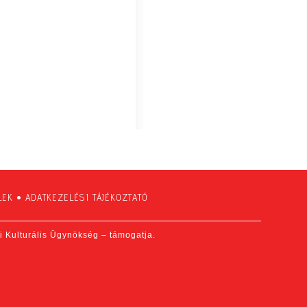
LEK
•
ADATKEZELÉSI TÁJÉKOZTATÓ
fi Kulturális Ügynökség – támogatja.