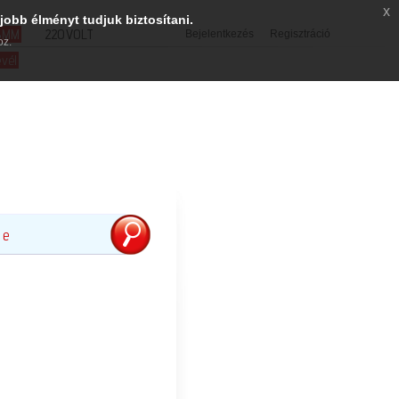
x
jobb élményt tudjuk biztosítani.
SMM
220VOLT
Bejelentkezés
Regisztráció
oz.
evél