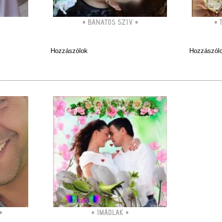
•
BANATOS SZIV
•
•
Hozzászólok
Hozzászól
•
•
IMÁDLAK
•