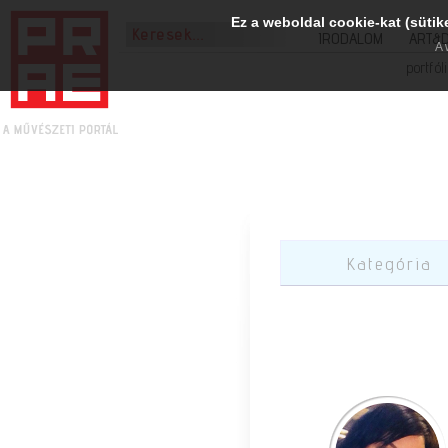
Ez a weboldal cookie-kat (sütik
IRODALOM
ART&
A 
portfól
Kategória