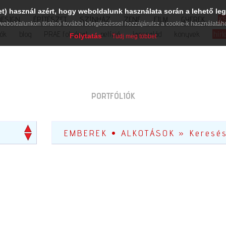
et) használ azért, hogy weboldalunk használata során a lehető leg
DESIGN
ÉPÍTÉSZET
SZÍNHÁZ
ZENE
FILM
GYEREK
K
weboldalunkon történő további böngészéssel hozzájárulsz a cookie-k használatáh
iók
blog
PRAE folyóirat
petíció
lapcsalád
könyvek
hírl
Folytatás
Tudj meg többet
PORTFÓLIÓK