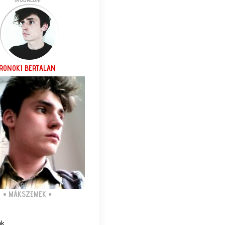
RONOKI BERTALAN
•
MÁKSZEMEK
•
ok