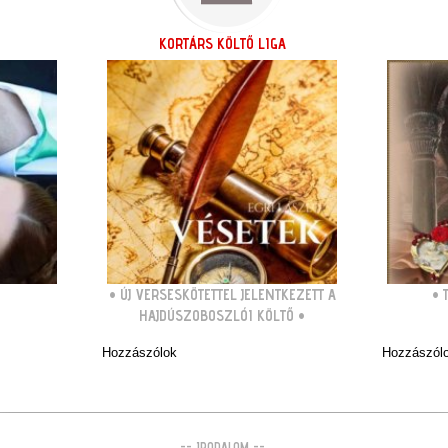
KORTÁRS KÖLTŐ LIGA
•
ÚJ VERSESKÖTETTEL JELENTKEZETT A
•
HAJDÚSZOBOSZLÓI KÖLTŐ
•
Hozzászólok
Hozzászól
-- IRODALOM --