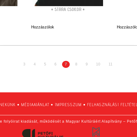
•
SÍRRA CSOKOR
•
Hozzászólok
Hozzászól
3
4
5
6
7
8
9
10
11
 NEKÜNK
•
MÉDIAAJÁNLAT
•
IMPRESSZUM
•
FELHASZNÁLÁSI FELTÉTE
e folyóirat kiadását, működését a Magyar Kultúráért Alapítvány – Pető