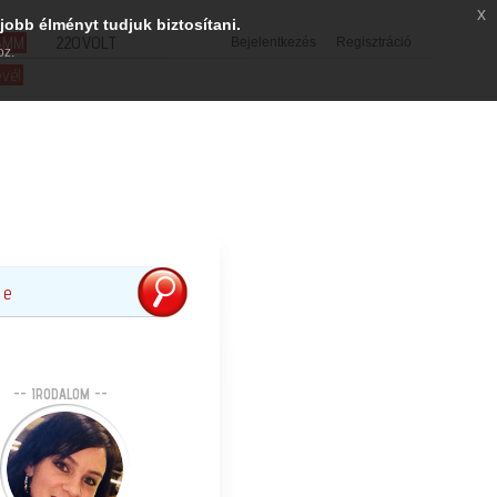
x
jobb élményt tudjuk biztosítani.
SMM
220VOLT
Bejelentkezés
Regisztráció
oz.
evél
-- IRODALOM --