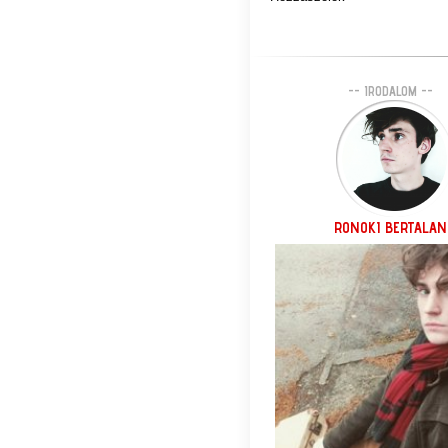
-- IRODALOM --
RONOKI BERTALAN