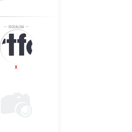
-- IRODALOM --
X