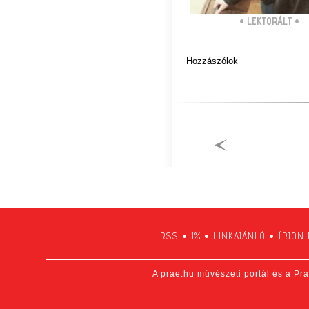
•
LEKTORÁLT
•
Hozzászólok
RSS
•
1%
•
LINKAJÁNLÓ
•
ÍRJON
A prae.hu művészeti portál és a Pra