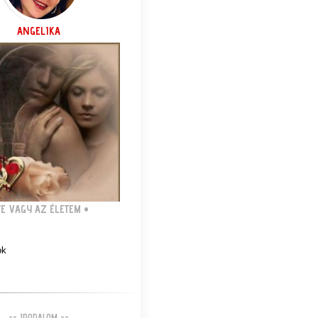
ANGELIKA
TE VAGY AZ ÉLETEM
•
ok
-- IRODALOM --