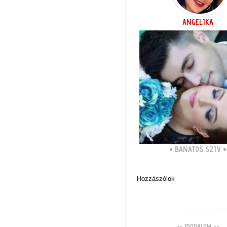
ANGELIKA
•
BANATOS SZIV
•
Hozzászólok
-- IRODALOM --