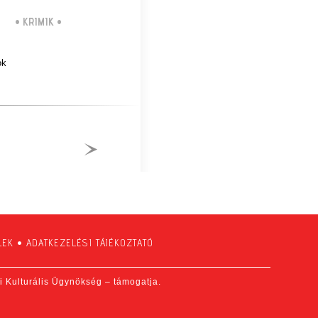
•
KRIMIK
•
ok
LEK
•
ADATKEZELÉSI TÁJÉKOZTATÓ
fi Kulturális Ügynökség – támogatja.