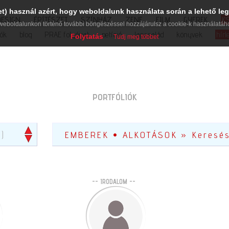
et) használ azért, hogy weboldalunk használata során a lehető leg
DESIGN
ÉPÍTÉSZET
SZÍNHÁZ
ZENE
FILM
GYEREK
K
weboldalunkon történő további böngészéssel hozzájárulsz a cookie-k használatáh
iók
blog
PRAE folyóirat
petíció
lapcsalád
könyvek
hírl
Folytatás
Tudj meg többet
PORTFÓLIÓK
2)
-- IRODALOM --