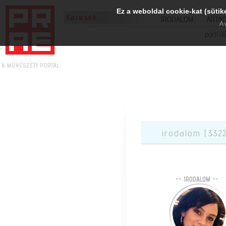
Ez a weboldal cookie-kat (sütik
IRODALOM
ART&
A 
portfól
irodalom (332
-- IRODALOM --