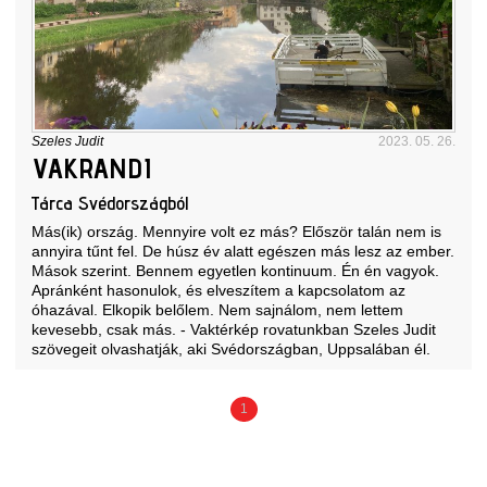
Szeles Judit
2023. 05. 26.
VAKRANDI
Tárca Svédországból
Más(ik) ország. Mennyire volt ez más? Először talán nem is
annyira tűnt fel. De húsz év alatt egészen más lesz az ember.
Mások szerint. Bennem egyetlen kontinuum. Én én vagyok.
Apránként hasonulok, és elveszítem a kapcsolatom az
óhazával. Elkopik belőlem. Nem sajnálom, nem lettem
kevesebb, csak más. - Vaktérkép rovatunkban Szeles Judit
szövegeit olvashatják, aki Svédországban, Uppsalában él.
1