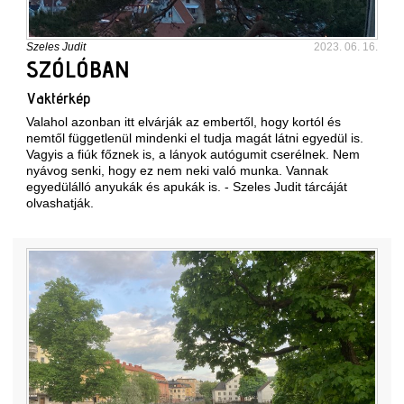
Szeles Judit
2023. 06. 16.
SZÓLÓBAN
Vaktérkép
Valahol azonban itt elvárják az embertől, hogy kortól és
nemtől függetlenül mindenki el tudja magát látni egyedül is.
Vagyis a fiúk főznek is, a lányok autógumit cserélnek. Nem
nyávog senki, hogy ez nem neki való munka. Vannak
egyedülálló anyukák és apukák is. - Szeles Judit tárcáját
olvashatják.