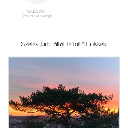
-- SZELES JUDIT --
felhasználói adatlapja
Szeles Judit által feltöltött cikkek: