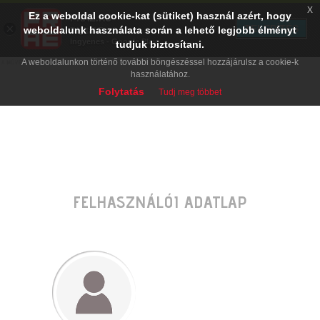
x
Ez a weboldal cookie-kat (sütiket) használ azért, hogy
PRAE.HU
×
TELEPÍTÉS
weboldalunk használata során a lehető legjobb élményt
Digital Evolution
Ingyenes - Google Play
tudjuk biztosítani.
A weboldalunkon történő további böngészéssel hozzájárulsz a cookie-k
használatához.
Folytatás
Tudj meg többet
FELHASZNÁLÓI ADATLAP