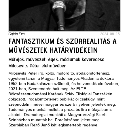
Gaján Éva
2024. 08. 15.
FANTASZTIKUM ÉS SZÜRREALITÁS A
MŰVÉSZETEK HATÁRVIDÉKEIN
Műfajok, művészeti ágak, médiumok keveredése
Milosevits Péter életművében
Milosevits Péter író, költő, műfordító, irodalomtörténész,
egyetemi tanár, a Magyar Tudományos Akadémia doktora
1952-ben Budakalászon született, és hetvenedik életévében,
2021-ben, Szentendrén halt meg. Az ELTE
Bölcsészettudományi Karának Szláv Filológiai Tanszékén
dolgozott. Irodalomtörténeti publikációi csakúgy, mint
szépirodalmi művei magyar és szerb nyelven jelentek meg.
Tudományos munkái mellett a próza és líra műfajaiban is
alkotott. Dramaturgiai munkáit a Magyarországi Szerb
Színházban mutatták be. Fordításában jelent meg
Szerbiában Rejtő Jenő két legismertebb regénye.