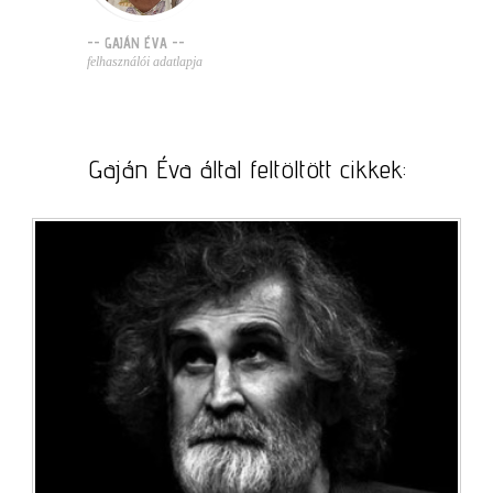
-- GAJÁN ÉVA --
felhasználói adatlapja
Gaján Éva által feltöltött cikkek: