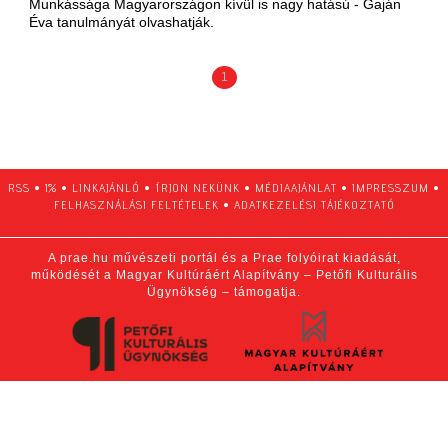
Munkássága Magyarországon kívül is nagy hatású - Gaján
Éva tanulmányát olvashatják.
1
RSS
•
1%
•
LINKAJÁNLÓ
•
ÍRJON NEKÜNK
•
MÉDIAAJÁNLAT
•
IMPRESSZUM
•
FELHASZNÁLÁSI FELTÉTELEK
•
ADATKEZELÉSI TÁJÉKOZTATÓ
A prae.hu művészeti portál és a Prae folyóirat kiadását,
működését a Magyar Kultúráért Alapítvány – Petőfi Kulturális
Ügynökség – támogatja.