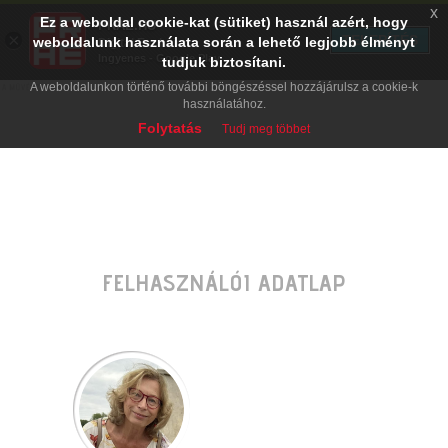
x
Ez a weboldal cookie-kat (sütiket) használ azért, hogy
PRAE.HU
×
TELEPÍTÉS
weboldalunk használata során a lehető legjobb élményt
Digital Evolution
Ingyenes - Google Play
tudjuk biztosítani.
A weboldalunkon történő további böngészéssel hozzájárulsz a cookie-k
használatához.
Folytatás
Tudj meg többet
FELHASZNÁLÓI ADATLAP