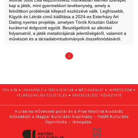
Molnár Judit Lilla
képzőművész munkáiban kiemelt szerepet
kap a játék, mint gyermekkori tevékenység, amely a
felnőttkori problémák kifejező eszközévé válik. Legfrissebb,
Kígyók és Létrák című kiállítása a 2024-es
Esterházy Art
Dating
nyertes projektje, amelyen Török Krisztián Gábor
kurátorral dolgozott együtt. Beszélgettünk az alkotási
folyamatról, a játék metaforájának jelentőségéről, valamint a
művészet és a társadalomtudományok összefonódásáról.
1
RSS
•
1%
•
LINKAJÁNLÓ
•
ÍRJON NEKÜNK
•
MÉDIAAJÁNLAT
•
IMPRESSZUM
•
FELHASZNÁLÁSI FELTÉTELEK
•
ADATKEZELÉSI TÁJÉKOZTATÓ
A prae.hu művészeti portál és a Prae folyóirat kiadását,
működését a Magyar Kultúráért Alapítvány – Petőfi Kulturális
Ügynökség – támogatja.