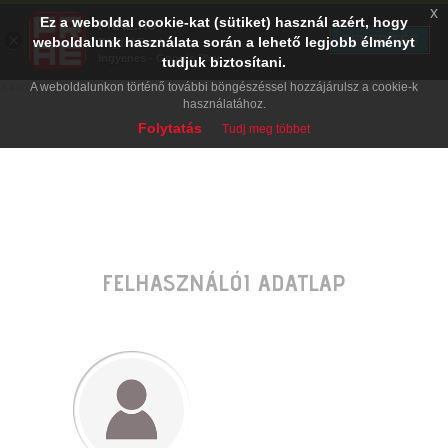
x
Ez a weboldal cookie-kat (sütiket) használ azért, hogy
PRAE.HU
×
TELEPÍTÉS
weboldalunk használata során a lehető legjobb élményt
Digital Evolution
Ingyenes - Google Play
tudjuk biztosítani.
A weboldalunkon történő további böngészéssel hozzájárulsz a cookie-k
használatához.
Folytatás
Tudj meg többet
FELHASZNÁLÓI ADATLAP