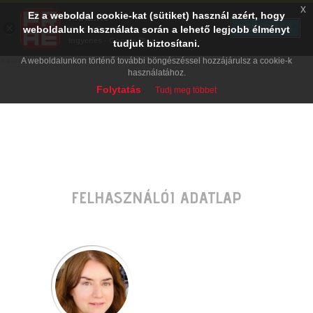
x
Ez a weboldal cookie-kat (sütiket) használ azért, hogy
PRAE.HU
×
TELEPÍTÉS
weboldalunk használata során a lehető legjobb élményt
Digital Evolution
Ingyenes - Google Play
tudjuk biztosítani.
A weboldalunkon történő további böngészéssel hozzájárulsz a cookie-k
használatához.
Folytatás
Tudj meg többet
FELHASZNÁLÓI ADATLAP