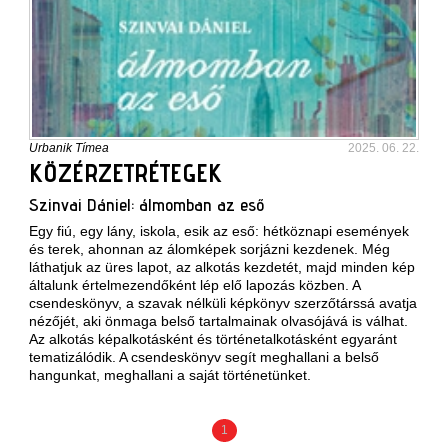
Urbanik Tímea
2025. 06. 22.
KÖZÉRZETRÉTEGEK
Szinvai Dániel: álmomban az eső
Egy fiú, egy lány, iskola, esik az eső: hétköznapi események
és terek, ahonnan az álomképek sorjázni kezdenek. Még
láthatjuk az üres lapot, az alkotás kezdetét, majd minden kép
általunk értelmezendőként lép elő lapozás közben. A
csendeskönyv, a szavak nélküli képkönyv szerzőtárssá avatja
nézőjét, aki önmaga belső tartalmainak olvasójává is válhat.
Az alkotás képalkotásként és történetalkotásként egyaránt
tematizálódik. A csendeskönyv segít meghallani a belső
hangunkat, meghallani a saját történetünket.
1