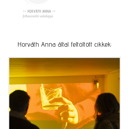
-- HORVÁTH ANNA --
felhasználói adatlapja
Horváth Anna által feltöltött cikkek: