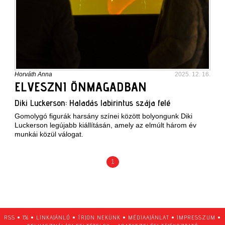
Horváth Anna
2025. 12. 16.
ELVESZNI ÖNMAGADBAN
Diki Luckerson: Haladás labirintus szája felé
Gomolygó figurák harsány színei között bolyongunk Diki
Luckerson legújabb kiállításán, amely az elmúlt három év
munkái közül válogat.
1
RSS
•
1%
•
LINKAJÁNLÓ
•
ÍRJON NEKÜNK
•
MÉDIAAJÁNLAT
•
IMPRESSZUM
•