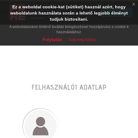
x
Ez a weboldal cookie-kat (sütiket) használ azért, hogy
PRAE.HU
×
TELEPÍTÉS
weboldalunk használata során a lehető legjobb élményt
Digital Evolution
Ingyenes - Google Play
tudjuk biztosítani.
A weboldalunkon történő további böngészéssel hozzájárulsz a cookie-k
használatához.
Folytatás
Tudj meg többet
FELHASZNÁLÓI ADATLAP