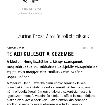
-- LAURINE FROST --
felhasználói adatlapja
Laurine Frost által feltöltött cikkek:
Laurine Frost
2010. 09. 15.
TE ADJ KULCSOT A KEZEMBE
A Médium Hang Esztétika c. könyv szerepének
meghatározása és hatásának szubjektív vizsgálata az
egyén és a magyar elektronikus zenei szcéna
aspektusában
A Médium Hang Esztétika című könyv sorainak lelkes
olvasójaként számtalan gondolat merült fel bennem, amit
némi elfogultsággal, ám ugyanakkora szkepticizmussal is
igyekszem most felvázolni és kifejteni; afféle laikus módjára,
hiszen ez a kiváló szelekció – az elektronikus zenében
eltöltött jó néhány évem ellenére is – tudott komoly