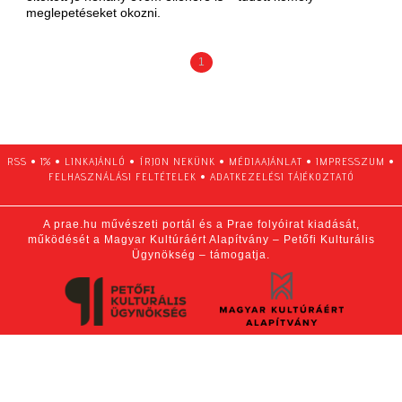
meglepetéseket okozni.
1
RSS
•
1%
•
LINKAJÁNLÓ
•
ÍRJON NEKÜNK
•
MÉDIAAJÁNLAT
•
IMPRESSZUM
•
FELHASZNÁLÁSI FELTÉTELEK
•
ADATKEZELÉSI TÁJÉKOZTATÓ
A prae.hu művészeti portál és a Prae folyóirat kiadását,
működését a Magyar Kultúráért Alapítvány – Petőfi Kulturális
Ügynökség – támogatja.