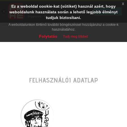
x
Ez a weboldal cookie-kat (sütiket) használ azért, hogy
PRAE.HU
×
TELEPÍTÉS
weboldalunk használata során a lehető legjobb élményt
Digital Evolution
Ingyenes - Google Play
tudjuk biztosítani.
A weboldalunkon történő további böngészéssel hozzájárulsz a cookie-k
használatához.
Folytatás
Tudj meg többet
FELHASZNÁLÓI ADATLAP