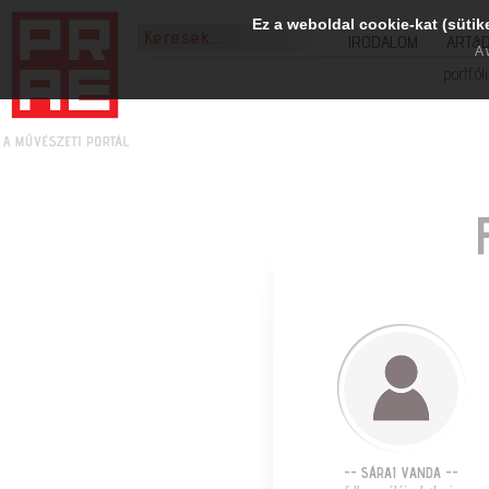
Ez a weboldal cookie-kat (sütik
IRODALOM
ART&
A 
portfól
-- SÁRAI VANDA --