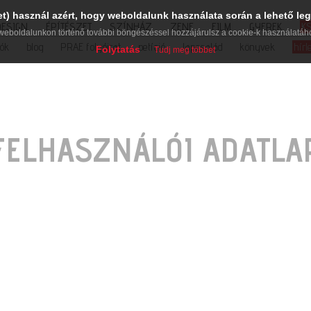
et) használ azért, hogy weboldalunk használata során a lehető leg
DESIGN
ÉPÍTÉSZET
SZÍNHÁZ
ZENE
FILM
GYEREK
K
weboldalunkon történő további böngészéssel hozzájárulsz a cookie-k használatáh
iók
blog
PRAE folyóirat
petíció
lapcsalád
könyvek
hírl
Folytatás
Tudj meg többet
FELHASZNÁLÓI ADATLA