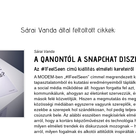
Sárai Vanda által feltöltött cikkek:
Sárai Vanda
A QANONTÓL A SNAPCHAT DISZ
Az #IFeelSeen című kiállítás elméleti kereteiről
A MODEM-ben „#IFeelSeen” címmel megrendezett kiál
tapasztalatomból és kutatási eredményeimből táplál
a social média működése áll: hogyan forgatta fel azt
kommunikálunk, ahogyan az életünket szervezzük, és
mások felé közvetítjük. Hiszen a megmutatás és meg
közösségi médiában egyszerre vagyunk szereplők, el
ezekbe a szerepek hol szándékosan, hol pedig teljes
csúszunk bele. Az alábbi esszében megkísérlek elméle
arról, hogy a kortárs képzőművészet és technológia
milyen elméleti trendek és diskurzusok mozognak – 
arról, milyen fogalmak és alkotói attitűdök inspirálták