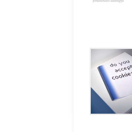
felhasználói adatlapja