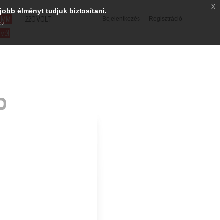
x
jobb élményt tudjuk biztosítani.
SMM
220VOLT
Bejelentkezés
Regisztráció
oz.
evél
P