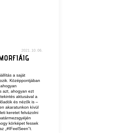
2021. 10. 06.
MORFIÁIG
lítás a saját
kozik. Középpontjában
, ahogyan
 azt, ahogyan ezt
tekintés aktusával a
őadók és nézők is –
en akaratunkon kívül
ti keretet felvázolni
 határmezsgyéjén
hogy körképet fessek
 az „#IFeelSeen”t.