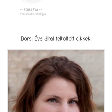
-- BORSI ÉVA --
felhasználói adatlapja
Borsi Éva által feltöltött cikkek: