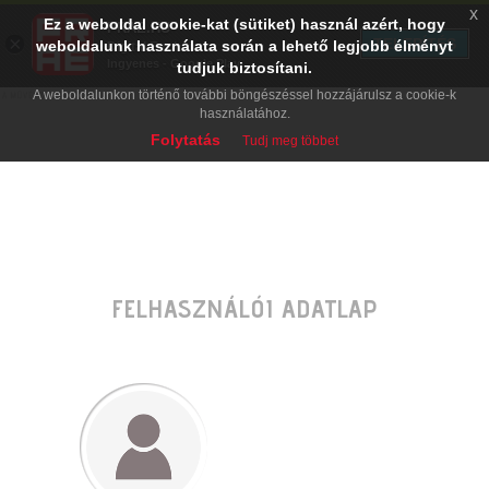
x
Ez a weboldal cookie-kat (sütiket) használ azért, hogy
PRAE.HU
×
TELEPÍTÉS
weboldalunk használata során a lehető legjobb élményt
Digital Evolution
Ingyenes - Google Play
tudjuk biztosítani.
A weboldalunkon történő további böngészéssel hozzájárulsz a cookie-k
használatához.
Folytatás
Tudj meg többet
FELHASZNÁLÓI ADATLAP