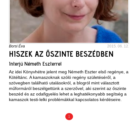
Borsi Éva
2015. 06. 12.
HISZEK AZ ŐSZINTE BESZÉDBEN
Interjú Németh Eszterrel
Az idei Könyvhétre jelent meg Németh Eszter első regénye, a
Kötéltánc. A kamaszoknak szóló regény születéséről, a
szövegben található utalásokról, a blogról mint választott
műformáról beszélgettünk a szerzővel, aki szerint az őszinte
beszéd és az odafigyelés lehet a leghatékonyabb segítség a
kamaszok testi-lelki problémákkal kapcsolatos kérdéseire.
1