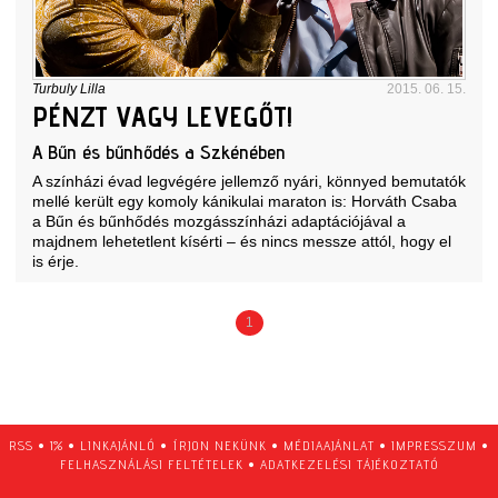
Turbuly Lilla
2015. 06. 15.
PÉNZT VAGY LEVEGŐT!
A Bűn és bűnhődés a Szkénében
A színházi évad legvégére jellemző nyári, könnyed bemutatók
mellé került egy komoly kánikulai maraton is: Horváth Csaba
a Bűn és bűnhődés mozgásszínházi adaptációjával a
majdnem lehetetlent kísérti – és nincs messze attól, hogy el
is érje.
1
RSS
•
1%
•
LINKAJÁNLÓ
•
ÍRJON NEKÜNK
•
MÉDIAAJÁNLAT
•
IMPRESSZUM
•
FELHASZNÁLÁSI FELTÉTELEK
•
ADATKEZELÉSI TÁJÉKOZTATÓ