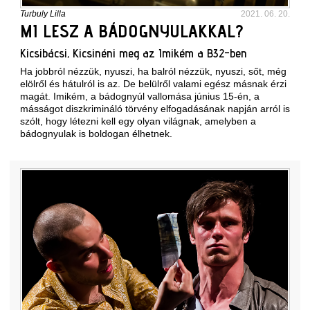
Turbuly Lilla
2021. 06. 20.
MI LESZ A BÁDOGNYULAKKAL?
Kicsibácsi, Kicsinéni meg az Imikém a B32-ben
Ha jobbról nézzük, nyuszi, ha balról nézzük, nyuszi, sőt, még
elölről és hátulról is az. De belülről valami egész másnak érzi
magát. Imikém, a bádognyúl vallomása június 15-én, a
másságot diszkrimináló törvény elfogadásának napján arról is
szólt, hogy létezni kell egy olyan világnak, amelyben a
bádognyulak is boldogan élhetnek.