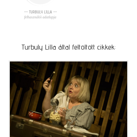
-- TURBULY LILLA --
felhasználói adatlapja
Turbuly Lilla által feltöltött cikkek: