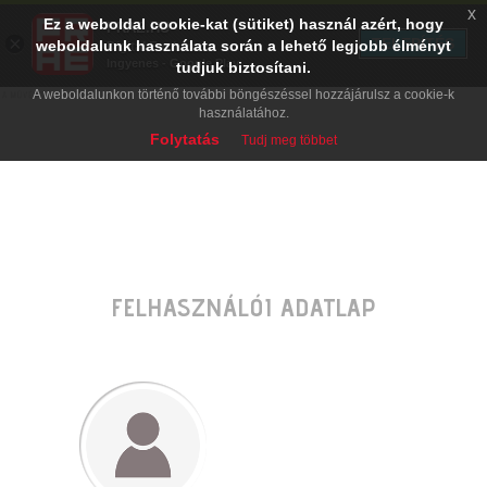
x
Ez a weboldal cookie-kat (sütiket) használ azért, hogy
PRAE.HU
×
TELEPÍTÉS
weboldalunk használata során a lehető legjobb élményt
Digital Evolution
Ingyenes - Google Play
tudjuk biztosítani.
A weboldalunkon történő további böngészéssel hozzájárulsz a cookie-k
használatához.
Folytatás
Tudj meg többet
FELHASZNÁLÓI ADATLAP