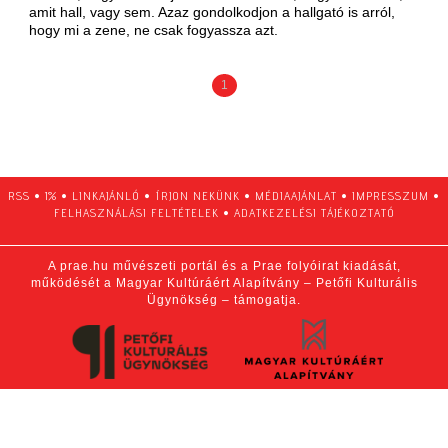
amit hall, vagy sem. Azaz gondolkodjon a hallgató is arról,
hogy mi a zene, ne csak fogyassza azt.
1
RSS
•
1%
•
LINKAJÁNLÓ
•
ÍRJON NEKÜNK
•
MÉDIAAJÁNLAT
•
IMPRESSZUM
•
FELHASZNÁLÁSI FELTÉTELEK
•
ADATKEZELÉSI TÁJÉKOZTATÓ
A prae.hu művészeti portál és a Prae folyóirat kiadását,
működését a Magyar Kultúráért Alapítvány – Petőfi Kulturális
Ügynökség – támogatja.