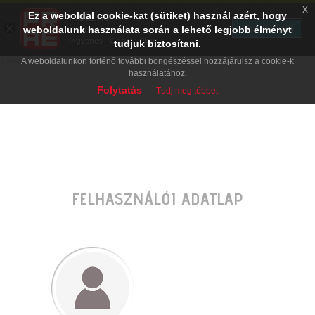
x
Ez a weboldal cookie-kat (sütiket) használ azért, hogy
PRAE.HU
×
TELEPÍTÉS
weboldalunk használata során a lehető legjobb élményt
Digital Evolution
Ingyenes - Google Play
tudjuk biztosítani.
A weboldalunkon történő további böngészéssel hozzájárulsz a cookie-k
használatához.
Folytatás
Tudj meg többet
FELHASZNÁLÓI ADATLAP