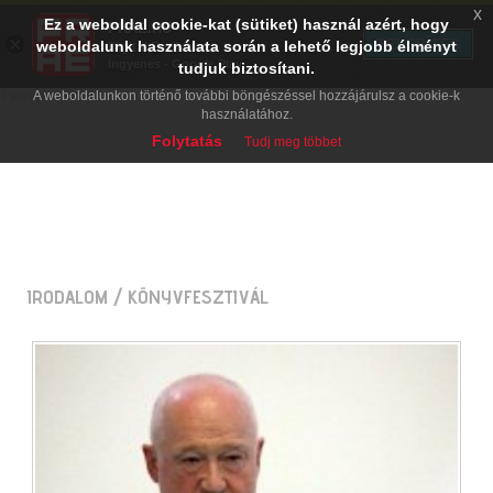
x
Ez a weboldal cookie-kat (sütiket) használ azért, hogy
PRAE.HU
×
TELEPÍTÉS
weboldalunk használata során a lehető legjobb élményt
Digital Evolution
Ingyenes - Google Play
tudjuk biztosítani.
A weboldalunkon történő további böngészéssel hozzájárulsz a cookie-k
használatához.
Folytatás
Tudj meg többet
IRODALOM
/ KÖNYVFESZTIVÁL