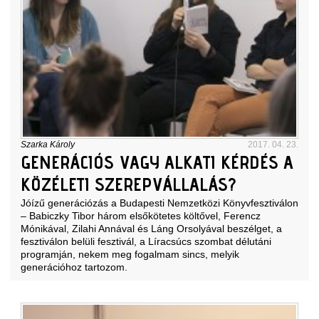
Szarka Károly
2017. 04. 23.
GENERÁCIÓS VAGY ALKATI KÉRDÉS A
KÖZÉLETI SZEREPVÁLLALÁS?
Jóízű generációzás a Budapesti Nemzetközi Könyvfesztiválon
– Babiczky Tibor három elsőkötetes költővel, Ferencz
Mónikával, Zilahi Annával és Láng Orsolyával beszélget, a
fesztiválon belüli fesztivál, a Líracsúcs szombat délutáni
programján, nekem meg fogalmam sincs, melyik
generációhoz tartozom.