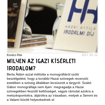
Kovács Rita
2017. 04. 22.
MILYEN AZ IGAZI KÍSÉRLETI
IRODALOM?
Berta Ádám azzal indította a monográfiáról szóló
beszélgetést, hogy a korábbi Hazai szövegek recenziói
esetében a szöveg általában lecsúszott a tárgyról. Szabó
Gábor monográfiája nem ilyen: megragadja a Hazai
szövegekben feszülő kettősséget, vagyis rámutat azokra a
metszéspontokra, átjárókra az írásaiban, melyek a Semmi és
a Valami között helyezkednek el.