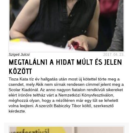
Szigeti Julcsi
2017. 04. 23.
MEGTALÁLNI A HIDAT MÚLT ÉS JELEN
KÖZÖTT
Tisza Kata tíz év hallgatás után most új kötettel törte meg a
csendet, mely Akik nem sírnak rendesen címmel jelent meg a
Scolar Kiadónál. Az anno nagyon fiatalon rendkívüli sikereket
elért írónőre teltház várt a Nemzetközi Könyvfesztiválon,
méghozzá olyan, hogy a nézőtéren már egy tűt se lehetett
volna leejteni. A szerzőt Babiczky Tibor költő, szerkesztő
kérdezte.