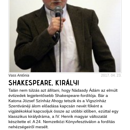
Vass Antónia
2017. 04. 23.
SHAKESPEARE, KIRÁLY!
Talán nem túlzás azt állítani, hogy Nádasdy Ádám az elmúlt
évtizedek legjelentősebb Shakespeare-fordítója. Bár a
Katona József Színház Ahogy tetszik és a Vígszínház
Szentivánéji álom előadása kapcsán nevét főként a
vígjátékokkal kapcsoljuk össze az utóbbi időben, ezúttal egy
klasszikus királydráma, a IV. Henrik magyar változatát
készítette el. A 24. Nemzetközi Könyvfesztiválon a fordítás
nehézségeiről mesélt.