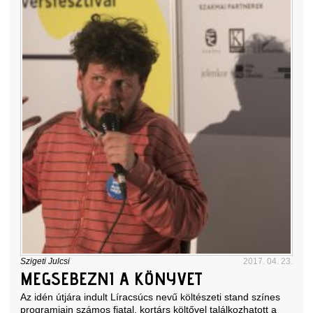
Szigeti Julcsi
2017. 04. 23.
MEGSEBEZNI A KÖNYVET
Az idén útjára indult Líracsúcs nevű költészeti stand színes
programjain számos fiatal, kortárs költővel találkozhatott a