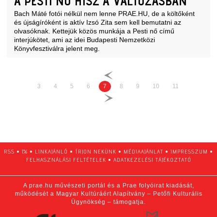
A PESTI NŐ HISZ A VÁLTOZÁSBAN
Bach Máté fotói nélkül nem lenne PRAE.HU, de a költőként
és újságíróként is aktív Izsó Zita sem kell bemutatni az
olvasóknak. Kettejük közös munkája a Pesti nő című
interjúkötet, ami az idei Budapesti Nemzetközi
Könyvfesztiválra jelent meg.
3
4
5
6
7
8
9
10
11
RSS
•
1%
•
LINKAJÁNLÓ
•
ÍRJON NEKÜNK
•
MÉDIAAJÁNLAT
•
IMPRESSZUM
•
FELHASZNÁLÁSI FELTÉTELEK
•
ADATKEZELÉSI TÁJÉKOZTATÓ
A prae.hu művészeti portál és a Prae folyóirat kiadását,
működését a Magyar Kultúráért Alapítvány – Petőfi Kulturális
Ügynökség – támogatja.