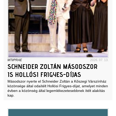
MTI/PRAE
2026. 07. 13.
SCHNEIDER ZOLTÁN MÁSODSZOR
IS HOLLÓSI FRIGYES-DÍJAS
Másodszor nyerte el Schneider Zoltán a Kőszegi Várszínház
közönsége által odaítélt Hollósi Frigyes-díjat, amelyet minden
évben a közönség által legemlékezetesebbnek ítélt alakítás
kap.