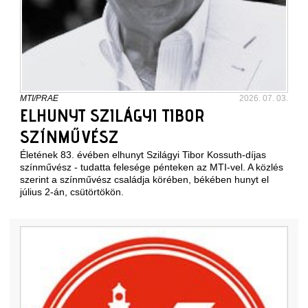
MTI/PRAE
2026. 07. 03.
ELHUNYT SZILÁGYI TIBOR
SZÍNMŰVÉSZ
Életének 83. évében elhunyt Szilágyi Tibor Kossuth-díjas
színművész - tudatta felesége pénteken az MTI-vel. A közlés
szerint a színművész családja körében, békében hunyt el
július 2-án, csütörtökön.