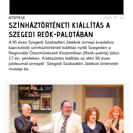
MTI/PRAE
2026. 07. 14.
SZÍNHÁZTÖRTÉNETI KIÁLLÍTÁS A
SZEGEDI REÖK-PALOTÁBAN
A 95 éves Szegedi Szabadtéri Játékok ünnepi évadához
kapcsolódó színháztörténeti kiállítás nyílik Szegeden a
Regionális Összművészeti Központban (Reök-palota) július
17-én, pénteken. A kétszintes kiállítás az idén 95 éves
jubileumát ünneplő Szegedi Szabadtéri Játékok történetét
mutatja be.