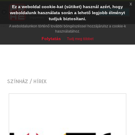
x
Ez a weboldal cookie-kat (sütiket) használ azért, hogy
PRAE.HU
×
TELEPÍTÉS
weboldalunk használata során a lehető legjobb élményt
Digital Evolution
Ingyenes - Google Play
tudjuk biztosítani.
A weboldalunkon történő további böngészéssel hozzájárulsz a cookie-k
használatához.
Folytatás
Tudj meg többet
SZÍNHÁZ
/ HÍREK