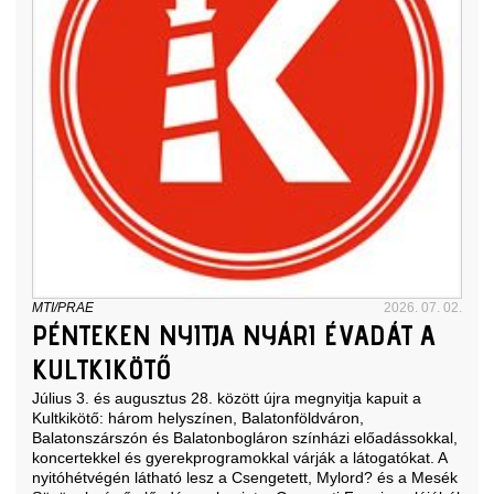
MTI/PRAE
2026. 07. 02.
PÉNTEKEN NYITJA NYÁRI ÉVADÁT A
KULTKIKÖTŐ
Július 3. és augusztus 28. között újra megnyitja kapuit a
Kultkikötő: három helyszínen, Balatonföldváron,
Balatonszárszón és Balatonbogláron színházi előadássokkal,
koncertekkel és gyerekprogramokkal várják a látogatókat. A
nyitóhétvégén látható lesz a Csengetett, Mylord? és a Mesék