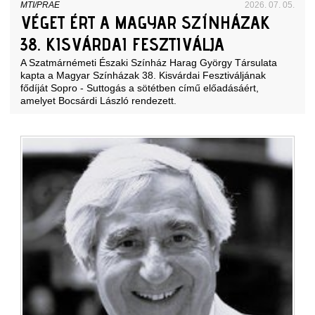
MTI/PRAE
2026. 07. 05.
VÉGET ÉRT A MAGYAR SZÍNHÁZAK
38. KISVÁRDAI FESZTIVÁLJA
A Szatmárnémeti Északi Színház Harag György Társulata
kapta a Magyar Színházak 38. Kisvárdai Fesztiváljának
fődíját Sopro - Suttogás a sötétben című előadásáért,
amelyet Bocsárdi László rendezett.