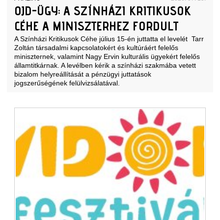
OJD-ÜGY: A SZÍNHÁZI KRITIKUSOK
CÉHE A MINISZTERHEZ FORDULT
A Színházi Kritikusok Céhe július 15-én juttatta el levelét Tarr
Zoltán társadalmi kapcsolatokért és kultúráért felelős
miniszternek, valamint Nagy Ervin kulturális ügyekért felelős
államtitkárnak. A levélben kérik a színházi szakmába vetett
bizalom helyreállítását a pénzügyi juttatások
jogszerűségének felülvizsálatával.