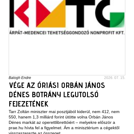
Balogh Endre
2026. 07. 15.
VÉGE AZ ÓRIÁSI ORBÁN JÁNOS
DÉNES BOTRÁNY LEGUTOLSÓ
FEJEZETÉNEK
Tarr Zoltán miniszter mai posztjából kiderül, nem 412, nem
550, hanem 1,3 milliárd forint ütötte volna Orbán János
Dénes markát az operettlibrettóiért – melyekre
először a
prae.hu hívta fel a figyelmet
. Ám a minisztérium a cégektől
visszaszerezte az összeget.