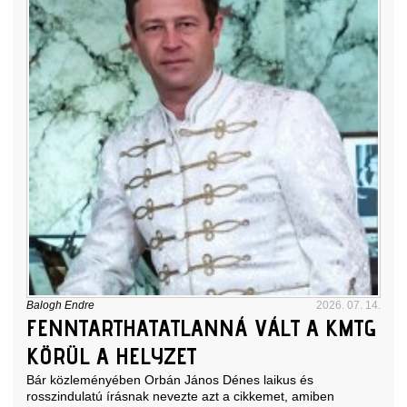
Balogh Endre
2026. 07. 14.
FENNTARTHATATLANNÁ VÁLT A KMTG
KÖRÜL A HELYZET
Bár közleményében Orbán János Dénes laikus és
rosszindulatú írásnak nevezte azt a
cikkemet
, amiben