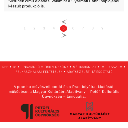
Süsünek című előadás, valamint a Gyarmati Fanni naplójából
készült produkció is.
1
2
3
4
5
6
7
8
9
RSS
•
1%
•
LINKAJÁNLÓ
•
ÍRJON NEKÜNK
•
MÉDIAAJÁNLAT
•
IMPRESSZUM
•
FELHASZNÁLÁSI FELTÉTELEK
•
ADATKEZELÉSI TÁJÉKOZTATÓ
A prae.hu művészeti portál és a Prae folyóirat kiadását,
működését a Magyar Kultúráért Alapítvány – Petőfi Kulturális
Ügynökség – támogatja.